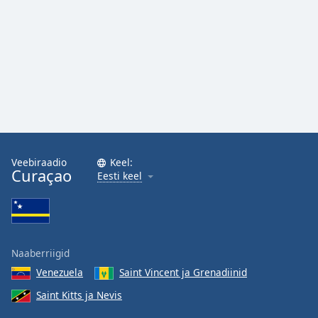
Family
Reset
Done
Close
Modal
Dialog
End
of
dialog
Veebiraadio
Keel:
Curaçao
window.
Eesti keel
Naaberriigid
Venezuela
Saint Vincent ja Grenadiinid
Saint Kitts ja Nevis