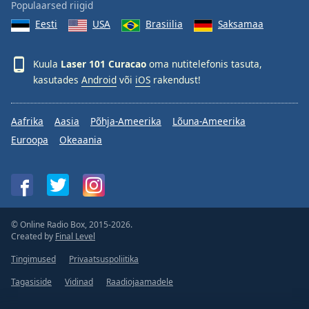
Populaarsed riigid
Eesti
USA
Brasiilia
Saksamaa
Kuula
Laser 101 Curacao
oma nutitelefonis tasuta,
kasutades
Android
või
iOS
rakendust!
Aafrika
Aasia
Põhja-Ameerika
Lõuna-Ameerika
Euroopa
Okeaania
© Online Radio Box, 2015-2026.
Created by
Final Level
Tingimused
Privaatsuspoliitika
Tagasiside
Vidinad
Raadiojaamadele