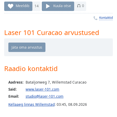
Time
-
Meeldib
14
Kuula otse
0
-:-
Kontaktid
1x
Playback
Rate
Laser 101 Curacao arvustused
Chapters
Chapters
Descriptions
Raadio kontaktid
descriptions
off
,
selected
Aadress:
Bataljonweg 7, Willemstad Curacao
Said:
www.laser-101.com
Subtitles
Email:
studio@laser-101.com
subtitles
Kellaaeg linnas Willemstad
:
03:45
,
08.09.2026
settings
,
opens