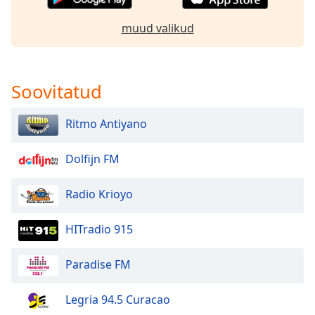
dialog
window.
muud valikud
Escape
will
cancel
and
Soovitatud
close
the
Ritmo Antiyano
window.
Dolfijn FM
Text
Color
Radio Krioyo
Opacity
HITradio 915
Text
Paradise FM
Background
Color
Legria 94.5 Curacao