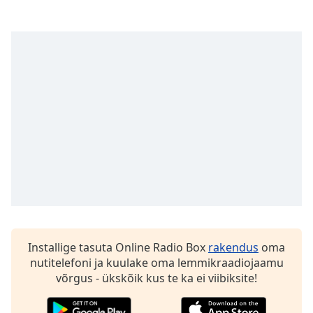
subtitles
settings
dialog
subtitles
off
,
selected
Audio
Track
Picture-
in-
Picture
Fullscreen
This
is
a
modal
Installige tasuta Online Radio Box
rakendus
oma
window.
nutitelefoni ja kuulake oma lemmikraadiojaamu
võrgus - ükskõik kus te ka ei viibiksite!
Beginning
of