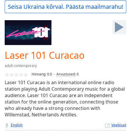
Play
Seisa Ukraina kõrval. Päästa maailmarahu!
Video
Play
Skip
Backward
Skip
Forward
Mute
Current
Laser 101 Curacao
Time
0:00
/
adult contemporary
Duration
-:-
Hinnang:
0.0
Arvustused
:
0
Loaded
:
Laser 101 Curacao is an international online radio
0.00%
station playing Adult Contemporary music for a global
Stream
audience. Laser 101 Curacao are an independent
Type
LIVE
station for the online generation, connecting those
Seek to
live,
who already have a strong connection with
currently
Willemstad, Netherlands Antilles.
behind
live
LIVE
English
Veebisait
Remaining