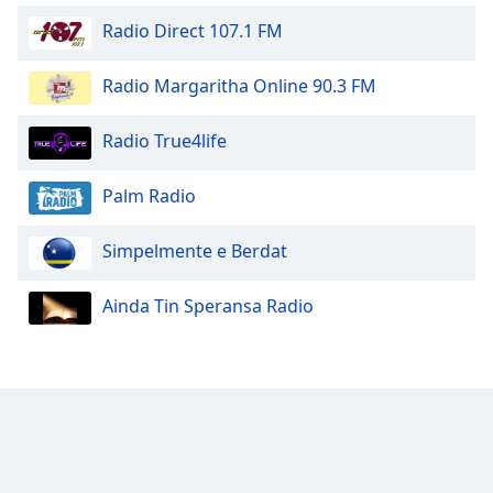
Opacity
Radio Direct 107.1 FM
Radio Margaritha Online 90.3 FM
Caption
Area
Background
Radio True4life
Color
Palm Radio
Opacity
Simpelmente e Berdat
Font
Ainda Tin Speransa Radio
Size
Text
Edge
Style
Font