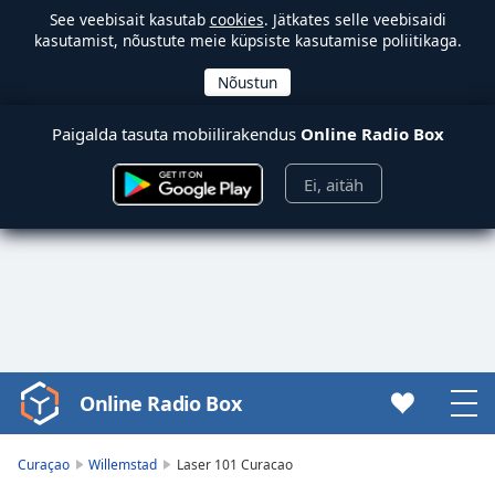
See veebisait kasutab
cookies
. Jätkates selle veebisaidi
kasutamist, nõustute meie küpsiste kasutamise poliitikaga.
Paigalda tasuta mobiilirakendus
Online Radio Box
Ei, aitäh
Online Radio Box
Video
Player
is
Curaçao
Willemstad
Laser 101 Curacao
loading.