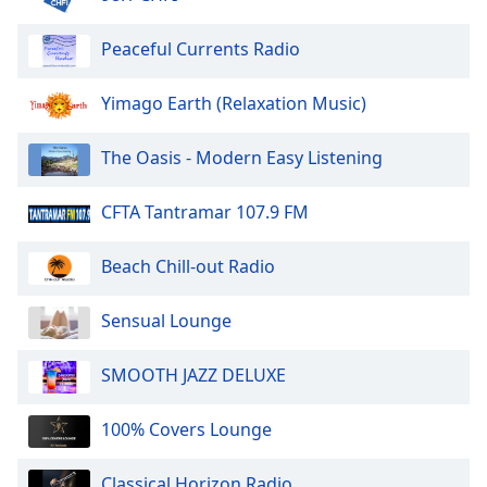
dialog
window.
Peaceful Currents Radio
Escape
will
Yimago Earth (Relaxation Music)
cancel
and
close
The Oasis - Modern Easy Listening
the
window.
CFTA Tantramar 107.9 FM
Text
Beach Chill-out Radio
Color
Sensual Lounge
Opacity
SMOOTH JAZZ DELUXE
Text
Background
100% Covers Lounge
Color
Classical Horizon Radio