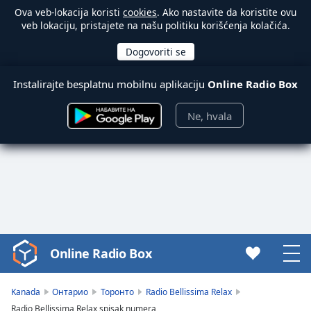
Ova veb-lokacija koristi
cookies
. Ako nastavite da koristite ovu
veb lokaciju, pristajete na našu politiku korišćenja kolačića.
Instalirajte besplatnu mobilnu aplikaciju
Online Radio Box
Ne, hvala
Online Radio Box
Video
Player
is
Kanada
Онтарио
Торонто
Radio Bellissima Relax
loading.
Radio Bellissima Relax spisak numera