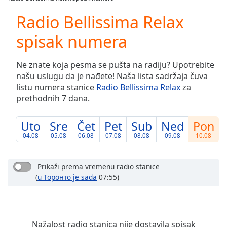
Play
Video
Radio Bellissima Relax
Play
spisak numera
Skip
Backward
Skip
Ne znate koja pesma se pušta na radiju? Upotrebite
Forward
našu uslugu da je nađete! Naša lista sadržaja čuva
Mute
listu numera stanice
Radio Bellissima Relax
za
Current
prethodnih 7 dana.
Time
0:00
/
Duration
-:-
Uto
Sre
Čet
Pet
Sub
Ned
Pon
Loaded
:
04.08
05.08
06.08
07.08
08.08
09.08
10.08
0.00%
Stream
Type
LIVE
Prikaži prema vremenu radio stanice
(
u Торонто je sada
07:55)
Seek to
live,
currently
behind
live
LIVE
Remaining
Nažalost radio stanica nije dostavila spisak