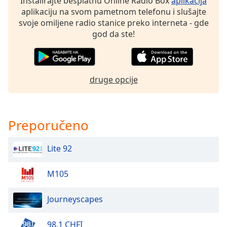
Instalirajte besplatnu Online Radio Box
aplikacija
subtitles
aplikaciju na svom pametnom telefonu i slušajte
settings
svoje omiljene radio stanice preko interneta - gde
dialog
god da ste!
subtitles
off
,
selected
Audio
druge opcije
Track
Picture-
in-
Preporučeno
Picture
Fullscreen
This
Lite 92
is
a
M105
modal
window.
Journeyscapes
Beginning
of
98.1 CHFI