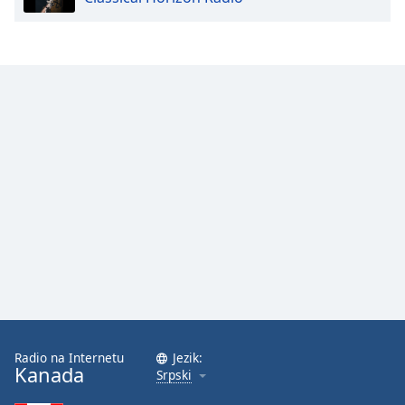
Opacity
Caption
Area
Background
Color
Opacity
Font
Size
Text
Edge
Style
Radio na Internetu
Jezik:
Kanada
Srpski
Font