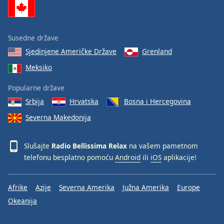
Family
Susedne države
Reset
Sjedinjene Američke Države
Grenland
Done
Close
Meksiko
Modal
Dialog
Popularne države
End
of
Srbija
Hrvatska
Bosna i Hercegovina
dialog
Severna Makedonija
window.
Slušajte
Radio Bellissima Relax
na vašem pametnom
telefonu besplatno pomoću
Android
ili
iOS
aplikacije!
Afrike
Azije
Severna Amerika
Južna Amerika
Europe
Okeanija