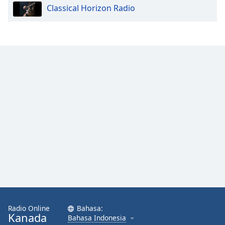
Classical Horizon Radio
Opacity
Caption
Area
Background
Color
Opacity
Font
Size
Text
Edge
Style
Radio Online
Bahasa:
Kanada
Bahasa Indonesia