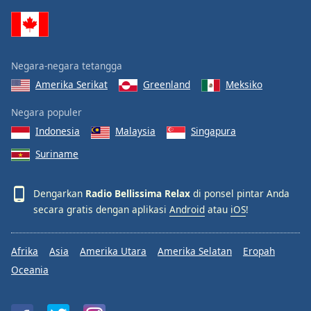
Font
Family
Negara-negara tetangga
Reset
Amerika Serikat
Greenland
Meksiko
Done
Close
Negara populer
Modal
Dialog
Indonesia
Malaysia
Singapura
End
of
Suriname
dialog
window.
Dengarkan
Radio Bellissima Relax
di ponsel pintar Anda
secara gratis dengan aplikasi
Android
atau
iOS
!
Afrika
Asia
Amerika Utara
Amerika Selatan
Eropah
Oceania