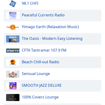
of
98.1 CHFI
dialog
window.
Peaceful Currents Radio
Escape
will
Yimago Earth (Relaxation Music)
cancel
and
close
The Oasis - Modern Easy Listening
the
window.
CFTA Tantramar 107.9 FM
Text
Beach Chill-out Radio
Color
Sensual Lounge
Opacity
SMOOTH JAZZ DELUXE
Text
Background
100% Covers Lounge
Color