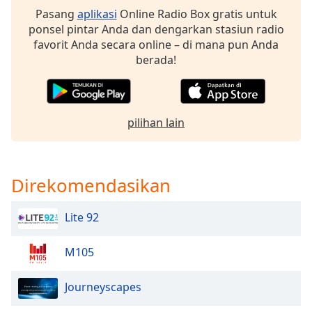
opens
Pasang
aplikasi
Online Radio Box gratis untuk
subtitles
ponsel pintar Anda dan dengarkan stasiun radio
settings
favorit Anda secara online – di mana pun Anda
dialog
berada!
subtitles
off
,
selected
Audio
pilihan lain
Track
Picture-
in-
Direkomendasikan
Picture
Fullscreen
This
Lite 92
is
a
M105
modal
window.
Journeyscapes
Beginning