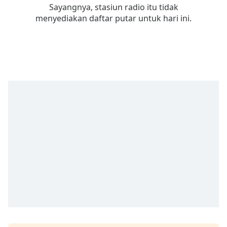
Remaining
Sayangnya, stasiun radio itu tidak
Time
-
menyediakan daftar putar untuk hari ini.
-:-
1x
Playback
Rate
Chapters
Chapters
Descriptions
descriptions
off
,
selected
Subtitles
subtitles
settings
,