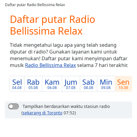
loading.
Daftar putar Radio Bellissima Relax
Play
Video
Daftar putar Radio
Play
Bellissima Relax
Skip
Backward
Skip
Tidak mengetahui lagu apa yang telah sedang
Forward
diputar di radio? Gunakan layanan kami untuk
Mute
menemukan! Daftar putar kami menyimpan daftar
Current
musik
Radio Bellissima Relax
selama 7 hari terakhir.
Time
0:00
/
Duration
-:-
Sel
Rab
Kam
Jum
Sab
Min
Sen
Loaded
:
04.08
05.08
06.08
07.08
08.08
09.08
10.08
0.00%
Stream
Type
LIVE
Tampilkan berdasarkan waktu stasiun radio
(
sekarang di Toronto
07:52)
Seek to
live,
currently
behind
live
LIVE