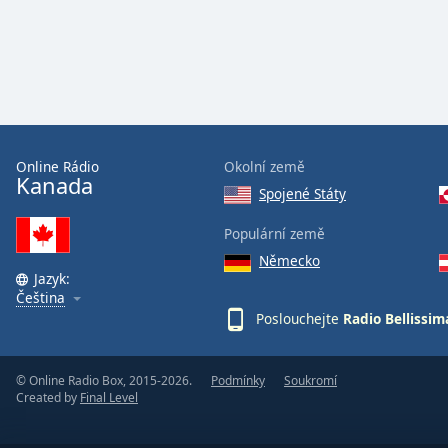
Audio
Track
Picture-
in-
Picture
Fullscreen
This
is
Online Rádio
Okolní země
a
Kanada
Spojené Státy
modal
window.
Populární země
Německo
Beginning
Jazyk:
of
Čeština
dialog
Poslouchejte
Radio Bellissim
window.
Escape
will
© Online Radio Box, 2015-2026.
Podmínky
Soukromí
Created by
Final Level
cancel
and
close