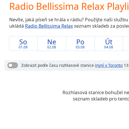
Current
Radio Bellissima Relax Playli
Time
0:00
/
Nevíte, jaká píseň se hrála v rádiu? Použijte naši služb
Duration
-:-
ukládá
Radio Bellissima Relax
seznam skladeb za posled
Loaded
:
0.00%
0:00
So
Ne
Po
Út
Stream
01.08
02.08
03.08
04.08
Type
LIVE
Seek to
live,
Zobrazit podle času rozhlasové stanice
(
nyní v Toronto
13:
currently
behind
live
LIVE
Remaining
Time
-
Rozhlasová stanice bohužel n
-:-
seznam skladeb pro tento
1x
Playback
Rate