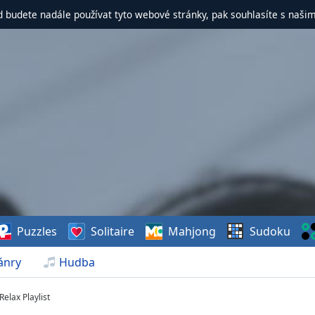
d budete nadále používat tyto webové stránky, pak souhlasíte s naši
Puzzles
Solitaire
Mahjong
Sudoku
ánry
Hudba
Relax Playlist