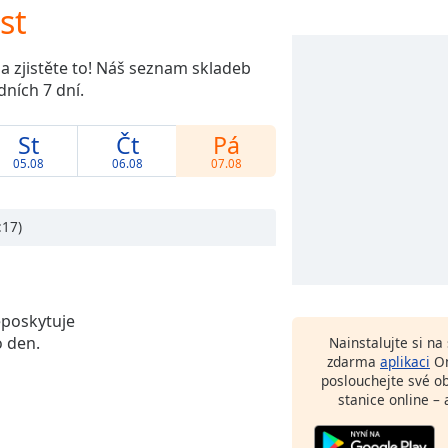
st
u a zjistěte to! Náš seznam skladeb
ních 7 dní.
St
Čt
Pá
05.08
06.08
07.08
17)
eposkytuje
 den.
Nainstalujte si n
zdarma
aplikaci
On
poslouchejte své o
stanice online – 