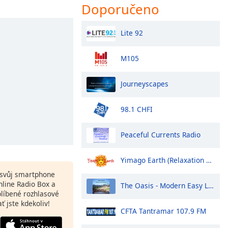
Doporučeno
Lite 92
M105
Journeyscapes
98.1 CHFI
Peaceful Currents Radio
Yimago Earth (Relaxation Music)
a svůj smartphone
line Radio Box a
The Oasis - Modern Easy Listening
blíbené rozhlasové
ať jste kdekoliv!
CFTA Tantramar 107.9 FM