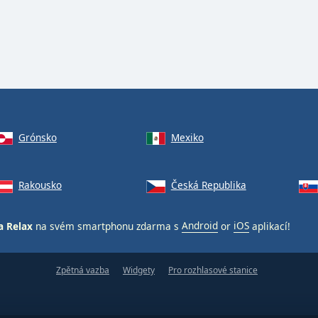
Grónsko
Mexiko
Rakousko
Česká Republika
a Relax
na svém smartphonu zdarma s
Android
or
iOS
aplikací!
Zpětná vazba
Widgety
Pro rozhlasové stanice