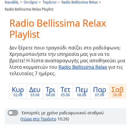
is
Καναδάς
Οντάριο
Τορόντο
Radio Bellissima Relax
loading.
Radio Bellissima Relax Playlist
Play
Video
Radio Bellissima Relax
Play
Playlist
Skip
Backward
Skip
Δεν ξέρετε ποιο τραγούδι παίζει στο ραδιόφωνο;
Forward
Χρησιμοποιήστε την υπηρεσία μας για να το
Mute
βρείτε! Η λίστα αναπαραγωγής μας αποθηκεύει μια
Current
λίστα κομματιών του
Radio Bellissima Relax
για τις
Time
0:00
τελευταίες 7 ημέρες.
/
Duration
-:-
Loaded
:
Κυρ
Δευ
Τρι
Τετ
Πεμ
Παρ
Σαβ
0.00%
02.08
03.08
04.08
05.08
06.08
07.08
08.08
Stream
Type
LIVE
Εκπομπές με χρόνο ραδιοφωνικού σταθμού
Seek to
live,
(
τώρα στο Τορόντο
10:26)
currently
behind
live
LIVE