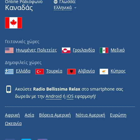
Online Ραδιόφωνο
Γλώσσα:
Καναδάς
Ελληνικά
Font
Family
Reset
Γειτονικές χώρες
Done
Ηνωμένες Πολιτείες
Γροιλανδία
Μεξικό
Close
Modal
Dialog
Δημοφιλείς χώρες
End
Ελλάδα
Τουρκία
Αλβανία
Κύπρος
of
dialog
window.
Ακούστε
Radio Bellissima Relax
στο smartphone σας
δωρεάν με την
Android
ή
iOS
εφαρμογή!
Αφρική
Ασία
Βόρεια Αμερική
Νότια Αμερική
Ευρώπη
Ωκεανία