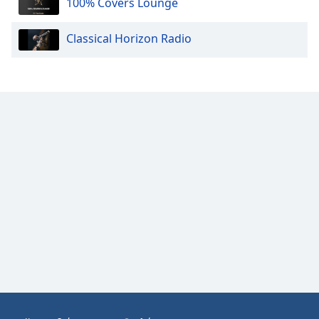
Color
100% Covers Lounge
Classical Horizon Radio
Opacity
Caption
Area
Background
Color
Opacity
Font
Size
Text
Edge
Style