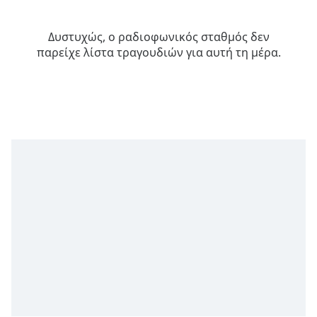
Remaining
Time
-
Δυστυχώς, ο ραδιοφωνικός σταθμός δεν
-:-
παρείχε λίστα τραγουδιών για αυτή τη μέρα.
1x
Playback
Rate
Chapters
Chapters
Descriptions
descriptions
off
,
selected
Subtitles
subtitles
settings
,