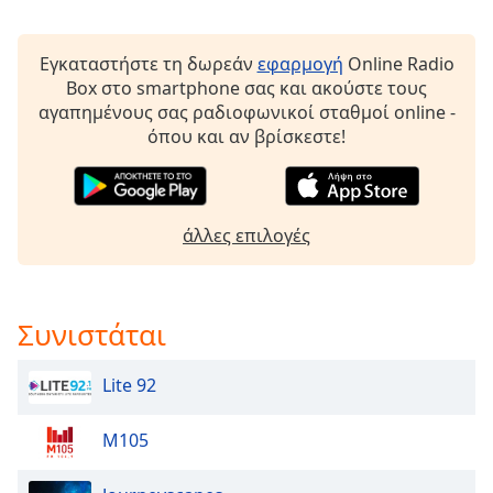
opens
subtitles
Εγκαταστήστε τη δωρεάν
εφαρμογή
Online Radio
settings
Box στο smartphone σας και ακούστε τους
dialog
αγαπημένους σας ραδιοφωνικοί σταθμοί online -
subtitles
όπου και αν βρίσκεστε!
off
,
selected
Audio
Track
άλλες επιλογές
Picture-
in-
Picture
Συνιστάται
Fullscreen
This
is
Lite 92
a
modal
M105
window.