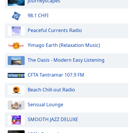
Beginning
Journeyscapes
of
dialog
98.1 CHFI
window.
Escape
Peaceful Currents Radio
will
cancel
Yimago Earth (Relaxation Music)
and
close
the
The Oasis - Modern Easy Listening
window.
CFTA Tantramar 107.9 FM
Text
Color
Beach Chill-out Radio
Opacity
Sensual Lounge
SMOOTH JAZZ DELUXE
Text
Background