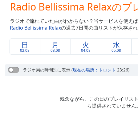
Current
Radio Bellissima Rela
Time
0:00
/
ラジオで流れていた曲がわからない？当サービスを使えば
Duration
-:-
Radio Bellissima Relax
の過去7日間の曲リストが保存さ
Loaded
:
0.00%
0:00
日
月
火
水
Stream
02.08
03.08
04.08
05.08
Type
LIVE
Seek to
live,
ラジオ局の時間別に表示
(
現在の場所：トロント
23:26)
currently
behind
live
LIVE
Remaining
Time
-
残念ながら、この日のプレイリス
-:-
ら提供されていません
1x
Playback
Rate