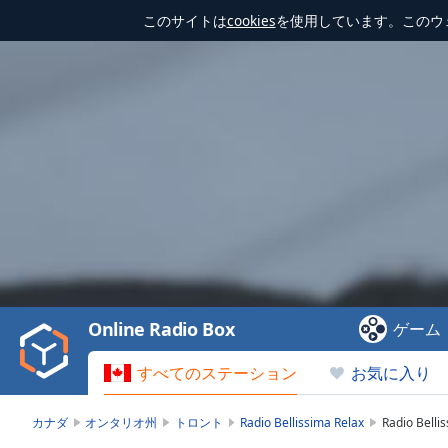
このサイトは
cookies
を使用しています。このウ
Video
Player
is
loading.
Play
Video
Online Radio Box
ゲーム
Play
Skip
すべてのステーション
お気に入り
Backward
Skip
Forward
カナダ
オンタリオ州
トロント
Radio Bellissima Relax
Radio Bel
Mute