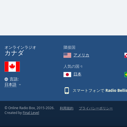
Audio
Track
Picture-
in-
Picture
Fullscreen
This
is
オンラインラジオ
隣接国
a
カナダ
アメリカ
modal
window.
人気の国々
日本
Beginning
言語:
of
日本語
dialog
スマートフォンで
Radio Belli
window.
Escape
will
© Online Radio Box, 2015-2026.
利用規約
プライバシーポリシー
Created by
Final Level
cancel
and
close