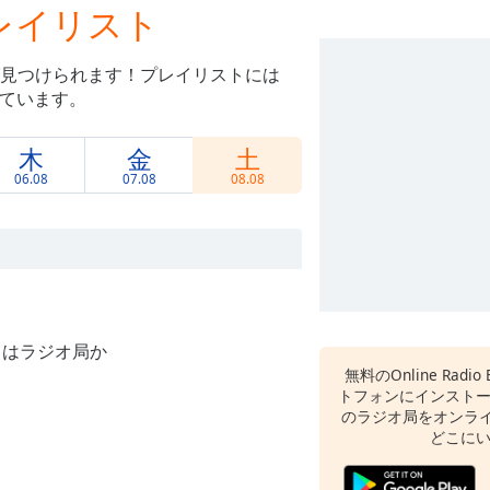
xのプレイリスト
見つけられます！プレイリストには
れています。
木
金
土
06.08
07.08
08.08
トはラジオ局か
。
無料のOnline Radio 
トフォンにインスト
のラジオ局をオンライ
どこに