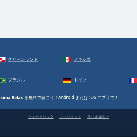
グリーンランド
メキシコ
ブラジル
ドイツ
ssima Relax
を無料で聴こう！
Android
または
iOS
アプリで！
フィードバック
ウィジェット
ラジオ局向け