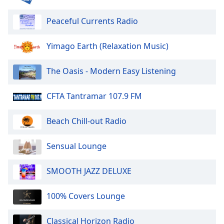
of
dialog
Peaceful Currents Radio
window.
Escape
Yimago Earth (Relaxation Music)
will
cancel
and
The Oasis - Modern Easy Listening
close
the
CFTA Tantramar 107.9 FM
window.
Beach Chill-out Radio
Text
Color
Sensual Lounge
Opacity
SMOOTH JAZZ DELUXE
Text
100% Covers Lounge
Background
Color
Classical Horizon Radio