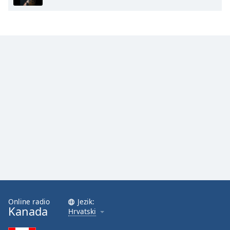
Opacity
Caption
Area
Background
Color
Opacity
Font
Size
Text
Edge
Online radio
Jezik:
Kanada
Style
Hrvatski