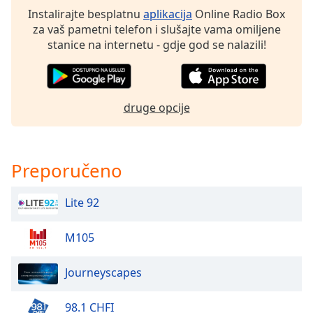
opens
Instalirajte besplatnu
aplikacija
Online Radio Box
subtitles
za vaš pametni telefon i slušajte vama omiljene
settings
stanice na internetu - gdje god se nalazili!
dialog
subtitles
off
,
selected
druge opcije
Audio
Track
Picture-
Preporučeno
in-
Picture
Fullscreen
Lite 92
This
is
M105
a
modal
window.
Journeyscapes
Beginning
98.1 CHFI