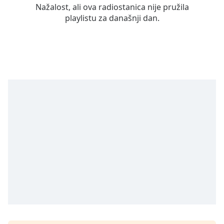
Remaining
Nažalost, ali ova radiostanica nije pružila
Time
-
playlistu za današnji dan.
-:-
1x
Playback
Rate
Chapters
Chapters
Descriptions
descriptions
off
,
selected
Subtitles
subtitles
settings
,