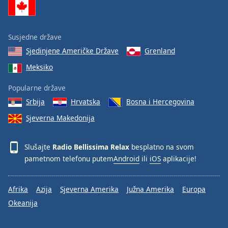
Font
Family
Susjedne države
Sjedinjene Američke Države
Grenland
Reset
Done
Meksiko
Close
Modal
Popularne države
Dialog
End
Srbija
Hrvatska
Bosna i Hercegovina
of
Sjeverna Makedonija
dialog
window.
Slušajte
Radio Bellissima Relax
besplatno na svom
pametnom telefonu putem
Android
ili
iOS
aplikacije!
Afrika
Azija
Sjeverna Amerika
Južna Amerika
Europa
Okeanija