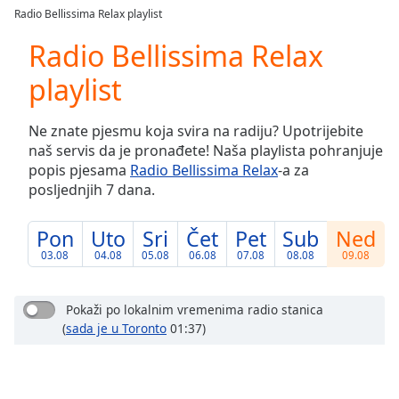
loading.
Radio Bellissima Relax playlist
Play
Video
Radio Bellissima Relax
Play
playlist
Skip
Backward
Skip
Ne znate pjesmu koja svira na radiju? Upotrijebite
Forward
naš servis da je pronađete! Naša playlista pohranjuje
Mute
popis pjesama
Radio Bellissima Relax
-a za
Current
posljednjih 7 dana.
Time
0:00
/
Duration
-:-
Pon
Uto
Sri
Čet
Pet
Sub
Ned
Loaded
:
03.08
04.08
05.08
06.08
07.08
08.08
09.08
0.00%
Stream
Type
LIVE
Pokaži po lokalnim vremenima radio stanica
(
sada je u Toronto
01:37)
Seek to
live,
currently
behind
live
LIVE