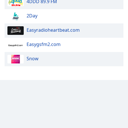
4DDD 89.9 FM
Opacity
2Day
Caption
Easyradioheartbeat.com
Area
Background
Easygsfm2.com
Color
Snow
Opacity
Font
Size
Text
Edge
Style