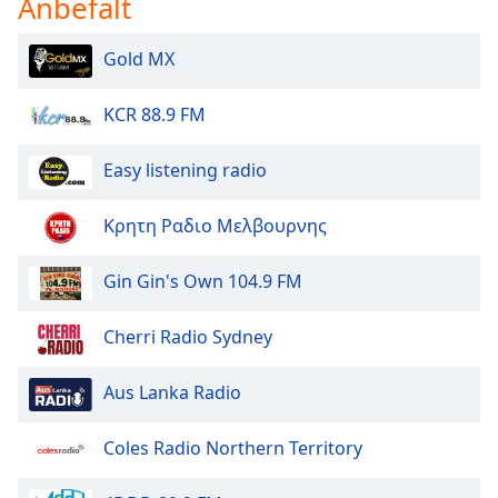
Anbefalt
of
dialog
window.
Gold MX
Escape
will
KCR 88.9 FM
cancel
and
Easy listening radio
close
the
Κρητη Ραδιο Μελβουρνης
window.
Text
Gin Gin's Own 104.9 FM
Color
Cherri Radio Sydney
Opacity
Aus Lanka Radio
Text
Coles Radio Northern Territory
Background
Color