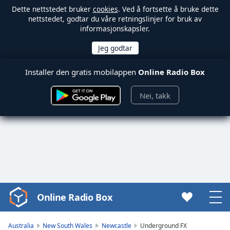
Dette nettstedet bruker
cookies
. Ved å fortsette å bruke dette
nettstedet, godtar du våre retningslinjer for bruk av
informasjonskapsler.
Installer den gratis mobilappen
Online Radio Box
Nei, takk
Online Radio Box
Video
Player
is
Australia
New South Wales
Newcastle
Underground FX