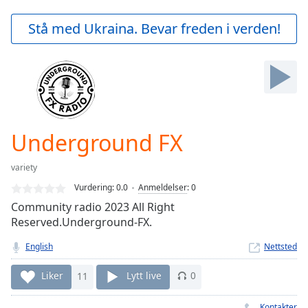
loading.
Play
Stå med Ukraina. Bevar freden i verden!
Video
Play
Skip
Backward
Skip
Forward
Mute
Current
Underground FX
Time
0:00
/
variety
Duration
-:-
Vurdering:
0.0
Anmeldelser
:
0
Loaded
:
Community radio 2023 All Right
0.00%
Reserved.Underground-FX.
Stream
Type
LIVE
English
Nettsted
Seek to
live,
Liker
11
Lytt live
0
currently
behind
live
LIVE
Kontakter