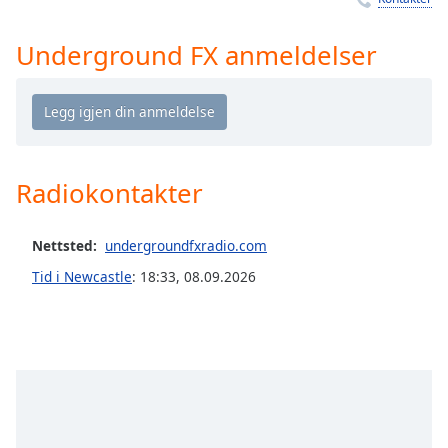
Remaining
Time
-
-:-
Underground FX anmeldelser
1x
Playback
Rate
Chapters
Radiokontakter
Chapters
Nettsted:
undergroundfxradio.com
Descriptions
Tid i Newcastle
:
18:33
,
08.09.2026
descriptions
off
,
selected
Subtitles
subtitles
settings
,