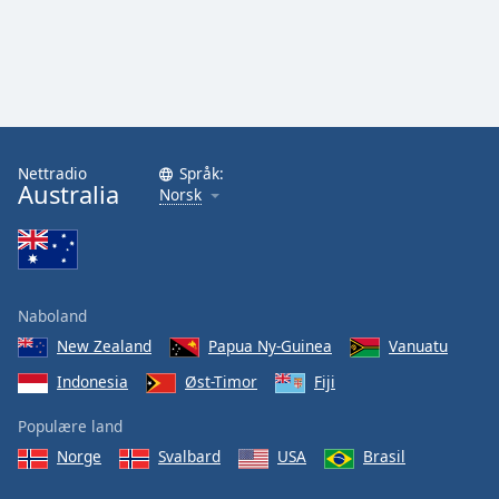
Font
Family
Reset
Done
Close
Nettradio
Språk:
Modal
Australia
Norsk
Dialog
End
of
dialog
window.
Naboland
New Zealand
Papua Ny-Guinea
Vanuatu
Indonesia
Øst-Timor
Fiji
Populære land
Norge
Svalbard
USA
Brasil