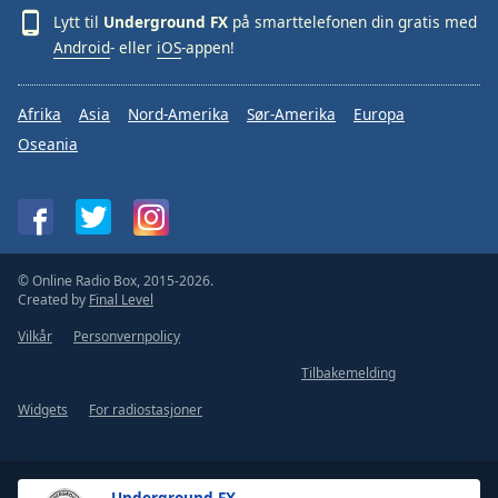
Lytt til
Underground FX
på smarttelefonen din gratis med
Android
- eller
iOS
-appen!
Afrika
Asia
Nord-Amerika
Sør-Amerika
Europa
Oseania
© Online Radio Box, 2015-2026.
Created by
Final Level
Vilkår
Personvernpolicy
Tilbakemelding
Widgets
For radiostasjoner
Underground FX