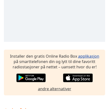
opens
subtitles
settings
dialog
subtitles
off
,
selected
Audio
Track
Picture-
Installer den gratis Online Radio Box
applikasjon
in-
på smarttelefonen din og lytt til dine favoritt
Picture
radiostasjoner på nettet – uansett hvor du er!
Fullscreen
This
is
a
andre alternativer
modal
window.
Beginning