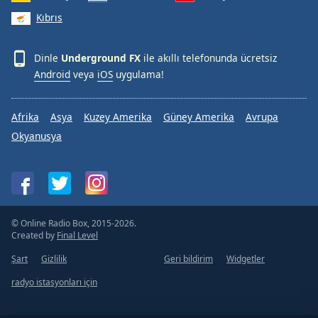
Kıbrıs
Dinle
Underground FX
ile akıllı telefonunda ücretsiz
Android
veya
iOS
uygulama!
Afrika
Asya
Kuzey Amerika
Güney Amerika
Avrupa
Okyanusya
© Online Radio Box, 2015-2026.
Created by
Final Level
Şart
Gizlilik
Geri bildirim
Widgetler
radyo istasyonları için