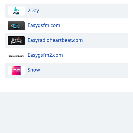
2Day
Opacity
Easygsfm.com
Caption
Area
Easyradioheartbeat.com
Background
Color
Easygsfm2.com
Opacity
Snow
Font
Size
Text
Edge
Style