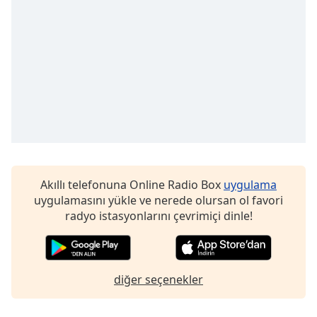
opens
subtitles
settings
dialog
subtitles
off
,
selected
Audio
Track
Picture-
in-
Picture
Akıllı telefonuna Online Radio Box
uygulama
Fullscreen
uygulamasını yükle ve nerede olursan ol favori
This
radyo istasyonlarını çevrimiçi dinle!
is
a
modal
window.
diğer seçenekler
Beginning