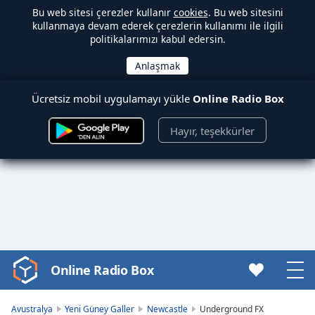
Bu web sitesi çerezler kullanır
cookies
. Bu web sitesini
kullanmaya devam ederek çerezlerin kullanımı ile ilgili
politikalarımızı kabul edersin.
Ücretsiz mobil uygulamayı yükle
Online Radio Box
Hayır, teşekkürler
Online Radio Box
Video
Player
is
Avustralya
Yeni Güney Galler
Newcastle
Underground FX