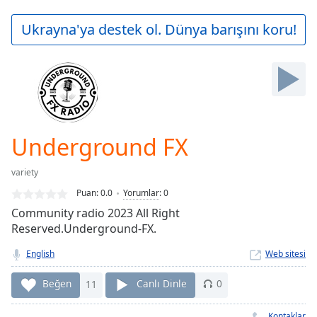
loading.
Play
Ukrayna'ya destek ol. Dünya barışını koru!
Video
Play
Skip
Backward
Skip
Forward
Mute
Current
Underground FX
Time
0:00
/
variety
Duration
-:-
Puan:
0.0
Yorumlar
:
0
Loaded
:
Community radio 2023 All Right
0.00%
Reserved.Underground-FX.
Stream
Type
LIVE
English
Web sitesi
Seek to
live,
Beğen
11
Canlı Dinle
0
currently
behind
live
LIVE
Kontaklar