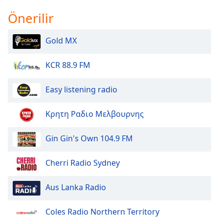
of
Önerilir
dialog
window.
Escape
Gold MX
will
cancel
KCR 88.9 FM
and
close
Easy listening radio
the
window.
Κρητη Ραδιο Μελβουρνης
Text
Color
Gin Gin's Own 104.9 FM
Opacity
Cherri Radio Sydney
Aus Lanka Radio
Text
Background
Coles Radio Northern Territory
Color