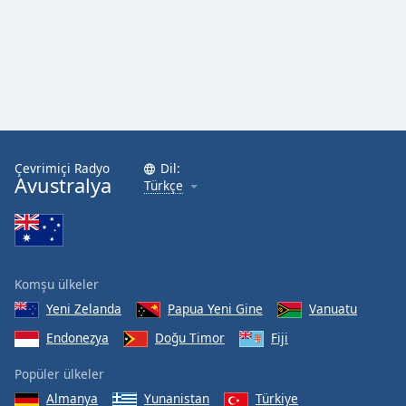
Font
Family
Reset
Done
Close
Modal
Dialog
Çevrimiçi Radyo
Dil:
End
Avustralya
Türkçe
of
dialog
window.
Komşu ülkeler
Yeni Zelanda
Papua Yeni Gine
Vanuatu
Endonezya
Doğu Timor
Fiji
Popüler ülkeler
Almanya
Yunanistan
Türkiye