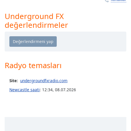
Remaining
Time
-
-:-
Underground FX
değerlendirmeler
1x
Playback
Rate
Chapters
Chapters
Radyo temasları
Descriptions
Site:
undergroundfxradio.com
descriptions
off
,
Newcastle saati
:
12:34
,
08.07.2026
selected
Subtitles
subtitles
settings
,