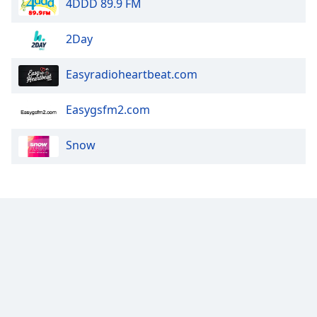
4DDD 89.9 FM
Opacity
2Day
Caption
Easyradioheartbeat.com
Area
Background
Easygsfm2.com
Color
Snow
Opacity
Font
Size
Text
Edge
Style