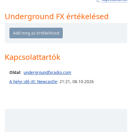
Remaining
Time
-
-:-
Underground FX értékelésed
1x
Playback
Rate
Chapters
Kapcsolattartók
Chapters
Oldal:
undergroundfxradio.com
Descriptions
A helyi idő itt: Newcastle
:
21:21
,
08.10.2026
descriptions
off
,
selected
Subtitles
subtitles
settings
,