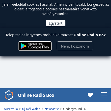
Jelen weboldal
cookies
használ. Amennyiben tovább böngészed az
oldalt, elfogadod a cookies használatára vonatkozó
szabályzatunkat.
Telepítsd az ingyenes mobilalkalmazást
Online Radio Box
Nem, köszönöm
Online Radio Box
Video
Player
is
Ausztrália
Új-Dél-Wales
Newcastle
Underground FX