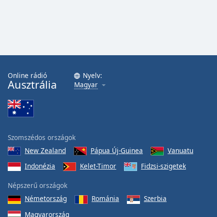
Font
Family
Reset
Done
Close
Online rádió
Nyelv:
Modal
Ausztrália
Magyar
Dialog
End
of
dialog
window.
Szomszédos országok
New Zealand
Pápua Új-Guinea
Vanuatu
Indonézia
Kelet-Timor
Fidzsi-szigetek
Népszerű országok
Németország
Románia
Szerbia
Magyarország