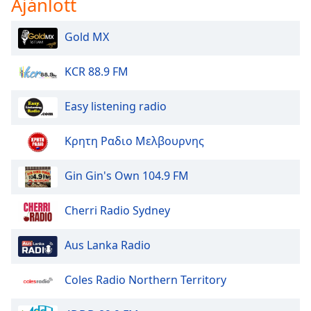
Ajánlott
of
dialog
window.
Gold MX
Escape
will
KCR 88.9 FM
cancel
and
Easy listening radio
close
the
Κρητη Ραδιο Μελβουρνης
window.
Text
Gin Gin's Own 104.9 FM
Color
Cherri Radio Sydney
Opacity
Aus Lanka Radio
Text
Coles Radio Northern Territory
Background
Color