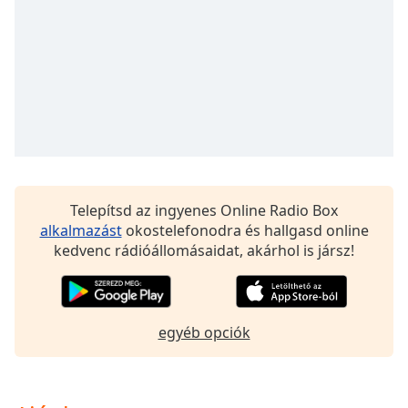
opens
subtitles
settings
dialog
subtitles
off
,
selected
Audio
Track
Picture-
Telepítsd az ingyenes Online Radio Box
in-
alkalmazást
okostelefonodra és hallgasd online
Picture
kedvenc rádióállomásaidat, akárhol is jársz!
Fullscreen
This
is
a
egyéb opciók
modal
window.
Beginning