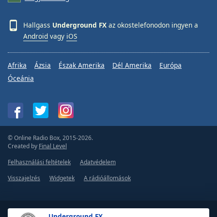
Hallgass
Underground FX
az okostelefonodon ingyen a
Android
vagy
iOS
Afrika
Ázsia
Észak Amerika
Dél Amerika
Európa
Óceánia
© Online Radio Box, 2015-2026.
Created by
Final Level
Felhasználási feltételek
Adatvédelem
Visszajelzés
Widgetek
A rádióállomások
Underground FX