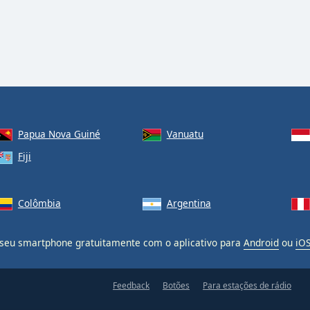
Papua Nova Guiné
Vanuatu
Fiji
Colômbia
Argentina
eu smartphone gratuitamente com o aplicativo para
Android
ou
iO
Feedback
Botões
Para estações de rádio