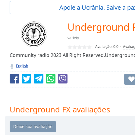
Current
Apoie a Ucrânia. Salve a p
Time
0:00
/
Duration
-:-
Underground 
Loaded
:
0.00%
variety
0:00
Avaliação:
0.0
Avalia
Stream
Type
Community radio 2023 All Right Reserved.Underground
LIVE
Seek to
English
live,
currently
behind
live
LIVE
Remaining
Time
-
-:-
Underground FX avaliações
1x
Playback
Rate