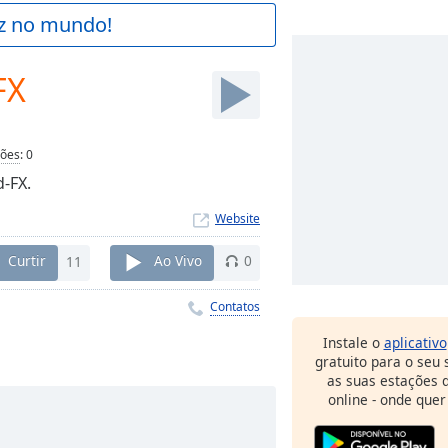
az no mundo!
FX
ções
:
0
-FX.
Website
Curtir
11
Ao Vivo
0
Contatos
Instale o
aplicativo
gratuito para o seu
as suas estações d
online - onde quer