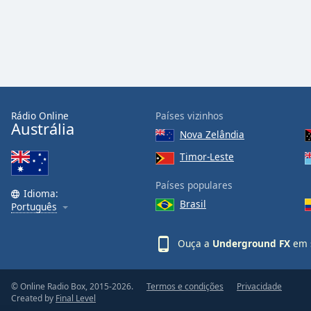
Audio
Track
Picture-
in-
Picture
Fullscreen
This
is
Rádio Online
Países vizinhos
a
Austrália
Nova Zelândia
modal
window.
Timor-Leste
Países populares
Beginning
Idioma:
of
Brasil
Português
dialog
window.
Ouça a
Underground FX
em s
Escape
will
cancel
© Online Radio Box, 2015-2026.
Termos e condições
Privacidade
and
Created by
Final Level
close