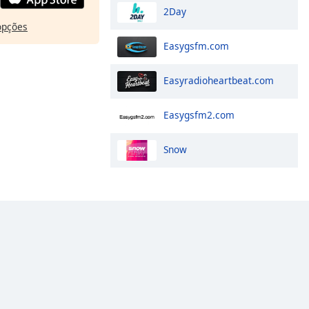
2Day
opções
Easygsfm.com
Easyradioheartbeat.com
Easygsfm2.com
Snow