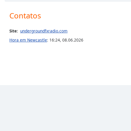
Chapters
Chapters
Contatos
Descriptions
Site:
undergroundfxradio.com
descriptions
Hora em Newcastle
:
16:24
,
08.06.2026
off
,
selected
Subtitles
subtitles
settings
,
opens
subtitles
settings
dialog
subtitles
off
,
selected