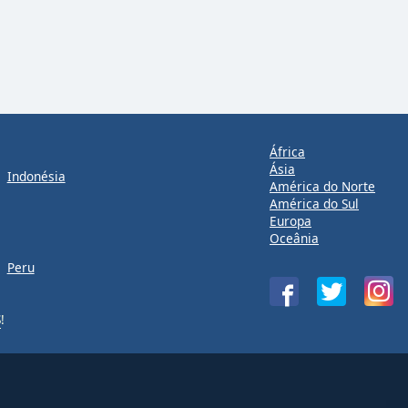
África
Ásia
Indonésia
América do Norte
América do Sul
Europa
Oceânia
Peru
S
!