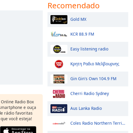
Recomendado
Gold MX
KCR 88.9 FM
Easy listening radio
Κρητη Ραδιο Μελβουρνης
Gin Gin's Own 104.9 FM
Cherri Radio Sydney
Online Radio Box
 smartphone e ouça
Aus Lanka Radio
e rádio favoritas
 que você esteja!
Coles Radio Northern Territory