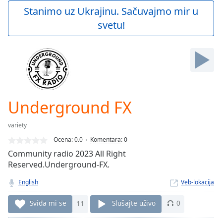
Play
Stanimo uz Ukrajinu. Sačuvajmo mir u
Video
svetu!
Play
Skip
Backward
Skip
Forward
Mute
Current
Time
0:00
Underground FX
/
Duration
-:-
variety
Loaded
:
0.00%
Ocena:
0.0
Komentara
:
0
Stream
Community radio 2023 All Right
Type
LIVE
Reserved.Underground-FX.
Seek to
live,
English
Veb-lokacija
currently
behind
Sviđa mi se
11
Slušajte uživo
0
live
LIVE
Remaining