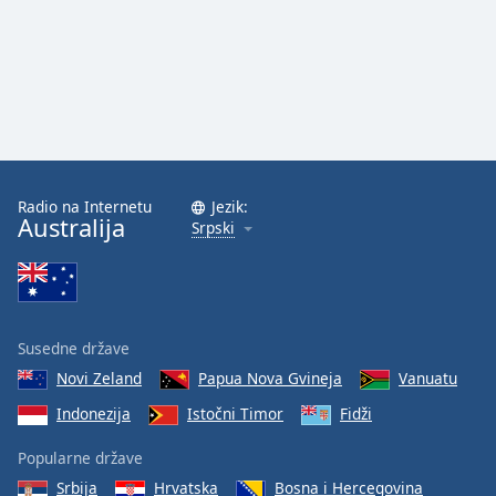
Family
Reset
Done
Close
Modal
Dialog
End
Radio na Internetu
Jezik:
of
Australija
Srpski
dialog
window.
Susedne države
Novi Zeland
Papua Nova Gvineja
Vanuatu
Indonezija
Istočni Timor
Fidži
Popularne države
Srbija
Hrvatska
Bosna i Hercegovina