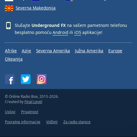
Severna Makedonija
Slušajte
Underground FX
na vašem pametnom telefonu
besplatno pomoću
Android
ili
iOS
aplikacije!
Afrike
Azije
Severna Amerika
Južna Amerika
Europe
Okeanija
© Online Radio Box, 2015-2026.
Created by
Final Level
Uslovi
Privatnost
Povratne informacije
Vidžeti
Za radio stanice