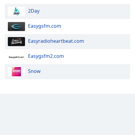
Opacity
2Day
Caption
Easygsfm.com
Area
Background
Easyradioheartbeat.com
Color
Easygsfm2.com
Opacity
Snow
Font
Size
Text
Edge
Style
Font