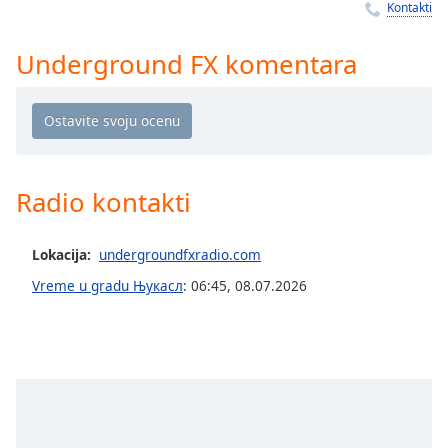
Time
-
Kontakti
-:-
Underground FX komentara
1x
Playback
Rate
Chapters
Chapters
Radio kontakti
Descriptions
Lokacija:
undergroundfxradio.com
descriptions
off
,
Vreme u gradu Њукасл
:
06:45
,
08.07.2026
selected
Subtitles
subtitles
settings
,
opens