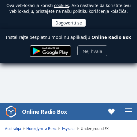
Ova veb-lokacija koristi
cookies
. Ako nastavite da koristite ovu
veb lokaciju, pristajete na našu politiku korišćenja kolačića.
Instalirajte besplatnu mobilnu aplikaciju
Online Radio Box
Ne, hvala
Online Radio Box
Video
Player
is
Australija
Нови Јужни Велс
Њукасл
Underground FX
loading.