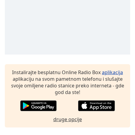
subtitles
settings
dialog
subtitles
off
,
selected
Audio
Track
Picture-
in-
Instalirajte besplatnu Online Radio Box
aplikacija
Picture
aplikaciju na svom pametnom telefonu i slušajte
Fullscreen
This
svoje omiljene radio stanice preko interneta - gde
is
god da ste!
a
modal
window.
druge opcije
Beginning
of