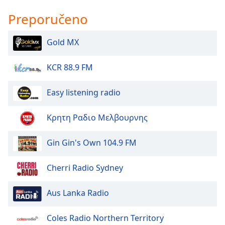
dialog
Preporučeno
window.
Escape
will
Gold MX
cancel
and
KCR 88.9 FM
close
the
Easy listening radio
window.
Text
Κρητη Ραδιο Μελβουρνης
Color
Gin Gin's Own 104.9 FM
Opacity
Cherri Radio Sydney
Text
Aus Lanka Radio
Background
Color
Coles Radio Northern Territory