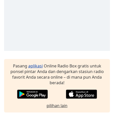
opens
subtitles
settings
dialog
subtitles
off
,
selected
Audio
Track
Picture-
in-
Pasang
aplikasi
Online Radio Box gratis untuk
Picture
ponsel pintar Anda dan dengarkan stasiun radio
Fullscreen
This
favorit Anda secara online – di mana pun Anda
is
berada!
a
modal
window.
pilihan lain
Beginning