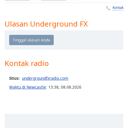
Remaining
Time
-
Kontak
-:-
Ulasan Underground FX
1x
Playback
Rate
Chapters
Chapters
Kontak radio
Descriptions
Situs:
undergroundfxradio.com
descriptions
off
,
Waktu di Newcastle
:
13:38
,
08.08.2026
selected
Subtitles
subtitles
settings
,