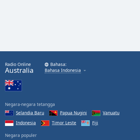
Font
Family
Reset
Done
Close
Modal
Dialog
End
Radio Online
Bahasa:
of
Australia
Bahasa Indonesia
dialog
window.
Negara-negara tetangga
Selandia Baru
Papua Nugini
Vanuatu
Indonesia
Timor Leste
Fiji
Negara populer