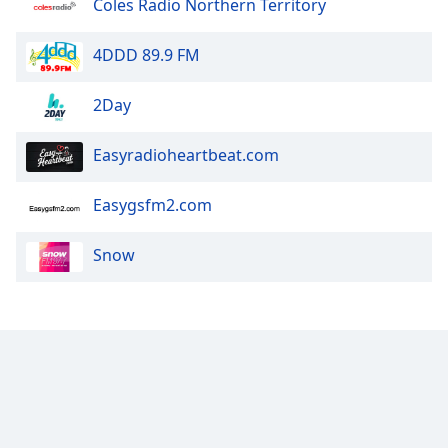
Coles Radio Northern Territory
Opacity
4DDD 89.9 FM
Caption
2Day
Area
Background
Easyradioheartbeat.com
Color
Easygsfm2.com
Opacity
Snow
Font
Size
Text
Edge
Style