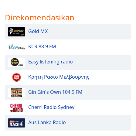
of
dialog
Direkomendasikan
window.
Escape
will
Gold MX
cancel
and
KCR 88.9 FM
close
the
Easy listening radio
window.
Text
Κρητη Ραδιο Μελβουρνης
Color
Gin Gin's Own 104.9 FM
Opacity
Cherri Radio Sydney
Text
Aus Lanka Radio
Background
Color