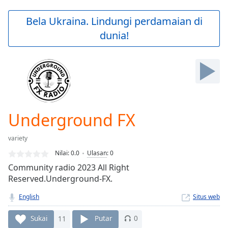
loading.
Play
Bela Ukraina. Lindungi perdamaian di
Video
dunia!
Play
Skip
Backward
Skip
Forward
Mute
Current
Time
0:00
Underground FX
/
Duration
-:-
variety
Loaded
:
0.00%
Nilai:
0.0
Ulasan
:
0
Stream
Community radio 2023 All Right
Type
LIVE
Reserved.Underground-FX.
Seek to
live,
English
Situs web
currently
behind
Sukai
11
Putar
0
live
LIVE