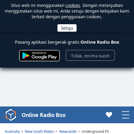
Situs web ini menggunakan
cookies
. Dengan melanjutkan
menggunakan situs web ini, Anda setuju dengan kebijakan kami
terkait dengan penggunaan cookies.
Pasang aplikasi bergerak gratis
Online Radio Box
Tidak, terima kasih
Online Radio Box
Video
Player
is
Australia
New South Wales
Newcastle
Underground FX