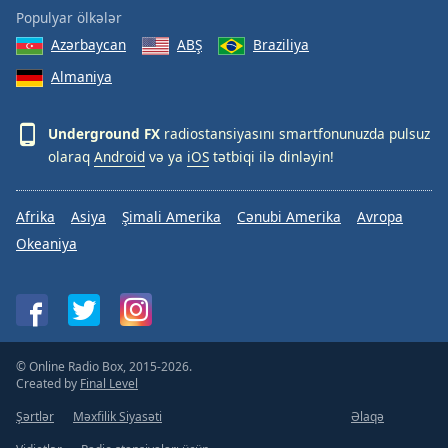
Populyar ölkələr
Azərbaycan
ABŞ
Braziliya
Almaniya
Underground FX
radiostansiyasını smartfonunuzda pulsuz
olaraq
Android
və ya
iOS
tətbiqi ilə dinləyin!
Afrika
Asiya
Şimali Amerika
Cənubi Amerika
Avropa
Okeaniya
© Online Radio Box, 2015-2026.
Created by
Final Level
Şərtlər
Məxfilik Siyasəti
Əlaqə