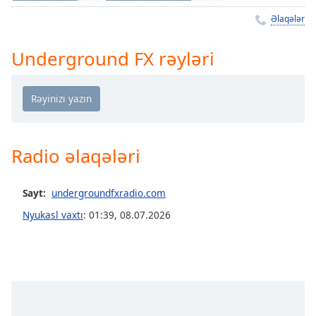
Remaining
Time
-
Əlaqələr
-:-
Underground FX rəyləri
1x
Playback
Rate
Chapters
Chapters
Radio əlaqələri
Descriptions
Sayt:
undergroundfxradio.com
descriptions
off
,
Nyukasl vaxtı
:
01:39
,
08.07.2026
selected
Subtitles
subtitles
settings
,