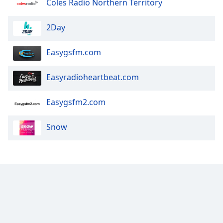
Coles Radio Northern Territory
Opacity
2Day
Caption
Easygsfm.com
Area
Background
Easyradioheartbeat.com
Color
Easygsfm2.com
Opacity
Snow
Font
Size
Text
Edge
Style