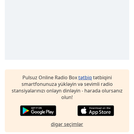
opens
subtitles
settings
dialog
subtitles
off
,
selected
Audio
Track
Picture-
in-
Pulsuz Online Radio Box
tətbiq
tətbiqini
Picture
smartfonunuza yükləyin və sevimli radio
Fullscreen
This
stansiyalarınızı onlayn dinləyin - harada olursanız
is
olun!
a
modal
window.
digər seçimlər
Beginning