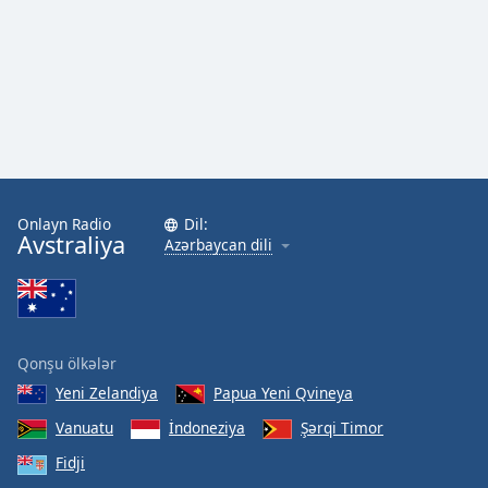
Font
Family
Reset
Done
Close
Modal
Dialog
End
Onlayn Radio
Dil:
of
Avstraliya
Azərbaycan dili
dialog
window.
Qonşu ölkələr
Yeni Zelandiya
Papua Yeni Qvineya
Vanuatu
İndoneziya
Şərqi Timor
Fidji