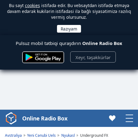
Bu sayt
cookies
istifadə edir. Bu vebsaytdan istifadə etməyə
davam edərək kukilərin istifadəsi ilə bağlı siyasətimizə razılıq
vermiş olursunuz.
Pulsuz mobil tətbiqi quraşdırın
Online Radio Box
Xeyr, təşəkkürlər
Online Radio Box
Video
Player
is
Avstraliya
Yeni Cənubi Uels
Nyukasl
Underground FX