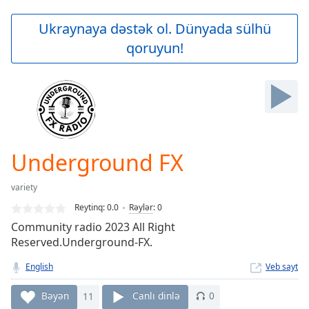
loading.
Play
Ukraynaya dəstək ol. Dünyada sülhü
Video
qoruyun!
Play
Skip
Backward
Skip
Forward
Mute
Current
Time
0:00
Underground FX
/
Duration
-:-
variety
Loaded
:
0.00%
Reytinq:
0.0
Rəylər
:
0
Stream
Community radio 2023 All Right
Type
LIVE
Reserved.Underground-FX.
Seek to
live,
English
Veb sayt
currently
behind
Bəyən
11
Canlı dinlə
0
live
LIVE