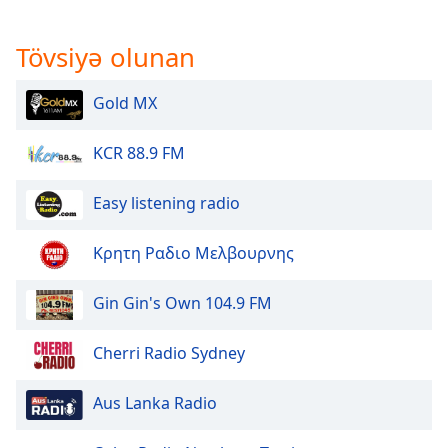
of
dialog
Tövsiyə olunan
window.
Escape
will
Gold MX
cancel
and
KCR 88.9 FM
close
the
Easy listening radio
window.
Text
Κρητη Ραδιο Μελβουρνης
Color
Gin Gin's Own 104.9 FM
Opacity
Cherri Radio Sydney
Text
Aus Lanka Radio
Background
Color