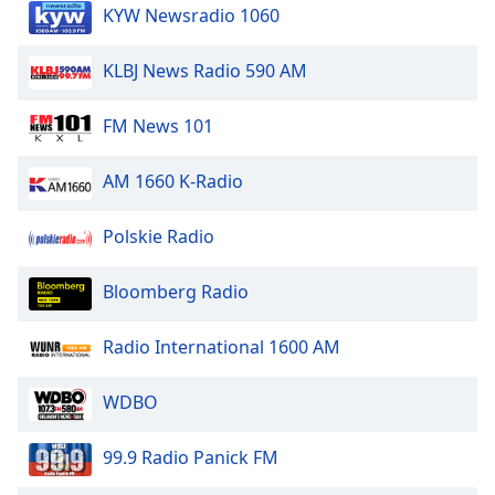
dialog
KYW Newsradio 1060
window.
Escape
KLBJ News Radio 590 AM
will
cancel
FM News 101
and
close
AM 1660 K-Radio
the
window.
Polskie Radio
Text
Color
Bloomberg Radio
Opacity
Radio International 1600 AM
WDBO
Text
Background
99.9 Radio Panick FM
Color