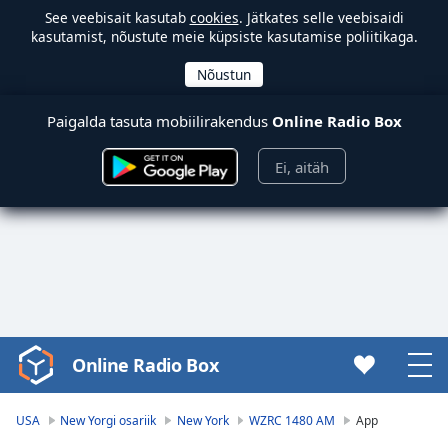
See veebisait kasutab
cookies
. Jätkates selle veebisaidi
kasutamist, nõustute meie küpsiste kasutamise poliitikaga.
Paigalda tasuta mobiilirakendus
Online Radio Box
Ei, aitäh
Online Radio Box
Video
Player
is
USA
New Yorgi osariik
New York
WZRC 1480 AM
App
loading.