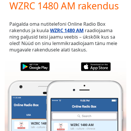
WZRC 1480 AM rakendus
Play
Video
Play
Skip
Paigalda oma nutitelefoni Online Radio Box
Backward
rakendus ja kuula
WZRC 1480 AM
raadiojaama
Skip
ning paljusid teisi jaamu veebis – ükskõik kus sa
Forward
oled! Nüüd on sinu lemmikraadiojaam tänu meie
Mute
mugavale rakendusele alati taskus.
Current
Time
0:00
/
Duration
-:-
Loaded
:
0.00%
Stream
Type
LIVE
Seek to
live,
currently
USA
LEMMIKUD
behind
live
LIVE
WZRC 1480 AM
WZRC 1480 AM
Remaining
talk
culture
chinese
talk
culture
chinese