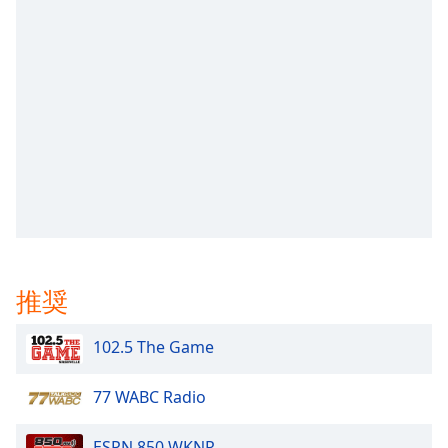
opens
subtitles
settings
dialog
subtitles
off
,
selected
Audio
Track
Picture-
in-
Picture
推奨
Fullscreen
This
is
102.5 The Game
a
modal
77 WABC Radio
window.
ESPN 850 WKNR