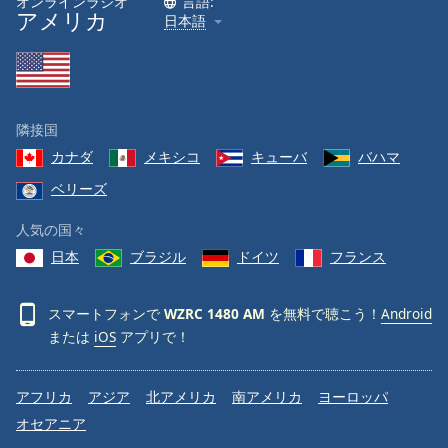
オンラインラジオ
言語:
アメリカ
日本語
Font
Family
Reset
隣接国
Done
カナダ
メキシコ
キューバ
バハマ
Close
Modal
ベリーズ
Dialog
End
人気の国々
of
dialog
日本
ブラジル
ドイツ
フランス
window.
スマートフォンで
WZRC 1480 AM
を無料で聴こう！
Android
または
iOS
アプリで！
アフリカ
アジア
北アメリカ
南アメリカ
ヨーロッパ
オセアニア