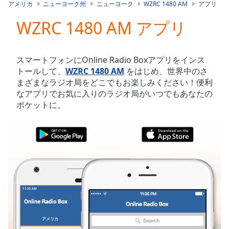
is
アメリカ
ニューヨーク州
ニューヨーク
WZRC 1480 AM
アプリ
loading.
WZRC 1480 AM アプリ
Play
Video
Play
Skip
スマートフォンにOnline Radio Boxアプリをインス
Backward
トールして、
WZRC 1480 AM
をはじめ、世界中のさ
Skip
まざまなラジオ局をどこでもお楽しみください！便利
Forward
なアプリでお気に入りのラジオ局がいつでもあなたの
Mute
ポケットに。
Current
Time
0:00
/
Duration
-:-
Loaded
:
0.00%
Stream
Type
LIVE
Seek to
live,
currently
アメリカ
お気に入り
behind
live
LIVE