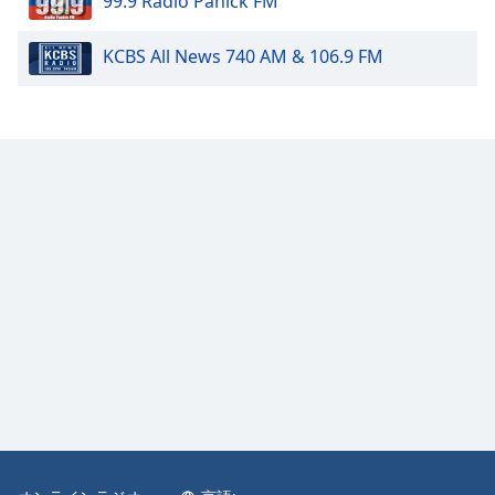
99.9 Radio Panick FM
Color
KCBS All News 740 AM & 106.9 FM
Opacity
Caption
Area
Background
Color
Opacity
Font
Size
Text
Edge
Style