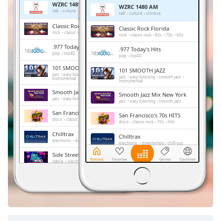
WZRC 1480 AM
WZRC 1480 AM
Remaining
talk
culture
chinese
talk
culture
chinese
Time
-
Classic Rock Florida
Classic Rock Florida
-:-
rock
classic rock
80s
70s
60s
rock
classic rock
80s
70s
60s
.977 Today's Hits
.977 Today's Hits
1x
pop
top40
pop
top40
Playback
101 SMOOTH JAZZ
101 SMOOTH JAZZ
Rate
jazz
easy listening
smooth jazz
jazz
easy listening
smooth jazz
instrumental
instrumental
Chapters
Smooth Jazz Mix New York
Smooth Jazz Mix New York
jazz
easy listening
smooth jazz
jazz
easy listening
smooth jazz
Chapters
San Francisco's 70s HITS
San Francisco's 70s HITS
disco
classic rock
70s
hits
disco
classic rock
70s
hits
Descriptions
Chilltrax
Chilltrax
electronic
downtempo
chill-out
electronic
downtempo
chill-out
descriptions
Side Street Radio
off
,
Side Street Radio
dance
electronic
trance
house
dance
electronic
trance
house
progressive house
club
selected
progressive house
club
FOX News Talk
FOX News Talk
news
talk
Subtitles
news
talk
subtitles
settings
,