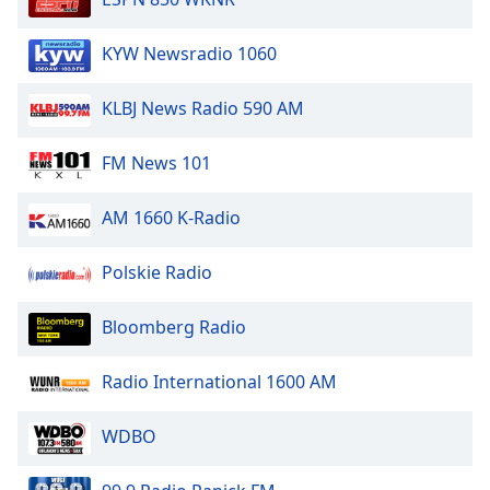
Beginning
of
dialog
KYW Newsradio 1060
window.
Escape
KLBJ News Radio 590 AM
will
cancel
FM News 101
and
close
AM 1660 K-Radio
the
window.
Polskie Radio
Text
Color
Bloomberg Radio
Opacity
Radio International 1600 AM
WDBO
Text
Background