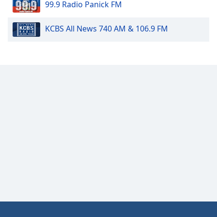
99.9 Radio Panick FM
Opacity
KCBS All News 740 AM & 106.9 FM
Caption
Area
Background
Color
Opacity
Font
Size
Text
Edge
Style