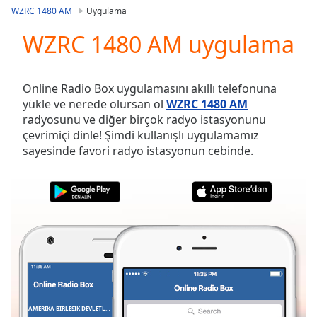
loading.
WZRC 1480 AM
Uygulama
Play
Video
WZRC 1480 AM uygulama
Play
Skip
Backward
Online Radio Box uygulamasını akıllı telefonuna
Skip
yükle ve nerede olursan ol
WZRC 1480 AM
Forward
radyosunu ve diğer birçok radyo istasyonunu
Mute
çevrimiçi dinle! Şimdi kullanışlı uygulamamız
Current
sayesinde favori radyo istasyonun cebinde.
Time
0:00
/
Duration
-:-
Loaded
:
0.00%
Stream
Type
LIVE
Seek to
live,
currently
behind
live
LIVE
AMERIKA BIRLEŞIK DEVLETLERI
FAVORILER