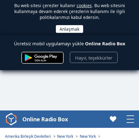
Bu web sitesi çerezler kullanır
cookies
. Bu web sitesini
kullanmaya devam ederek çerezlerin kullanımı ile ilgili
politikalarımızı kabul edersin.
Ücretsiz mobil uygulamayı yükle
Online Radio Box
Hayır, teşekkürler
Online Radio Box
Video
Player
is
Amerika Birleşik Devletleri
New York
New York