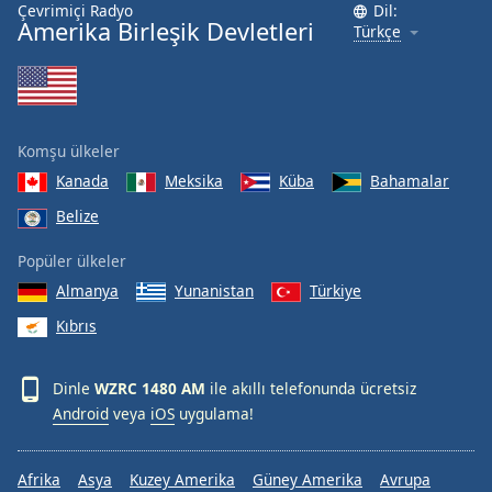
Çevrimiçi Radyo
Dil:
Font
Amerika Birleşik Devletleri
Türkçe
Family
Reset
Done
Komşu ülkeler
Close
Modal
Kanada
Meksika
Küba
Bahamalar
Dialog
End
Belize
of
Popüler ülkeler
dialog
window.
Almanya
Yunanistan
Türkiye
Kıbrıs
Dinle
WZRC 1480 AM
ile akıllı telefonunda ücretsiz
Android
veya
iOS
uygulama!
Afrika
Asya
Kuzey Amerika
Güney Amerika
Avrupa