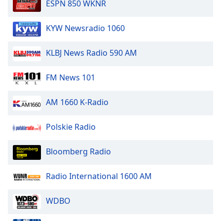
ESPN 850 WKNR
of
dialog
window.
KYW Newsradio 1060
Escape
will
KLBJ News Radio 590 AM
cancel
and
FM News 101
close
the
window.
AM 1660 K-Radio
Text
Polskie Radio
Color
Bloomberg Radio
Opacity
Radio International 1600 AM
Text
WDBO
Background
Color