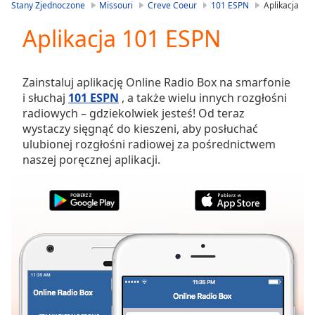
is
Stany Zjednoczone
Missouri
Creve Coeur
101 ESPN
Aplikacja
loading.
Aplikacja 101 ESPN
Play
Video
Play
Skip
Zainstaluj aplikację Online Radio Box na smarfonie
Backward
i słuchaj
101 ESPN
, a także wielu innych rozgłośni
Skip
radiowych – gdziekolwiek jesteś! Od teraz
Forward
wystaczy sięgnąć do kieszeni, aby posłuchać
Mute
ulubionej rozgłośni radiowej za pośrednictwem
Current
naszej poręcznej aplikacji.
Time
0:00
/
Duration
-:-
Loaded
:
0.00%
Stream
Type
LIVE
Seek to
live,
currently
behind
live
LIVE