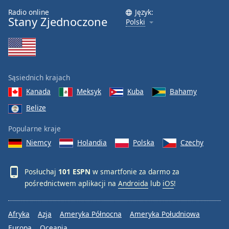
Radio online
Język:
Font
Stany Zjednoczone
Polski
Family
Reset
Done
Sąsiednich krajach
Close
Modal
Kanada
Meksyk
Kuba
Bahamy
Dialog
Belize
End
of
Popularne kraje
dialog
window.
Niemcy
Holandia
Polska
Czechy
Posłuchaj
101 ESPN
w smartfonie za darmo za
pośrednictwem aplikacji na
Androida
lub
iOS
!
Afryka
Azja
Ameryka Północna
Ameryka Południowa
Europa
Oceania