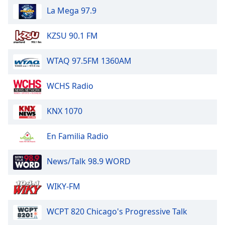
Beginning
La Mega 97.9
of
dialog
window.
KZSU 90.1 FM
Escape
will
WTAQ 97.5FM 1360AM
cancel
and
WCHS Radio
close
the
KNX 1070
window.
Text
En Familia Radio
Color
News/Talk 98.9 WORD
Opacity
WIKY-FM
Text
WCPT 820 Chicago's Progressive Talk
Background