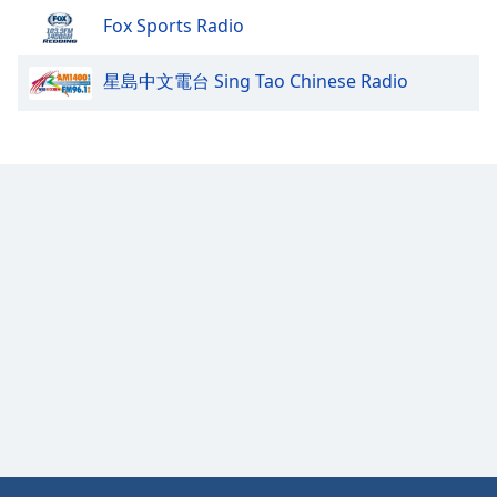
Color
Fox Sports Radio
Opacity
星島中文電台 Sing Tao Chinese Radio
Caption
Area
Background
Color
Opacity
Font
Size
Text
Edge
Style