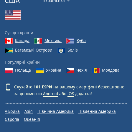
США
Українська
Font
Family
Reset
Сусідні країни
Done
Канада
Мексика
Куба
Close
Modal
Багамські Острови
Беліз
Dialog
End
Популярні країни
of
dialog
Польща
Україна
Чехія
Молдова
window.
Слухайте
101 ESPN
на вашому смартфоні безкоштовно
за допомогою
Android
або
iOS
додатка!
Африка
Азія
Північна Америка
Південна Америка
Європа
Океанія