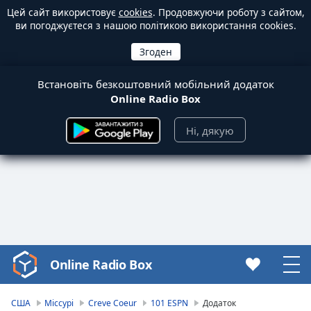
Цей сайт використовує
cookies
. Продовжуючи роботу з сайтом,
ви погоджуєтеся з нашою політикою використання cookies.
Встановіть безкоштовний мобільний додаток
Online Radio Box
Ні, дякую
Online Radio Box
Video
Player
is
США
Міссурі
Creve Coeur
101 ESPN
Додаток