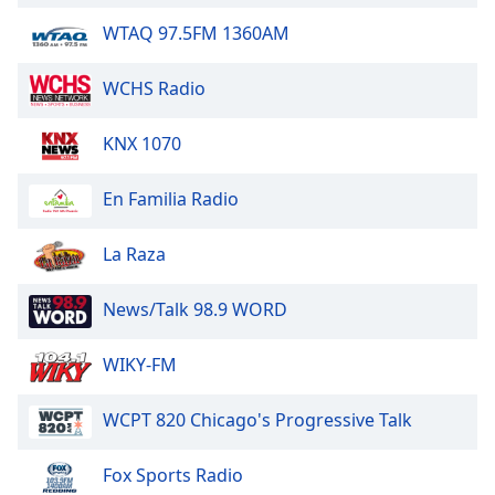
of
dialog
WTAQ 97.5FM 1360AM
window.
Escape
WCHS Radio
will
cancel
KNX 1070
and
close
En Familia Radio
the
window.
La Raza
Text
Color
News/Talk 98.9 WORD
Opacity
WIKY-FM
WCPT 820 Chicago's Progressive Talk
Text
Background
Fox Sports Radio
Color