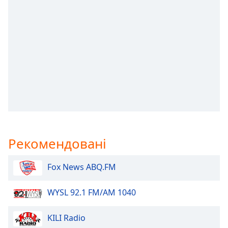
subtitles
settings
dialog
subtitles
off
,
selected
Audio
Track
Picture-
in-
Picture
Рекомендовані
Fullscreen
This
is
Fox News ABQ.FM
a
modal
WYSL 92.1 FM/AM 1040
window.
KILI Radio
Beginning