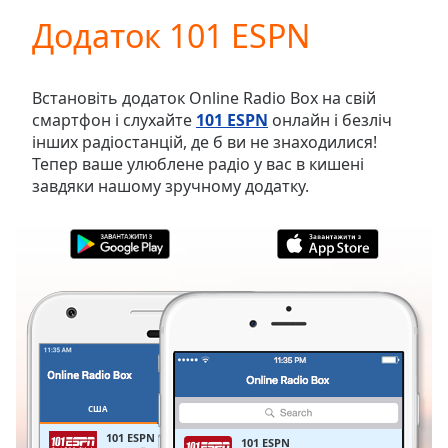
loading.
Додаток 101 ESPN
Play
Video
Play
Skip
Встановіть додаток Online Radio Box на свій
Backward
смартфон і слухайте
101 ESPN
онлайн і безліч
Skip
інших радіостанцій, де б ви не знаходилися!
Forward
Тепер ваше улюблене радіо у вас в кишені
Mute
завдяки нашому зручному додатку.
Current
Time
0:00
/
Duration
-:-
Loaded
:
0.00%
Stream
Type
LIVE
Seek to
live,
currently
США
ОБРАНЕ
behind
live
LIVE
101 ESPN
101 ESPN