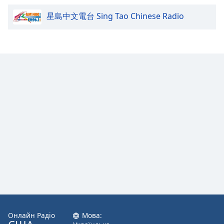
星島中文電台 Sing Tao Chinese Radio
Opacity
Caption
Area
Background
Color
Opacity
Font
Size
Text
Edge
Style
Онлайн Радіо
Мова: