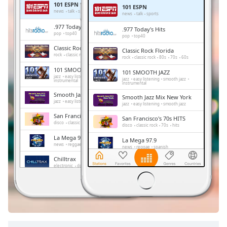
101 ESPN
101 ESPN
Remaining
news
talk
sports
news
talk
sports
Time
-
.977 Today's Hits
.977 Today's Hits
-:-
pop
top40
pop
top40
Classic Rock Florida
Classic Rock Florida
1x
rock
classic rock
80s
70s
60s
rock
classic rock
80s
70s
60s
Playback
101 SMOOTH JAZZ
101 SMOOTH JAZZ
Rate
jazz
easy listening
smooth jazz
jazz
easy listening
smooth jazz
instrumental
instrumental
Chapters
Smooth Jazz Mix New York
Smooth Jazz Mix New York
jazz
easy listening
smooth jazz
jazz
easy listening
smooth jazz
Chapters
San Francisco's 70s HITS
San Francisco's 70s HITS
disco
classic rock
70s
hits
disco
classic rock
70s
hits
Descriptions
La Mega 97.9
La Mega 97.9
news
reggae
spanish
news
reggae
spanish
descriptions
Chilltrax
off
,
Chilltrax
electronic
downtempo
chill-out
electronic
downtempo
chill-out
selected
Side Street Radio
Side Street Radio
dance
electronic
trance
house
dance
electronic
trance
house
progressive house
club
Subtitles
progressive house
club
subtitles
settings
,