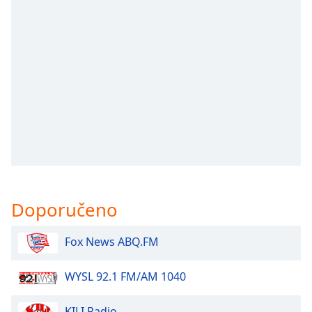
opens
subtitles
settings
dialog
subtitles
off
,
selected
Audio
Track
Picture-
in-
Picture
Doporučeno
Fullscreen
This
is
Fox News ABQ.FM
a
modal
WYSL 92.1 FM/AM 1040
window.
KILI Radio