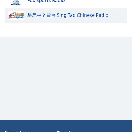
Fox Sports Radio
Color
星島中文電台 Sing Tao Chinese Radio
Opacity
Caption
Area
Background
Color
Opacity
Font
Size
Text
Edge
Style