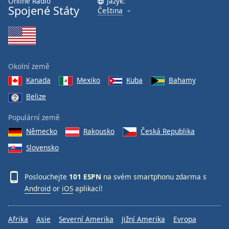
Online Rádio
Jazyk:
Spojené Státy
Čeština
Font
Family
Reset
Okolní země
Done
Kanada
Mexiko
Kuba
Bahamy
Close
Modal
Belize
Dialog
End
Populární země
of
dialog
Německo
Rakousko
Česká Republika
window.
Slovensko
Poslouchejte
101 ESPN
na svém smartphonu zdarma s
Android
or
iOS
aplikací!
Afrika
Asie
Severní Amerika
Jižní Amerika
Evropa