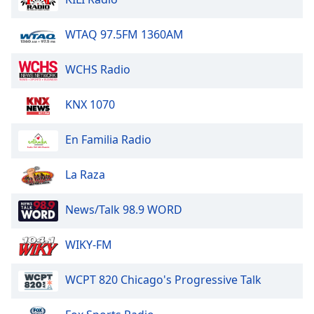
Beginning
of
dialog
WTAQ 97.5FM 1360AM
window.
Escape
WCHS Radio
will
cancel
KNX 1070
and
close
En Familia Radio
the
window.
La Raza
Text
Color
News/Talk 98.9 WORD
Opacity
WIKY-FM
WCPT 820 Chicago's Progressive Talk
Text
Background