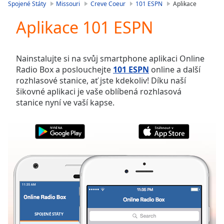
is
Spojené Státy
Missouri
Creve Coeur
101 ESPN
Aplikace
loading.
Aplikace 101 ESPN
Play
Video
Play
Skip
Nainstalujte si na svůj smartphone aplikaci Online
Backward
Radio Box a poslouchejte
101 ESPN
online a další
Skip
rozhlasové stanice, ať jste kdekoliv! Díku naší
Forward
šikovné aplikaci je vaše oblíbená rozhlasová
Mute
stanice nyní ve vaší kapse.
Current
Time
0:00
/
Duration
-:-
Loaded
:
0.00%
Stream
Type
LIVE
Seek to
live,
currently
SPOJENÉ STÁTY
OBLÍBENÉ
behind
live
LIVE