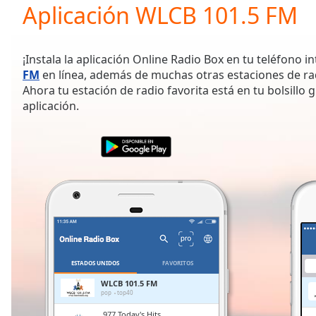
Current
Aplicación WLCB 101.5 FM
Time
0:00
/
Duration
-:-
¡Instala la aplicación Online Radio Box en tu teléfono i
Loaded
:
FM
en línea, además de muchas otras estaciones de ra
0.00%
Ahora tu estación de radio favorita está en tu bolsillo 
0:00
aplicación.
Stream
Type
LIVE
Seek to
live,
currently
behind
live
LIVE
Remaining
Time
-
-:-
1x
ESTADOS UNIDOS
FAVORITOS
Playback
WLCB 101.5 FM
Rate
pop
top40
.977 Today's Hits