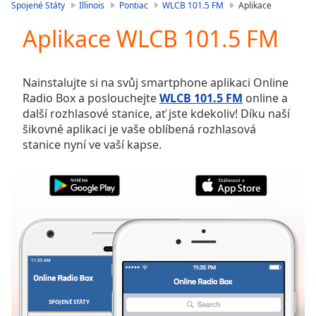
is
Spojené Státy
Illinois
Pontiac
WLCB 101.5 FM
Aplikace
loading.
Aplikace WLCB 101.5 FM
Play
Video
Play
Skip
Nainstalujte si na svůj smartphone aplikaci Online
Backward
Radio Box a poslouchejte
WLCB 101.5 FM
online a
Skip
další rozhlasové stanice, ať jste kdekoliv! Díku naší
Forward
šikovné aplikaci je vaše oblíbená rozhlasová
Mute
stanice nyní ve vaší kapse.
Current
Time
0:00
/
Duration
-:-
Loaded
:
0.00%
Stream
Type
LIVE
Seek to
live,
currently
SPOJENÉ STÁTY
OBLÍBENÉ
behind
live
LIVE