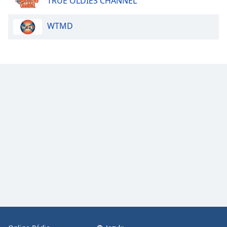
TRUE OLDIES CHANNEL
Color
WTMD
Opacity
Caption
Area
Background
Color
Opacity
Font
Size
Text
Edge
Style