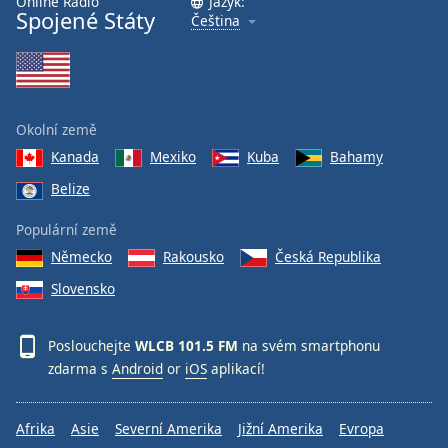
Online Rádio
Jazyk:
Spojené Státy
Čeština
Font
Family
Reset
Okolní země
Done
Kanada
Mexiko
Kuba
Bahamy
Close
Modal
Belize
Dialog
End
Populární země
of
dialog
Německo
Rakousko
Česká Republika
window.
Slovensko
Poslouchejte
WLCB 101.5 FM
na svém smartphonu
zdarma s
Android
or
iOS
aplikací!
Afrika
Asie
Severní Amerika
Jižní Amerika
Evropa