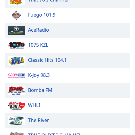
Beginning
of
dialog
Fuego 101.9
window.
Escape
AceRadio
will
cancel
1075 KZL
and
close
Classic Hits 104.1
the
window.
K-Joy 98.3
Text
Color
Bomba FM
Opacity
WHLI
The River
Text
Background