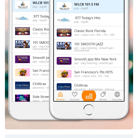
WLCB 101.5 FM
WLCB 101.5 FM
Remaining
pop
top40
pop
top40
Time
-
.977 Today's Hits
.977 Today's Hits
-:-
pop
top40
pop
top40
Classic Rock Florida
Classic Rock Florida
1x
rock
classic rock
80s
70s
60s
rock
classic rock
80s
70s
60s
Playback
101 SMOOTH JAZZ
101 SMOOTH JAZZ
Rate
jazz
easy listening
smooth jazz
jazz
easy listening
smooth jazz
instrumental
instrumental
Chapters
Smooth Jazz Mix New York
Smooth Jazz Mix New York
jazz
easy listening
smooth jazz
jazz
easy listening
smooth jazz
Chapters
San Francisco's 70s HITS
San Francisco's 70s HITS
disco
classic rock
70s
hits
disco
classic rock
70s
hits
Descriptions
Chilltrax
Chilltrax
electronic
downtempo
chill-out
electronic
downtempo
chill-out
descriptions
Side Street Radio
off
,
Side Street Radio
dance
electronic
trance
house
dance
electronic
trance
house
progressive house
club
selected
progressive house
club
FOX News Talk
FOX News Talk
news
talk
Subtitles
news
talk
subtitles
settings
,