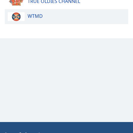
TRUE OLDIES CHANNEL
Opacity
WTMD
Caption
Area
Background
Color
Opacity
Font
Size
Text
Edge
Style
Font