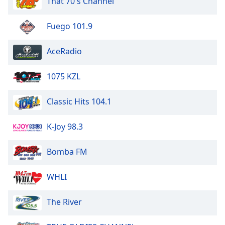
That 70's Channel
dialog
window.
Fuego 101.9
Escape
will
cancel
AceRadio
and
close
1075 KZL
the
window.
Classic Hits 104.1
Text
K-Joy 98.3
Color
Bomba FM
Opacity
WHLI
Text
Background
The River
Color