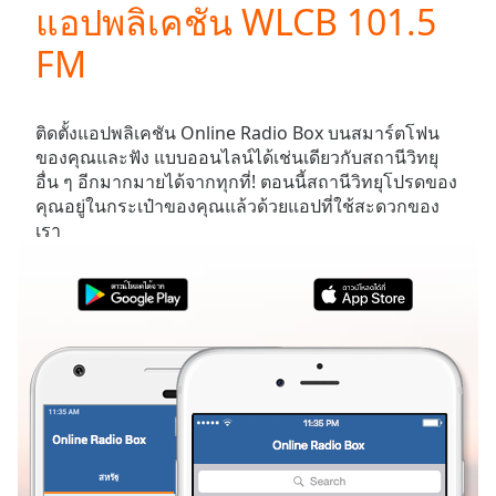
แอปพลิเคชัน WLCB 101.5
Play
Video
FM
Play
Skip
Backward
Skip
ติดตั้งแอปพลิเคชัน Online Radio Box บนสมาร์ตโฟน
Forward
ของคุณและฟัง
แบบออนไลน์ได้เช่นเดียวกับสถานีวิทยุ
Mute
อื่น ๆ อีกมากมายได้จากทุกที่! ตอนนี้สถานีวิทยุโปรดของ
Current
คุณอยู่ในกระเป๋าของคุณแล้วด้วยแอปที่ใช้สะดวกของ
Time
0:00
เรา
/
Duration
-:-
Loaded
:
0.00%
Stream
Type
LIVE
Seek to
live,
currently
behind
live
LIVE
Remaining
สหรัฐ
รายการโปรด