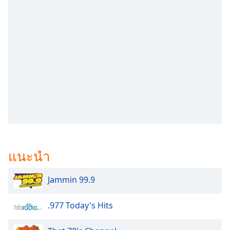
subtitles
settings
dialog
subtitles
off
,
selected
Audio
Track
Picture-
in-
Picture
Fullscreen
This
แนะนำ
is
a
modal
Jammin 99.9
window.
.977 Today's Hits
Beginning
of