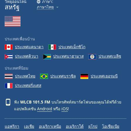
วิทยุออนไลน์
ภาษา:
สหรัฐ
Family
ภาษาไทย
Reset
Done
Close
ประเทศเพื่อนบ้าน
Modal
Dialog
ประเทศแคนาดา
ประเทศเม็กซิโก
End
ประเทศคิวบา
ประเทศบาฮามาส
ประเทศเบลีซ
of
dialog
ประเทศที่นิยม
window.
ประเทศไทย
ประเทศบราซิล
ประเทศเยอรมนี
ประเทศฝรั่งเศส
ฟัง
WLCB 101.5 FM
บนโทรศัพท์สมาร์ตโฟนของคุณได้ฟรีด้วย
แอปพลิเคชัน
Android
หรือ
iOS
!
แอฟริกา
เอเชีย
อเมริกาเหนือ
อเมริกาใต้
ยุโรป
โอเชียเนีย