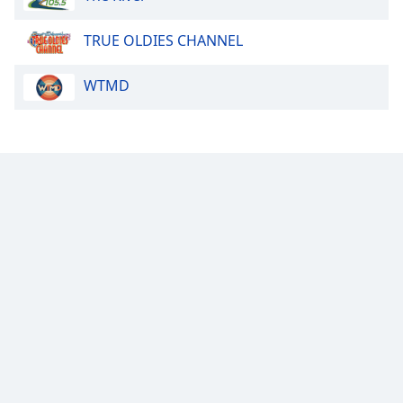
Opacity
TRUE OLDIES CHANNEL
WTMD
Caption
Area
Background
Color
Opacity
Font
Size
Text
Edge
Style