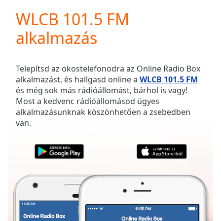
loading.
WLCB 101.5 FM
Play
Video
alkalmazás
Play
Skip
Backward
Skip
Telepítsd az okostelefonodra az Online Radio Box
Forward
alkalmazást, és hallgasd online a
WLCB 101.5 FM
Mute
és még sok más rádióállomást, bárhol is vagy!
Current
Most a kedvenc rádióállomásod ügyes
Time
0:00
alkalmazásunknak köszönhetően a zsebedben
/
van.
Duration
-:-
Loaded
:
0.00%
Stream
Type
LIVE
Seek to
live,
currently
behind
live
LIVE