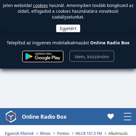
Jelen weboldal
cookies
használ. Amennyiben tovább böngészed az
oldalt, elfogadod a cookies használatára vonatkozó
szabályzatunkat.
Telepítsd az ingyenes mobilalkalmazást
Online Radio Box
Nem, köszönöm
Online Radio Box
Video
Player
is
Egyesült Államok
Illinois
Pontiac
WLCB 101.5 FM
Alkalmazás