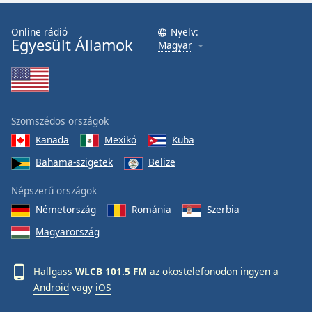
Font
Family
Online rádió
Nyelv:
Egyesült Államok
Magyar
Reset
Done
Close
Modal
Szomszédos országok
Dialog
End
Kanada
Mexikó
Kuba
of
Bahama-szigetek
Belize
dialog
window.
Népszerű országok
Németország
Románia
Szerbia
Magyarország
Hallgass
WLCB 101.5 FM
az okostelefonodon ingyen a
Android
vagy
iOS