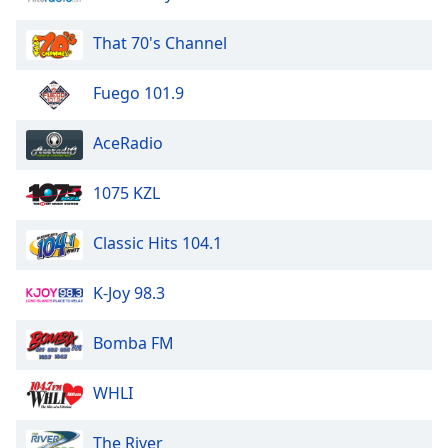
of
dialog
That 70's Channel
window.
Escape
Fuego 101.9
will
cancel
and
AceRadio
close
the
1075 KZL
window.
Classic Hits 104.1
Text
Color
K-Joy 98.3
Opacity
Bomba FM
Text
WHLI
Background
Color
The River