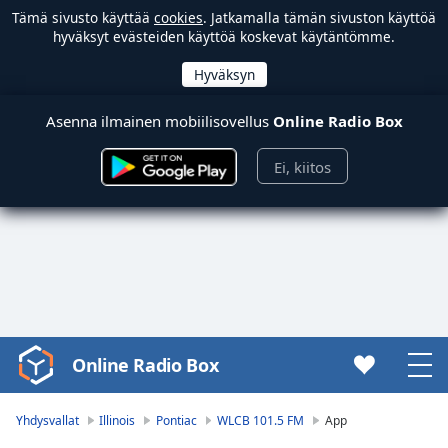
Tämä sivusto käyttää
cookies
. Jatkamalla tämän sivuston käyttöä
hyväksyt evästeiden käyttöä koskevat käytäntömme.
Asenna ilmainen mobiilisovellus
Online Radio Box
Ei, kiitos
Online Radio Box
Video
Player
is
Yhdysvallat
Illinois
Pontiac
WLCB 101.5 FM
App
loading.