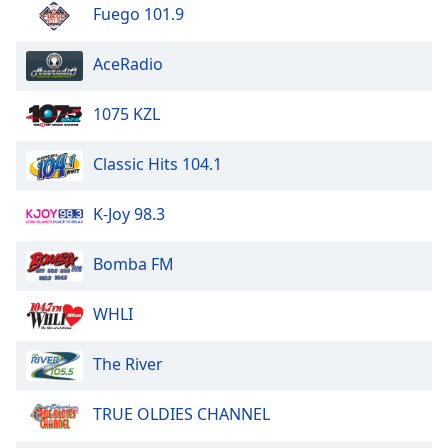
dialog
Fuego 101.9
window.
Escape
AceRadio
will
cancel
1075 KZL
and
close
Classic Hits 104.1
the
window.
K-Joy 98.3
Text
Color
Bomba FM
Opacity
WHLI
The River
Text
Background
TRUE OLDIES CHANNEL
Color