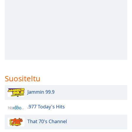
subtitles
settings
dialog
subtitles
off
,
selected
Audio
Track
Picture-
in-
Picture
Suositeltu
Fullscreen
This
is
Jammin 99.9
a
modal
.977 Today's Hits
window.
That 70's Channel
Beginning
of