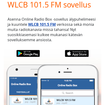
WLCB 101.5 FM sovellus
Play
Video
Play
Skip
Asenna Online Radio Box -sovellus älypuhelimeesi
Backward
ja kuuntele
WLCB 101.5 FM
verkossa sekä monia
Skip
muita radiokanavia missä tahansa! Nyt
Forward
suosikkiasemasi kulkee mukanasi kätevän
Mute
sovelluksemme ansiosta.
Current
Time
0:00
/
Duration
-:-
Loaded
:
0.00%
Stream
Type
LIVE
Seek to
live,
currently
YHDYSVALLAT
SUOSIKIT
behind
live
LIVE
WLCB 101.5 FM
WLCB 101.5 FM
Remaining
pop
top40
pop
top40