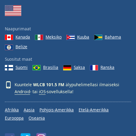
Family
Reset
Naapurimaat
Done
Kanada
Meksiko
Kuuba
Bahama
Close
Modal
Belize
Dialog
End
Suositut maat
of
dialog
Suomi
Brasilia
Saksa
Ranska
window.
Kuuntele
WLCB 101.5 FM
älypuhelimellasi ilmaiseksi
Android
- tai
iOS
-sovelluksella!
Afrikka
Aasia
Pohjois-Amerikka
Etelä-Amerikka
Eurooppa
Oseania