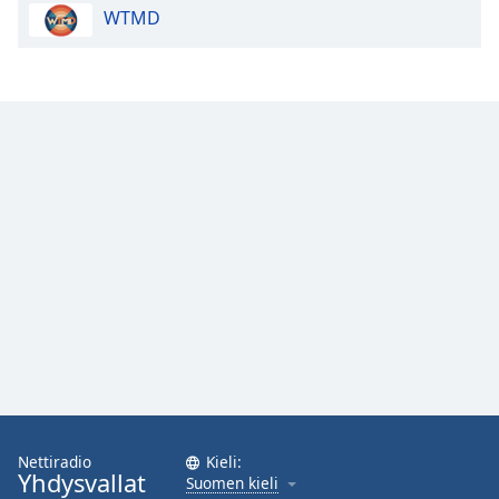
WTMD
Opacity
Caption
Area
Background
Color
Opacity
Font
Size
Text
Edge
Style
Nettiradio
Kieli:
Yhdysvallat
Suomen kieli
Font