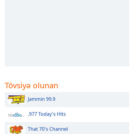
opens
subtitles
settings
dialog
subtitles
off
,
selected
Audio
Track
Picture-
in-
Picture
Tövsiyə olunan
Fullscreen
This
is
Jammin 99.9
a
modal
.977 Today's Hits
window.
That 70's Channel
Beginning