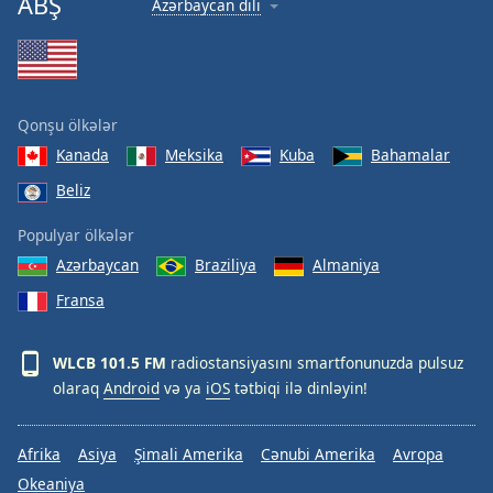
ABŞ
Azərbaycan dili
Font
Family
Reset
Qonşu ölkələr
Done
Kanada
Meksika
Kuba
Bahamalar
Close
Modal
Beliz
Dialog
End
Populyar ölkələr
of
dialog
Azərbaycan
Braziliya
Almaniya
window.
Fransa
WLCB 101.5 FM
radiostansiyasını smartfonunuzda pulsuz
olaraq
Android
və ya
iOS
tətbiqi ilə dinləyin!
Afrika
Asiya
Şimali Amerika
Cənubi Amerika
Avropa
Okeaniya