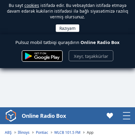
Bu sayt
cookies
istifadə edir. Bu vebsaytdan istifadə etməyə
davam edərək kukilərin istifadəsi ilə bağlı siyasətimizə razılıq
vermiş olursunuz.
Pulsuz mobil tətbiqi quraşdırın
Online Radio Box
Xeyr, təşəkkürlər
Online Radio Box
Video
Player
is
ABŞ
İllinoys
Pontiac
WLCB 101.5 FM
App