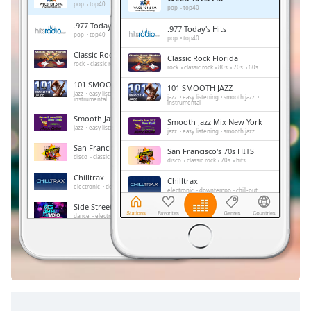
Remaining
pop
top40
pop
top40
Time
-
.977 Today's Hits
.977 Today's Hits
-:-
pop
top40
pop
top40
Classic Rock Florida
Classic Rock Florida
1x
rock
classic rock
80s
70s
60s
rock
classic rock
80s
70s
60s
Playback
101 SMOOTH JAZZ
101 SMOOTH JAZZ
Rate
jazz
easy listening
smooth jazz
jazz
easy listening
smooth jazz
instrumental
instrumental
Chapters
Smooth Jazz Mix New York
Smooth Jazz Mix New York
jazz
easy listening
smooth jazz
jazz
easy listening
smooth jazz
Chapters
San Francisco's 70s HITS
San Francisco's 70s HITS
disco
classic rock
70s
hits
disco
classic rock
70s
hits
Descriptions
Chilltrax
Chilltrax
electronic
downtempo
chill-out
electronic
downtempo
chill-out
descriptions
Side Street Radio
off
,
Side Street Radio
dance
electronic
trance
house
dance
electronic
trance
house
progressive house
club
selected
progressive house
club
Absolute Chillout
Absolute Chillout
lounge
downtempo
easy listening
Subtitles
lounge
downtempo
easy listening
chill-out
chill-out
subtitles
settings
,