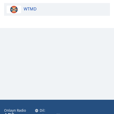
WTMD
Opacity
Caption
Area
Background
Color
Opacity
Font
Size
Text
Edge
Style
Onlayn Radio
Dil: