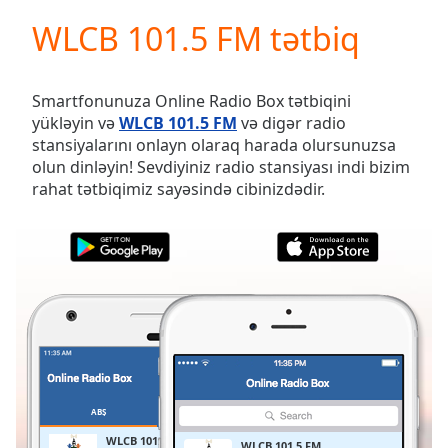
loading.
WLCB 101.5 FM tətbiq
Play
Video
Play
Skip
Smartfonunuza Online Radio Box tətbiqini
Backward
yükləyin və
WLCB 101.5 FM
və digər radio
Skip
stansiyalarını onlayn olaraq harada olursunuzsa
Forward
olun dinləyin! Sevdiyiniz radio stansiyası indi bizim
Mute
rahat tətbiqimiz sayəsində cibinizdədir.
Current
Time
0:00
/
Duration
-:-
Loaded
:
0.00%
Stream
Type
LIVE
Seek to
live,
currently
ABŞ
SEÇILMIŞLƏR
behind
live
LIVE
WLCB 101.5 FM
WLCB 101.5 FM