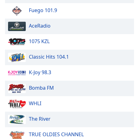
of
dialog
Fuego 101.9
window.
Escape
AceRadio
will
cancel
1075 KZL
and
close
Classic Hits 104.1
the
window.
K-Joy 98.3
Text
Color
Bomba FM
Opacity
WHLI
The River
Text
Background
TRUE OLDIES CHANNEL
Color