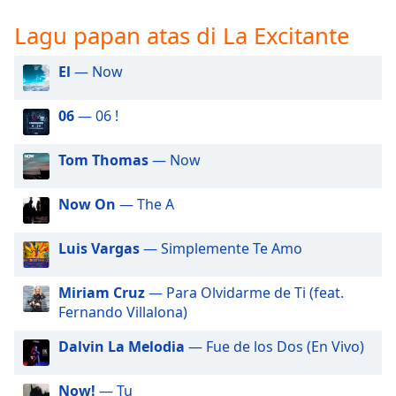
opens
subtitles
Lagu papan atas di La Excitante
settings
dialog
El
— Now
subtitles
off
,
06
— 06 !
selected
Audio
Tom Thomas
— Now
Track
Picture-
Now On
— The A
in-
Picture
Luis Vargas
— Simplemente Te Amo
Fullscreen
This
is
Miriam Cruz
— Para Olvidarme de Ti (feat.
a
Fernando Villalona)
modal
window.
Dalvin La Melodia
— Fue de los Dos (En Vivo)
Beginning
Now!
— Tu