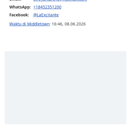
WhatsApp:
+18452351200
Opacity
Facebook:
@LaExcitante
Waktu di Middletown
:
16:46
,
08.06.2026
Caption
Area
Background
Color
Opacity
Font
Size
Text
Edge
Style