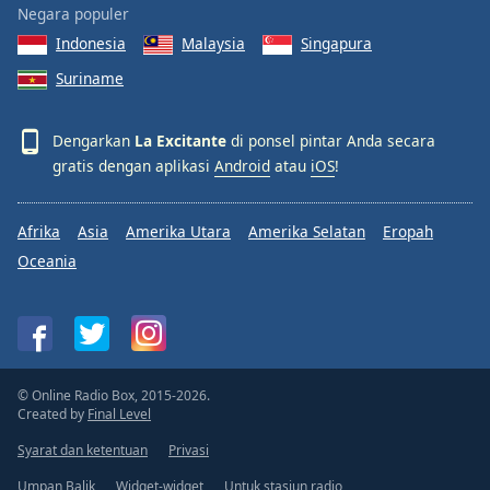
Negara populer
Indonesia
Malaysia
Singapura
Suriname
Dengarkan
La Excitante
di ponsel pintar Anda secara
gratis dengan aplikasi
Android
atau
iOS
!
Afrika
Asia
Amerika Utara
Amerika Selatan
Eropah
Oceania
© Online Radio Box, 2015-2026.
Created by
Final Level
Syarat dan ketentuan
Privasi
Umpan Balik
Widget-widget
Untuk stasiun radio