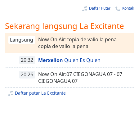
Remaining
Time
-
Daftar Putar
Kontak
-:-
Sekarang langsung La Excitante
1x
Playback
Now On Air:copia de valio la pena -
Langsung
Rate
copia de valio la pena
Chapters
20:32
Merxelion
Quien Es Quien
Chapters
Now On Air:07 CIEGONAGUA 07 - 07
20:26
Descriptions
CIEGONAGUA 07
descriptions
Daftar putar La Excitante
off
,
selected
Subtitles
subtitles
settings
,