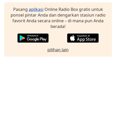
Font
Pasang
aplikasi
Online Radio Box gratis untuk
Family
ponsel pintar Anda dan dengarkan stasiun radio
favorit Anda secara online – di mana pun Anda
berada!
Reset
Done
Close
Modal
Dialog
pilihan lain
End
of
dialog
window.