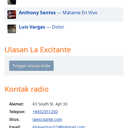
of
dialog
Anthony Santos
— Mátame En Vivo
window.
Escape
Luis Vargas
— Dolor
will
cancel
and
close
Ulasan La Excitante
the
window.
Text
Color
Kontak radio
Opacity
Alamat:
63 South St. Apt 33
Text
Telepon:
+8452351200
Background
Situs:
laexcitante.com
Color
Email:
elreyarturo15@hotmail.com