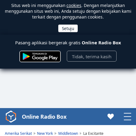
Situs web ini menggunakan
cookies
. Dengan melanjutkan
menggunakan situs web ini, Anda setuju dengan kebijakan kami
terkait dengan penggunaan cookies.
Pasang aplikasi bergerak gratis
Online Radio Box
Tidak, terima kasih
Online Radio Box
Video
Player
is
Amerika Serikat
New York
Middletown
La Excitante