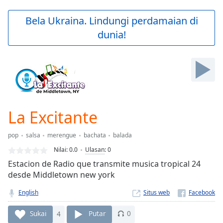
loading.
Play
Bela Ukraina. Lindungi perdamaian di
Video
dunia!
Play
Skip
Backward
Skip
Forward
Mute
Current
Time
0:00
La Excitante
/
Duration
-:-
pop
salsa
merengue
bachata
balada
Loaded
:
0.00%
Nilai:
0.0
Ulasan
:
0
Stream
Estacion de Radio que transmite musica tropical 24
Type
LIVE
desde Middletown new york
Seek to
live,
English
Situs web
currently
behind
Sukai
4
Putar
0
live
LIVE