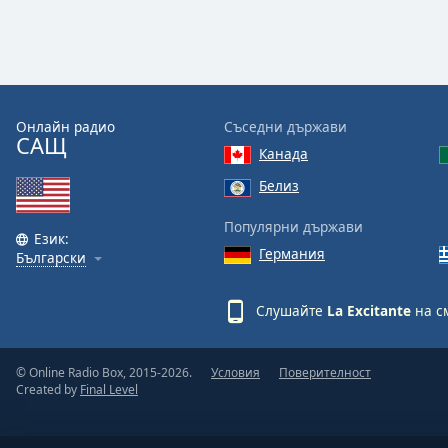
Color
Opacity
Font
Онлайн радио
Съседни държави
САЩ
Size
Канада
Белиз
Text
Edge
Популярни държави
Език:
Style
Германия
Български
Font
Слушайте
La Excitante
на с
Family
© Online Radio Box, 2015-2026.
Условия
Поверителност
Reset
Created by
Final Level
Done
Close
Modal