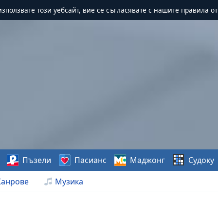
зползвате този уебсайт, вие се съгласявате с нашите правила о
Пъзели
Пасианс
Маджонг
Судоку
анрове
Музика