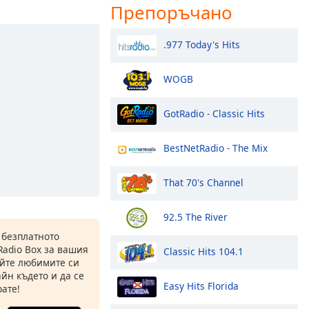
Препоръчано
.977 Today's Hits
WOGB
GotRadio - Classic Hits
BestNetRadio - The Mix
That 70's Channel
92.5 The River
 безплатното
Radio Box за вашия
Classic Hits 104.1
йте любимите си
йн където и да се
Easy Hits Florida
ате!