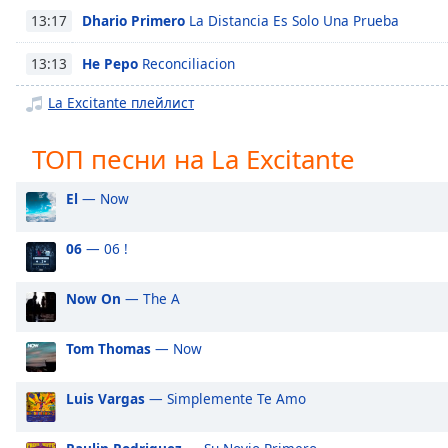
Chapters
Dhario Primero
La Distancia Es Solo Una Prueba
13:17
Chapters
He Pepo
Reconciliacion
13:13
Descriptions
La Excitante плейлист
descriptions
off
,
ТОП песни на La Excitante
selected
El
— Now
Subtitles
subtitles
06
— 06 !
settings
,
opens
Now On
— The A
subtitles
settings
Tom Thomas
— Now
dialog
subtitles
off
,
Luis Vargas
— Simplemente Te Amo
selected