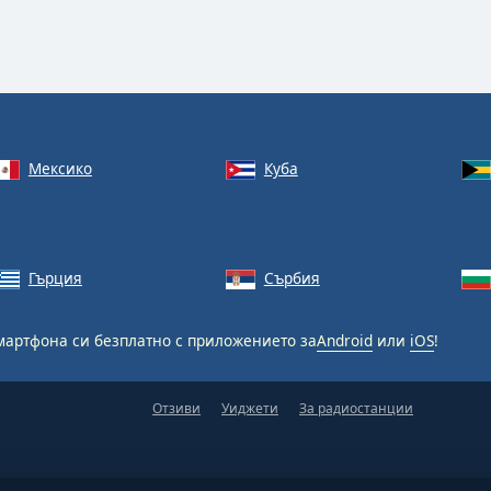
Мексико
Куба
Гърция
Сърбия
мартфона си безплатно с приложението за
Android
или
iOS
!
Отзиви
Уиджети
За радиостанции