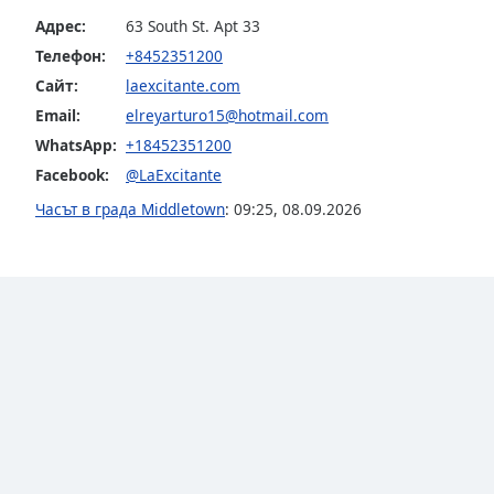
the
Адрес:
63 South St. Apt 33
window.
Телефон:
+8452351200
Сайт:
laexcitante.com
Text
Email:
elreyarturo15@hotmail.com
Color
WhatsApp:
+18452351200
Facebook:
@LaExcitante
Opacity
Часът в града Middletown
:
09:25
,
08.09.2026
Text
Background
Color
Opacity
Caption
Area
Background