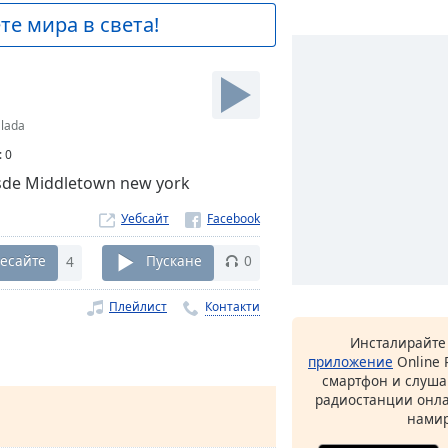
е мира в света!
lada
:
0
esde Middletown new york
Уебсайт
есайте
4
Пускане
0
Плейлист
Контакти
Инсталирайте
приложение
Online 
смартфон и слуша
радиостанции онла
намир