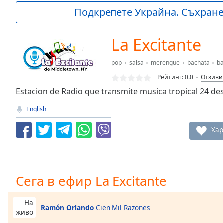
Current
Подкрепете Украйна. Съхранет
Time
0:00
/
Duration
-:-
La Excitante
Loaded
:
0.00%
pop
salsa
merengue
bachata
ba
0:00
Рейтинг:
0.0
Отзиви
Stream
Type
Estacion de Radio que transmite musica tropical 24 d
LIVE
Seek to
English
live,
currently
behind
Хар
live
LIVE
Remaining
Time
-
-:-
Сега в ефир La Excitante
1x
Playback
На
Ramón Orlando
Cien Mil Razones
Rate
живо