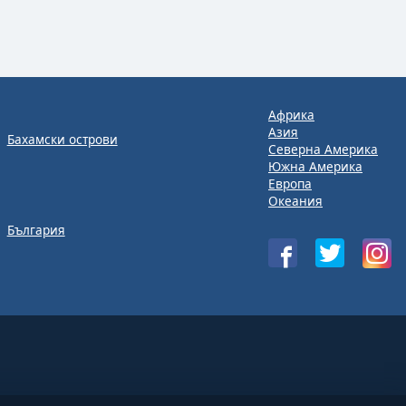
Африка
Азия
Бахамски острови
Северна Америка
Южна Америка
Европа
Океания
България