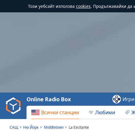
Този уебсайт използва
cookies
. Продължавайки да и
Video
Player
is
loading.
Play
Video
Online Radio Box
Игри
Play
Skip
Всички станции
Любими
Ж
Backward
Skip
Forward
САЩ
Ню Йорк
Middletown
La Excitante
Mute