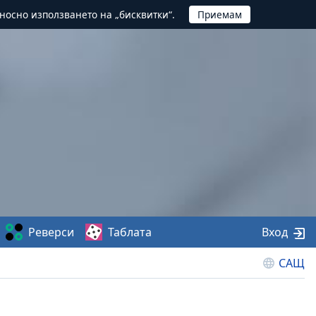
тносно използването на „бисквитки“.
Реверси
Таблата
Вход
САЩ