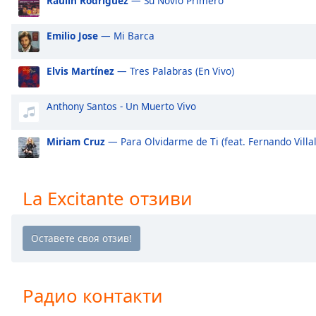
Raulin Rodriguez
— Su Novio Primero
Audio
Track
Emilio Jose
— Mi Barca
Picture-
in-
Picture
Elvis Martínez
— Tres Palabras (En Vivo)
Fullscreen
This
Anthony Santos - Un Muerto Vivo
is
a
Miriam Cruz
— Para Olvidarme de Ti (feat. Fernando Villa
modal
window.
Beginning
La Excitante отзиви
of
dialog
window.
Escape
will
cancel
Радио контакти
and
close