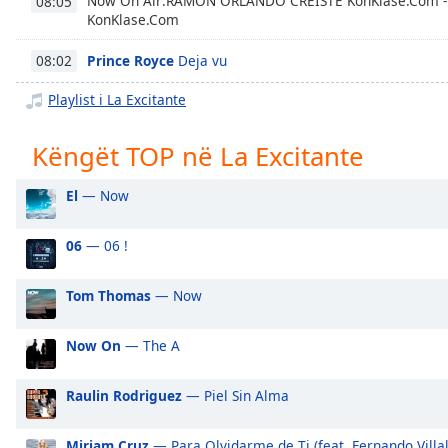
Now On Air:RAMON ORLANDO CREISTE KonKlase.Com 
08:05
Chapters
KonKlase.Com
Chapters
Prince Royce
Deja vu
08:02
Descriptions
Playlist i La Excitante
descriptions
off
,
Këngët TOP në La Excitante
selected
El
— Now
Subtitles
subtitles
06
— 06 !
settings
,
opens
Tom Thomas
— Now
subtitles
settings
Now On
— The A
dialog
subtitles
off
,
Raulin Rodriguez
— Piel Sin Alma
selected
Miriam Cruz
— Para Olvidarme de Ti (feat. Fernando Villa