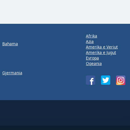
Afrika
Azia
Bahama
Amerika e Veriut
Amerika e Jugut
Evropa
Oqeania
Gjermania