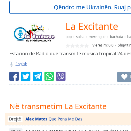
Current
Qëndro me Ukrainën. Ruaj p
Time
0:00
/
Duration
-:-
La Excitante
Loaded
:
0.00%
pop
salsa
merengue
bachata
ba
0:00
Vlerësim:
0.0
Shqyrti
Stream
Type
Estacion de Radio que transmite musica tropical 24 d
LIVE
Seek to
English
live,
currently
behind
live
LIVE
Remaining
Time
-
-:-
Në transmetim La Excitante
1x
Playback
Alex Matos
Que Pena Me Das
Drejtë
Rate