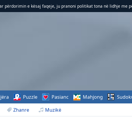
r përdorimin e kësaj faqeje, ju pranoni politikat tona në lidhje me 
jëra
Puzzle
Pasianc
Mahjong
Sudok
Zhanre
Muzikë