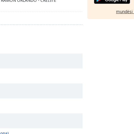
- RAMON ORLANDO - CREISTE
mundësi 
lona)