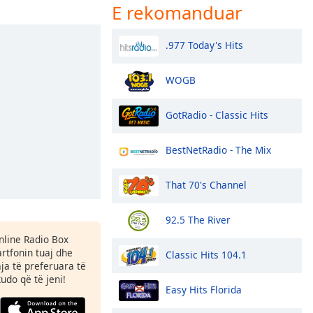
E rekomanduar
.977 Today's Hits
WOGB
GotRadio - Classic Hits
BestNetRadio - The Mix
That 70's Channel
92.5 The River
Online Radio Box
tfonin tuaj dhe
Classic Hits 104.1
aja të preferuara të
kudo që të jeni!
Easy Hits Florida