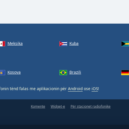
Meksika
Kuba
Kosova
Brazili
onin tënd falas me aplikacionin për
Android
ose
iOS
!
Komente
Widget-e
Për stacionet radiofonike