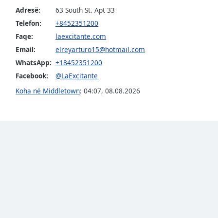
the
Adresë:
63 South St. Apt 33
window.
Telefon:
+8452351200
Faqe:
laexcitante.com
Text
Email:
elreyarturo15@hotmail.com
Color
WhatsApp:
+18452351200
Facebook:
@LaExcitante
Opacity
Koha në Middletown
:
04:07
,
08.08.2026
Text
Background
Color
Opacity
Caption
Area
Background