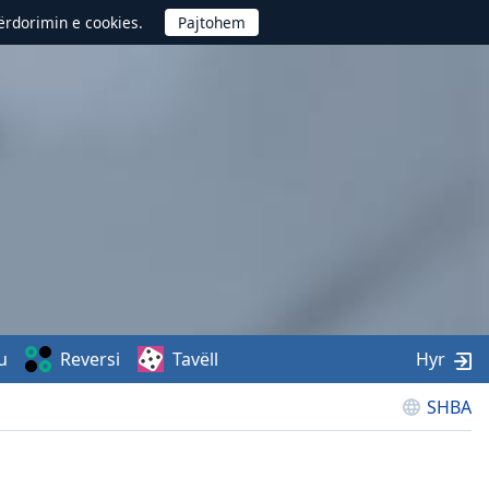
përdorimin e cookies.
u
Reversi
Tavëll
Hyr
SHBA