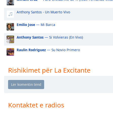
Audio
Track
Anthony Santos - Un Muerto Vivo
Picture-
in-
Picture
Emilio Jose
— Mi Barca
Fullscreen
This
Anthony Santos
— Si Volvieras (En Vivo)
is
a
Raulin Rodriguez
— Su Novio Primero
modal
window.
Rishikimet për La Excitante
Beginning
of
dialog
window.
Escape
will
cancel
Kontaktet e radios
and
close