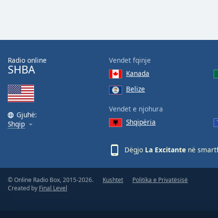
Color
Opacity
Font
Radio online
Vendet fqinje
SHBA
Size
Kanada
Belize
Text
Edge
Vendet e njohura
Gjuhë:
Style
Shqipëria
Shqip
Font
Dëgjo
La Excitante
në smartf
Family
© Online Radio Box, 2015-2026.
Kushtet
Politika e Privatësisë
Reset
Created by
Final Level
Done
Close
Modal