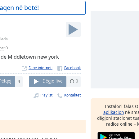
aqen në botë!
lada
me
:
0
esde Middletown new york
Faqe interneti
Pëlqej
4
Dëgjo live
0
Playlist
Kontaktet
Instaloni falas 
aplikacion
në smar
dëgjoni stacionet tu
radios online – 