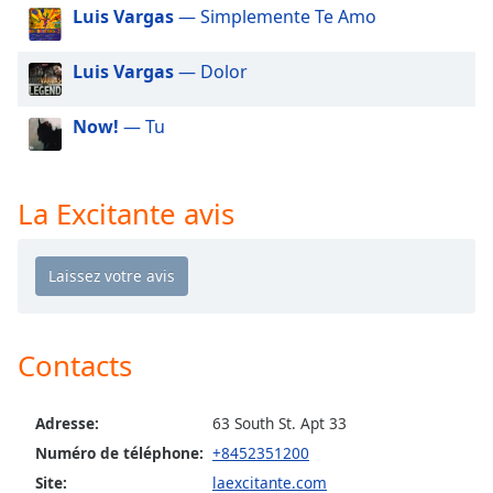
dialog
Luis Vargas
— Simplemente Te Amo
window.
Escape
Luis Vargas
— Dolor
will
cancel
Now!
— Tu
and
close
the
La Excitante avis
window.
Text
Color
Opacity
Contacts
Text
Adresse:
63 South St. Apt 33
Background
Numéro de téléphone:
+8452351200
Color
Site:
laexcitante.com