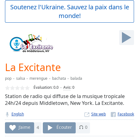
Play
Soutenez l'Ukraine. Sauvez la paix dans le
Video
monde!
Play
Skip
Backward
Skip
Forward
Mute
Current
Time
0:00
La Excitante
/
Duration
-:-
pop
salsa
merengue
bachata
balada
Loaded
:
0.00%
Évaluation:
0.0
Avis
:
0
Stream
Station de radio qui diffuse de la musique tropicale
Type
LIVE
24h/24 depuis Middletown, New York. La Excitante.
Seek to
live,
English
Site web
currently
behind
J’aime
4
Écouter
0
live
LIVE
Remaining