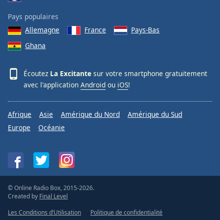
Pays populaires
Allemagne
France
Pays-Bas
Ghana
Écoutez
La Excitante
sur votre smartphone gratuitement
avec l'application
Android
ou
iOS
!
Afrique
Asie
Amérique du Nord
Amérique du Sud
Europe
Océanie
© Online Radio Box, 2015-2026.
Created by
Final Level
Les Conditions d’Utilisation
Politique de confidentialité