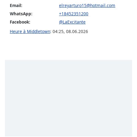
Email:
elreyarturo15@hotmail.com
Opacity
WhatsApp:
+18452351200
Facebook:
@LaExcitante
Caption
Heure à Middletown
:
04:25
,
08.06.2026
Area
Background
Color
Opacity
Font
Size
Text
Edge
Style
Font