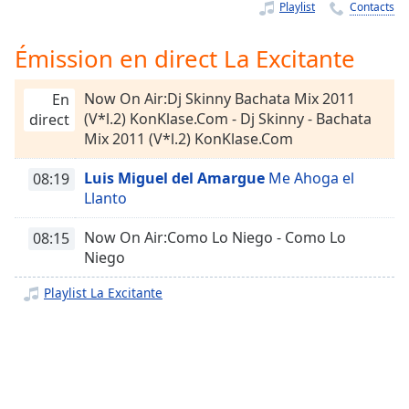
Time
-
Playlist
Contacts
-:-
Émission en direct La Excitante
1x
Playback
Now On Air:Dj Skinny Bachata Mix 2011
En
Rate
(V*l.2) KonKlase.Com - Dj Skinny - Bachata
direct
Mix 2011 (V*l.2) KonKlase.Com
Chapters
Chapters
Luis Miguel del Amargue
Me Ahoga el
08:19
Llanto
Descriptions
Now On Air:Como Lo Niego - Como Lo
08:15
descriptions
Niego
off
,
selected
Playlist La Excitante
Subtitles
subtitles
settings
,
opens