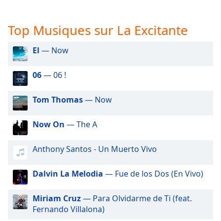
subtitles
settings
dialog
Top Musiques sur La Excitante
subtitles
off
,
El
— Now
selected
06
— 06 !
Audio
Track
Tom Thomas
— Now
Picture-
in-
Picture
Now On
— The A
Fullscreen
This
Anthony Santos - Un Muerto Vivo
is
a
modal
Dalvin La Melodia
— Fue de los Dos (En Vivo)
window.
Miriam Cruz
— Para Olvidarme de Ti (feat.
Beginning
Fernando Villalona)
of