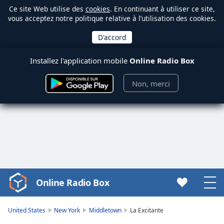
Ce site Web utilise des
cookies
. En continuant à utiliser ce site,
vous acceptez notre politique relative à l’utilisation des cookies.
Installez l'application mobile
Online Radio Box
Non, merci
Online Radio Box
Video
Player
is
United States
New York
Middletown
La Excitante
loading.