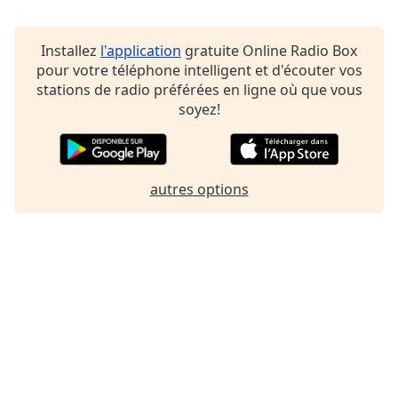
Family
Installez
l'application
gratuite Online Radio Box
pour votre téléphone intelligent et d'écouter vos
Reset
stations de radio préférées en ligne où que vous
Done
soyez!
Close
Modal
Dialog
End
of
autres options
dialog
window.