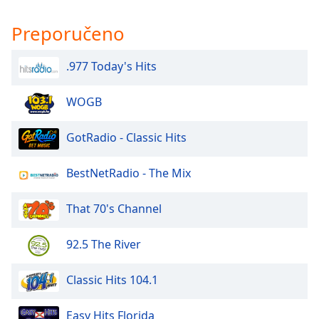
Preporučeno
.977 Today's Hits
WOGB
GotRadio - Classic Hits
BestNetRadio - The Mix
That 70's Channel
92.5 The River
Classic Hits 104.1
Easy Hits Florida