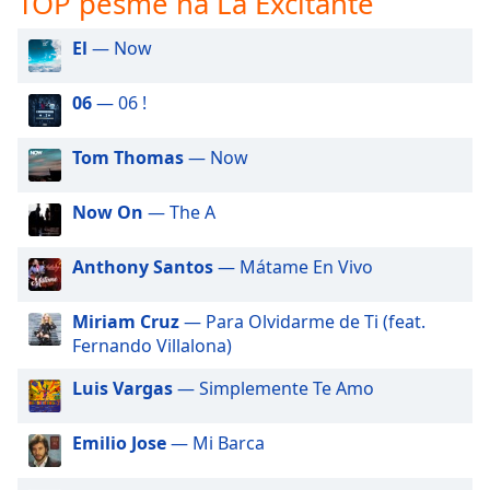
TOP pesme na La Excitante
subtitles
settings
El
— Now
dialog
subtitles
off
,
06
— 06 !
selected
Tom Thomas
— Now
Audio
Track
Now On
— The A
Picture-
in-
Picture
Anthony Santos
— Mátame En Vivo
Fullscreen
This
Miriam Cruz
— Para Olvidarme de Ti (feat.
is
Fernando Villalona)
a
modal
Luis Vargas
— Simplemente Te Amo
window.
Emilio Jose
— Mi Barca
Beginning
of