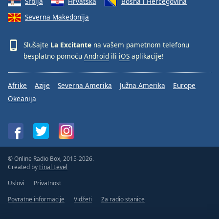
Srbija
Hrvatska
Bosna i Hercegovina
Severna Makedonija
Slušajte
La Excitante
na vašem pametnom telefonu
besplatno pomoću
Android
ili
iOS
aplikacije!
Afrike
Azije
Severna Amerika
Južna Amerika
Europe
Okeanija
© Online Radio Box, 2015-2026.
Created by
Final Level
Uslovi
Privatnost
Povratne informacije
Vidžeti
Za radio stanice