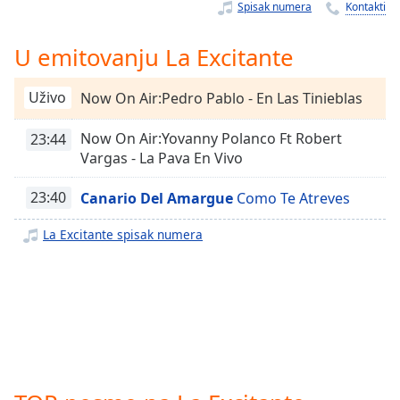
Time
-
Spisak numera
Kontakti
-:-
U emitovanju La Excitante
1x
Playback
Uživo
Now On Air:Pedro Pablo - En Las Tinieblas
Rate
Chapters
Now On Air:Yovanny Polanco Ft Robert
23:44
Vargas - La Pava En Vivo
Chapters
23:40
Canario Del Amargue
Como Te Atreves
Descriptions
La Excitante spisak numera
descriptions
off
,
selected
Subtitles
subtitles
settings
,
opens