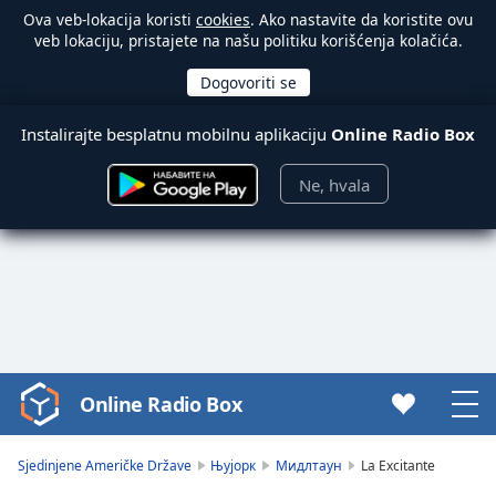
Ova veb-lokacija koristi
cookies
. Ako nastavite da koristite ovu
veb lokaciju, pristajete na našu politiku korišćenja kolačića.
Instalirajte besplatnu mobilnu aplikaciju
Online Radio Box
Ne, hvala
Online Radio Box
Video
Player
is
Sjedinjene Američke Države
Њујорк
Мидлтаун
La Excitante
loading.