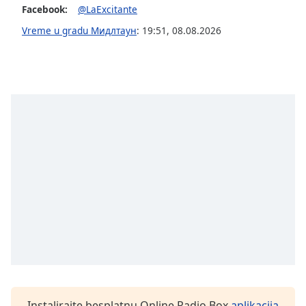
Facebook:
@LaExcitante
Opacity
Vreme u gradu Мидлтаун
:
19:51
,
08.08.2026
Caption
Area
Background
Color
Opacity
Font
Size
Text
Edge
Style
Instalirajte besplatnu Online Radio Box
aplikacija
Font