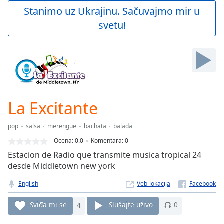
Play
Stanimo uz Ukrajinu. Sačuvajmo mir u
Video
svetu!
Play
Skip
Backward
Skip
Forward
Mute
Current
Time
0:00
La Excitante
/
Duration
-:-
pop
salsa
merengue
bachata
balada
Loaded
:
0.00%
Ocena:
0.0
Komentara
:
0
Stream
Estacion de Radio que transmite musica tropical 24
Type
LIVE
desde Middletown new york
Seek to
live,
English
Veb-lokacija
currently
behind
Sviđa mi se
4
Slušajte uživo
0
live
LIVE
Remaining