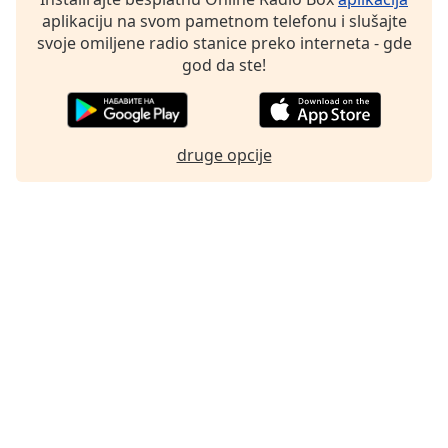
aplikaciju na svom pametnom telefonu i slušajte
Family
svoje omiljene radio stanice preko interneta - gde
god da ste!
Reset
Done
Close
Modal
druge opcije
Dialog
End
of
dialog
window.