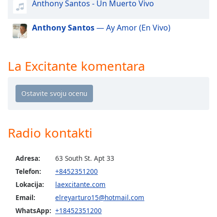
Anthony Santos - Un Muerto Vivo
dialog
window.
Escape
Anthony Santos
— Ay Amor (En Vivo)
will
cancel
and
La Excitante komentara
close
the
window.
Text
Color
Radio kontakti
Opacity
Adresa:
63 South St. Apt 33
Telefon:
+8452351200
Text
Lokacija:
laexcitante.com
Background
Email:
elreyarturo15@hotmail.com
Color
WhatsApp:
+18452351200