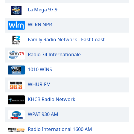
Font
La Mega 97.9
Family
WLRN NPR
Reset
Done
Family Radio Network - East Coast
Close
Modal
Dialog
Radio 74 Internationale
End
of
1010 WINS
dialog
window.
WHUR-FM
KHCB Radio Network
WPAT 930 AM
Radio International 1600 AM