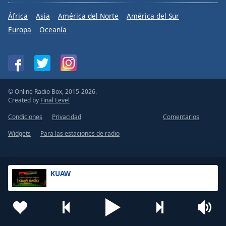
África
Asia
América del Norte
América del Sur
Europa
Oceanía
© Online Radio Box, 2015-2026.
Created by
Final Level
Condiciones
Privacidad
Comentarios
Widgets
Para las estaciones de radio
KUAW