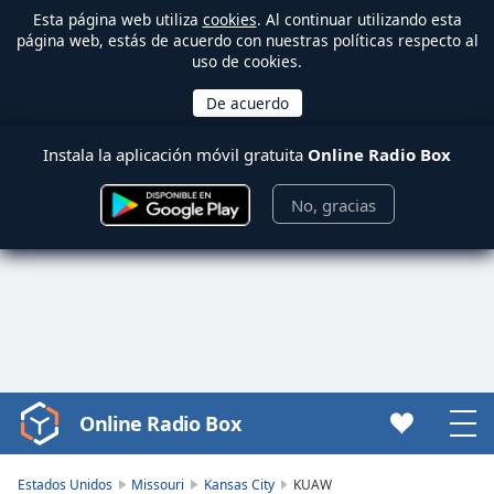
Esta página web utiliza
cookies
. Al continuar utilizando esta
página web, estás de acuerdo con nuestras políticas respecto al
uso de cookies.
Instala la aplicación móvil gratuita
Online Radio Box
No, gracias
Online Radio Box
Video
Player
is
Estados Unidos
Missouri
Kansas City
KUAW