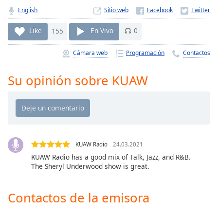
Remaining
English
Sitio web
Time
-
-:-
Like
155
En Vivo
0
1x
Cámara web
Programación
Contactos
Playback
Rate
Su opinión sobre KUAW
Chapters
Chapters
Descriptions
descriptions
KUAW Radio
24.03.2021
off
,
KUAW Radio has a good mix of Talk, Jazz, and R&B.
selected
The Sheryl Underwood show is great.
Subtitles
Contactos de la emisora
subtitles
settings
,