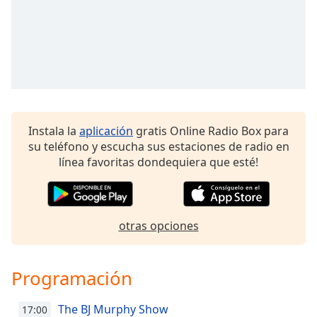
of
dialog
window.
Escape
will
cancel
and
close
the
Instala la
aplicación
gratis Online Radio Box para
window.
su teléfono y escucha sus estaciones de radio en
línea favoritas dondequiera que esté!
Text
Color
otras opciones
Opacity
Programación
Text
Background
Color
The BJ Murphy Show
17:00