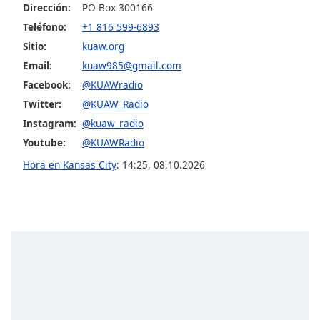
opens
Dirección:
PO Box 300166
subtitles
Teléfono:
+1 816 599-6893
settings
Sitio:
kuaw.org
dialog
subtitles
Email:
kuaw985@gmail.com
off
,
Facebook:
@KUAWradio
selected
Twitter:
@KUAW_Radio
Instagram:
@kuaw_radio
Audio
Track
Youtube:
@KUAWRadio
Picture-
Hora en Kansas City
:
14:25
,
08.10.2026
in-
Picture
Fullscreen
This
is
a
modal
window.
Beginning