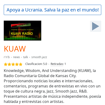
loading.
Play
Apoya a Ucrania. Salva la paz en el mundo!
Video
Play
Skip
Backward
Skip
Forward
Mute
Current
KUAW
Time
0:00
/
r'n'b
news
talk
smooth jazz
Duration
-:-
Clasificacion:
5.0
Retiradas
:
1
Loaded
:
Knowledge, Wisdom, And Understanding (KUAW), la
0.00%
Radio Comunitaria Global de Kansas City.
Stream
Proporcionando noticias locales e internacionales,
Type
LIVE
comentarios, programas de entrevistas en vivo con un
Seek to
live,
toque de cultura negra, Jazz, Smooth Jazz, R&B.
currently
Presentamos artistas de música independiente, poesía
behind
live
hablada y entrevistas con artistas.
LIVE