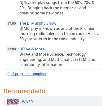
DJ Scatter play songs from the 60's, 70s, &
80s. Bringing back the memories and
Opacity
creating some new ones.
The BJ Murphy Show
17:00
Caption
BJ Murphy is known as one of the Premier
Area
morning radio talents in Urban radio. He is a
Background
30 year veteran in the radio industry.
Color
BFTAA & More
22:00
Opacity
BFTAA and More Science, Technology,
Engineering, and Mathematics (STEM) and
community information.
Font
Size
El programa completa
Text
Recomendado
Edge
Style
WNSR