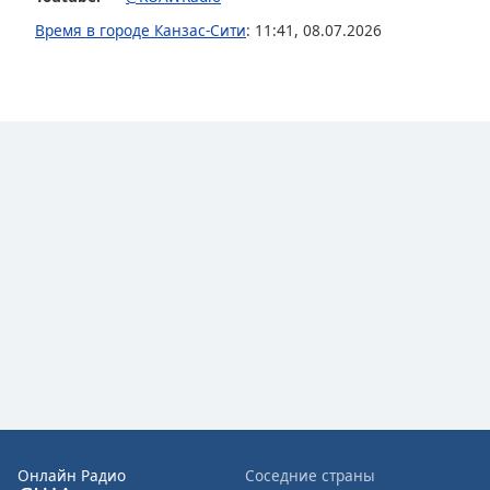
Audio
Track
Время в городе Канзас-Сити
:
11:41
,
08.07.2026
Picture-
in-
Picture
Fullscreen
This
is
a
modal
window.
Beginning
of
dialog
window.
Escape
will
cancel
and
Онлайн Радио
Соседние страны
close