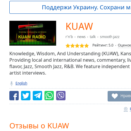
Current
Поддержи Украину. Сохрани м
Time
0:00
/
Duration
-:-
KUAW
Loaded
:
0.00%
r'n'b
news
talk
smooth jazz
0:00
Рейтинг:
5.0
Оценок
Stream
Type
Knowledge, Wisdom, And Understanding (KUAW), Kansa
LIVE
Providing local and international news, commentary, liv
Seek to
live,
flavor, Jazz, Smooth Jazz, R&B. We feature independent
currently
artist interviews.
behind
live
LIVE
English
Remaining
Time
-
Нрав
-:-
1x
Playback
Rate
Отзывы о KUAW