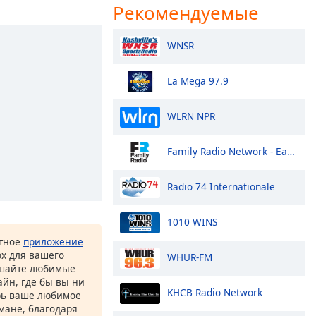
Рекомендуемые
WNSR
La Mega 97.9
WLRN NPR
Family Radio Network - East Coast
Radio 74 Internationale
1010 WINS
атное
приложение
ox для вашего
WHUR-FM
ушайте любимые
йн, где бы вы ни
KHCB Radio Network
рь ваше любимое
рмане, благодаря