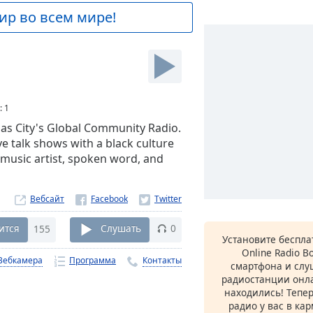
ир во всем мире!
:
1
s City's Global Community Radio.
e talk shows with a black culture
 music artist, spoken word, and
Вебсайт
ится
155
Слушать
0
Установите беспл
Online Radio B
Вебкамера
Программа
Контакты
смартфона и сл
радиостанции онла
находились! Тепе
радио у вас в ка