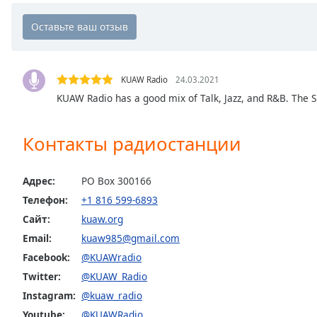
Chapters
Chapters
Descriptions
KUAW Radio
24.03.2021
descriptions
KUAW Radio has a good mix of Talk, Jazz, and R&B. The 
off
,
selected
Контакты радиостанции
Subtitles
subtitles
Адрес:
PO Box 300166
settings
,
Телефон:
+1 816 599-6893
opens
subtitles
Сайт:
kuaw.org
settings
Email:
kuaw985@gmail.com
dialog
Facebook:
@KUAWradio
subtitles
Twitter:
@KUAW_Radio
off
,
selected
Instagram:
@kuaw_radio
Youtube:
@KUAWRadio