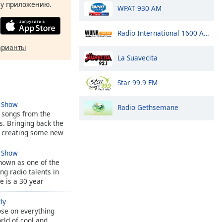
у приложению.
WPAT 930 AM
Radio International 1600 AM
арианты
La Suavecita
Star 99.9 FM
 Show
Radio Gethsemane
y songs from the
s. Bringing back the
 creating some new
 Show
nown as one of the
g radio talents in
e is a 30 year
radio industry.
ly
ose on everything
rld of cool and