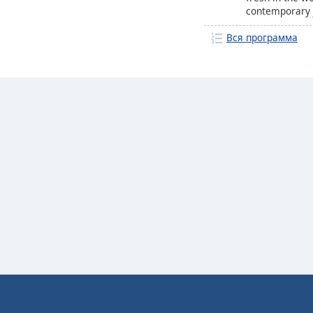
contemporary j
dash of the ret
Вся программа