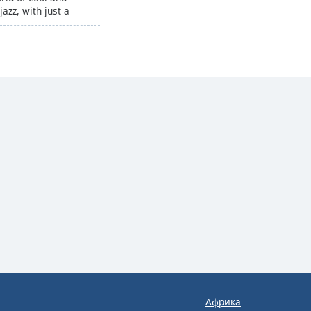
azz, with just a
ro.
Африка