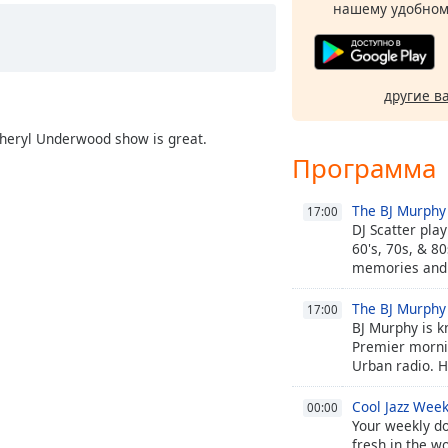
нашему удобном
другие в
Sheryl Underwood show is great.
Программа
The BJ Murphy
17:00
DJ Scatter pla
60's, 70s, & 80
memories and
ones.
The BJ Murphy
17:00
BJ Murphy is k
Premier mornin
Urban radio. H
veteran in the 
Cool Jazz Week
00:00
Your weekly d
fresh in the wo