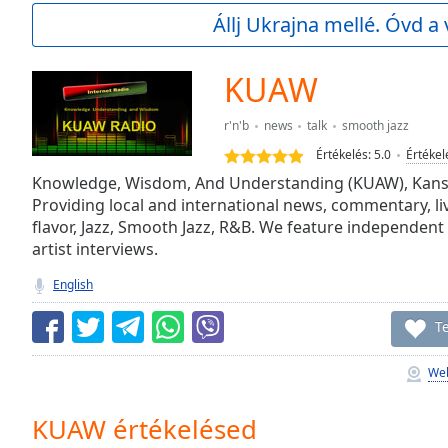
Current
Állj Ukrajna mellé. Óvd a 
Time
0:00
/
Duration
-:-
KUAW
Loaded
:
0.00%
r'n'b
news
talk
smooth jazz
0:00
Értékelés:
5.0
Értékel
Stream
Type
Knowledge, Wisdom, And Understanding (KUAW), Kansa
LIVE
Providing local and international news, commentary, liv
Seek to
live,
flavor, Jazz, Smooth Jazz, R&B. We feature independent
currently
artist interviews.
behind
live
LIVE
English
Remaining
Time
-
Te
-:-
We
1x
Playback
Rate
KUAW értékelésed