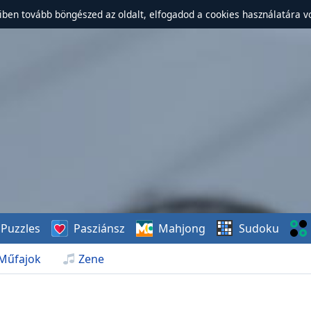
ben tovább böngészed az oldalt, elfogadod a cookies használatára v
Puzzles
Pasziánsz
Mahjong
Sudoku
Műfajok
Zene