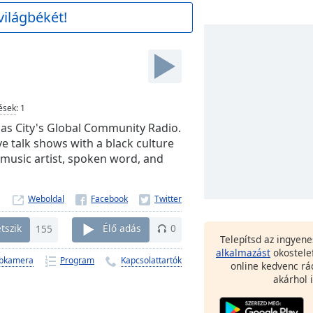
világbékét!
ések
:
1
s City's Global Community Radio.
e talk shows with a black culture
 music artist, spoken word, and
Weboldal
tszik
155
Élő adás
0
Telepítsd az ingyen
alkalmazást
okostele
bkamera
Program
Kapcsolattartók
online kedvenc rá
akárhol i