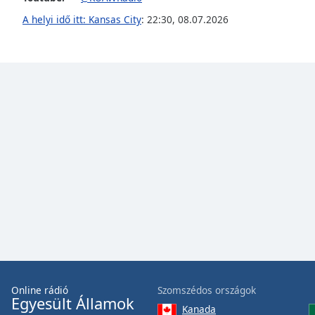
Audio
Track
A helyi idő itt: Kansas City
:
22:30
,
08.07.2026
Picture-
in-
Picture
Fullscreen
This
is
a
modal
window.
Beginning
of
dialog
window.
Escape
will
cancel
Online rádió
Szomszédos országok
and
Egyesült Államok
Kanada
close