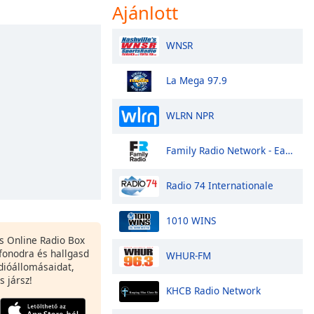
Ajánlott
WNSR
La Mega 97.9
WLRN NPR
Family Radio Network - East Coast
Radio 74 Internationale
1010 WINS
es Online Radio Box
fonodra és hallgasd
WHUR-FM
dióállomásaidat,
s jársz!
KHCB Radio Network