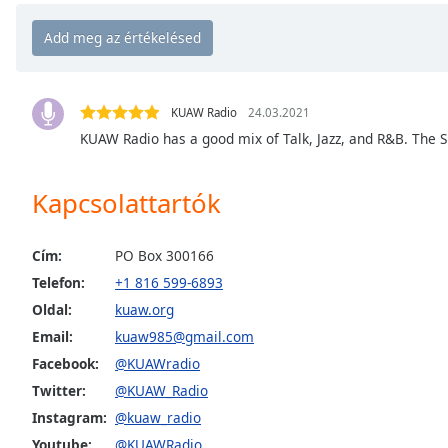
Chapters
Chapters
Descriptions
KUAW Radio
24.03.2021
descriptions
KUAW Radio has a good mix of Talk, Jazz, and R&B. The 
off
,
selected
Kapcsolattartók
Subtitles
subtitles
Cím:
PO Box 300166
settings
,
Telefon:
+1 816 599-6893
opens
subtitles
Oldal:
kuaw.org
settings
Email:
kuaw985@gmail.com
dialog
Facebook:
@KUAWradio
subtitles
Twitter:
@KUAW_Radio
off
,
selected
Instagram:
@kuaw_radio
Youtube:
@KUAWRadio