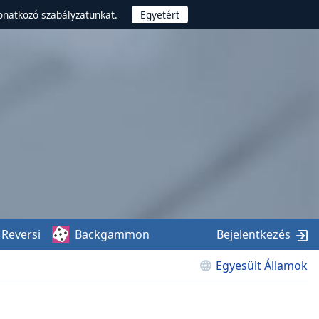
onatkozó szabályzatunkat.
Reversi
Backgammon
Bejelentkezés
Egyesült Államok