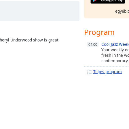
egyéb 
Program
Sheryl Underwood show is great.
Cool Jazz Week
04:00
Your weekly d
fresh in the wo
contemporary j
dash of the ret
Teljes program