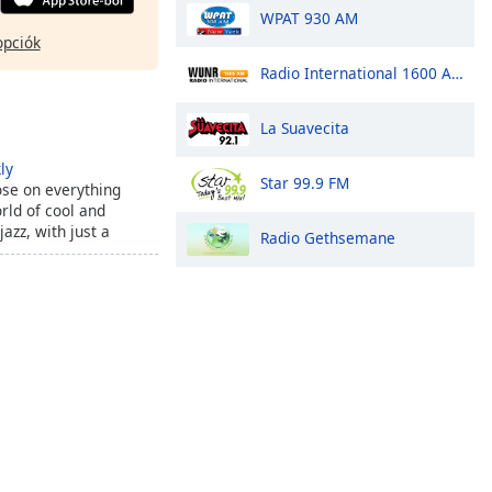
WPAT 930 AM
opciók
Radio International 1600 AM
La Suavecita
ly
Star 99.9 FM
ose on everything
rld of cool and
azz, with just a
Radio Gethsemane
ro.