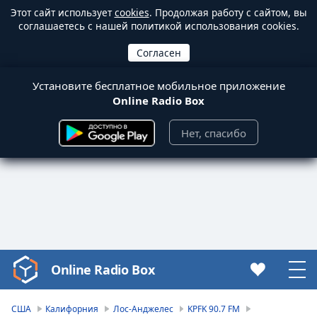
Этот сайт использует
cookies
. Продолжая работу с сайтом, вы
соглашаетесь с нашей политикой использования cookies.
Установите бесплатное мобильное приложение
Online Radio Box
Нет, спасибо
Online Radio Box
Video
Player
is
США
Калифорния
Лос-Анджелес
KPFK 90.7 FM