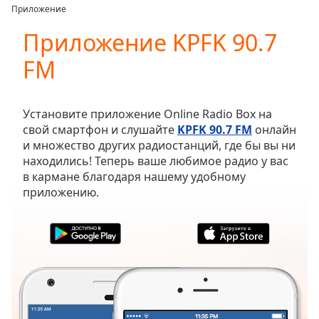
loading.
Приложение
Play
Video
Приложение KPFK 90.7
Play
FM
Skip
Backward
Skip
Forward
Установите приложение Online Radio Box на
Mute
свой смартфон и слушайте
KPFK 90.7 FM
онлайн
Current
и множество других радиостанций, где бы вы ни
Time
0:00
находились! Теперь ваше любимое радио у вас
/
в кармане благодаря нашему удобному
Duration
-:-
приложению.
Loaded
:
0.00%
Stream
Type
LIVE
Seek to
live,
currently
behind
live
LIVE