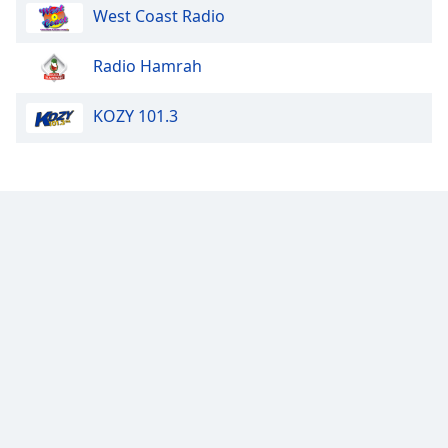
West Coast Radio
Opacity
Radio Hamrah
Caption
KOZY 101.3
Area
Background
Color
Opacity
Font
Size
Text
Edge
Style