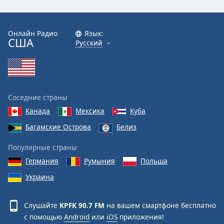
Font
Family
Онлайн Радио
Язык:
США
Русский
Reset
Done
Close
Modal
Dialog
End
Соседние страны
of
Канада
Мексика
Куба
dialog
Багамские Острова
Белиз
window.
Популярные страны
Германия
Румыния
Польша
Украина
Слушайте
KPFK 90.7 FM
на вашем смартфоне бесплатно
с помощью
Android
или
iOS
приложения!