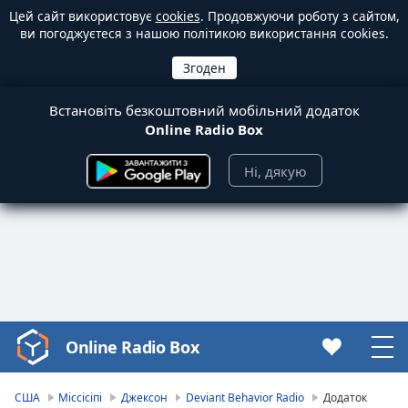
Цей сайт використовує
cookies
. Продовжуючи роботу з сайтом,
ви погоджуєтеся з нашою політикою використання cookies.
Встановіть безкоштовний мобільний додаток
Online Radio Box
Ні, дякую
Online Radio Box
Video
Player
is
США
Міссісіпі
Джексон
Deviant Behavior Radio
Додаток