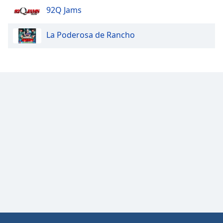
92Q Jams
Opacity
La Poderosa de Rancho
Caption
Area
Background
Color
Opacity
Font
Size
Text
Edge
Style