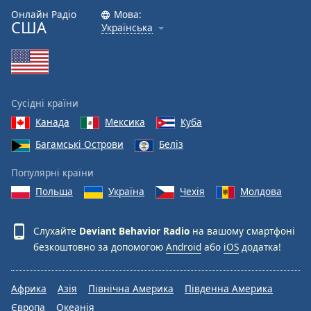
Font
Онлайн Радіо
Мова:
США
Family
Українська
Reset
Done
Close
Сусідні країни
Modal
Dialog
Канада
Мексика
Куба
End
Багамські Острови
Беліз
of
dialog
Популярні країни
window.
Польща
Україна
Чехія
Молдова
Слухайте
Deviant Behavior Radio
на вашому смартфоні
безкоштовно за допомогою
Android
або
iOS
додатка!
Африка
Азія
Північна Америка
Південна Америка
Європа
Океанія