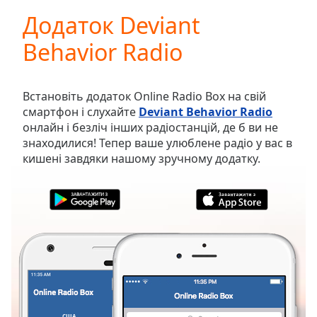
loading.
Додаток Deviant
Play
Video
Behavior Radio
Play
Skip
Backward
Skip
Встановіть додаток Online Radio Box на свій
Forward
смартфон і слухайте
Deviant Behavior Radio
Mute
онлайн і безліч інших радіостанцій, де б ви не
Current
знаходилися! Тепер ваше улюблене радіо у вас в
Time
0:00
кишені завдяки нашому зручному додатку.
/
Duration
-:-
Loaded
:
0.00%
Stream
Type
LIVE
Seek to
live,
currently
behind
live
LIVE
США
ОБРАНЕ