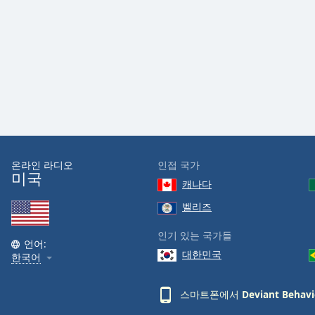
Audio
Track
Picture-
in-
Picture
Fullscreen
This
is
a
modal
window.
온라인 라디오
인접 국가
미국
캐나다
Beginning
of
벨리즈
dialog
인기 있는 국가들
window.
언어:
Escape
대한민국
한국어
will
cancel
스마트폰에서
Deviant Behavi
and
close