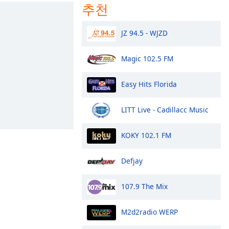
추천
JZ 94.5 - WJZD
Magic 102.5 FM
Easy Hits Florida
LITT Live - Cadillacc Music
KOKY 102.1 FM
Defjay
107.9 The Mix
M2d2radio WERP