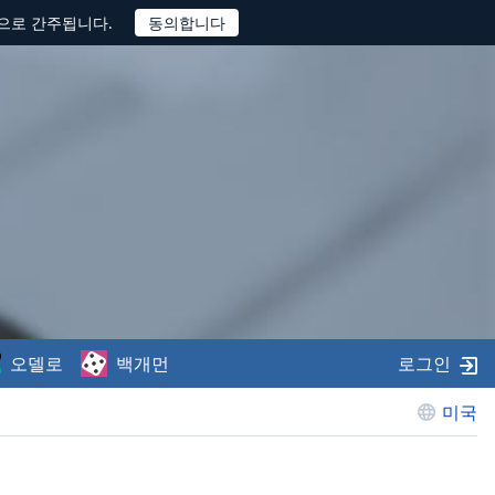
것으로 간주됩니다.
오델로
백개먼
로그인
미국