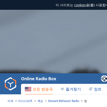
이 사이트는
cookies
을(를) 사용
Video
Player
is
loading.
Play
Video
Online Radio Box
Play
Skip
모든 방송국
즐겨찾기
장르
Backward
Skip
Forward
미국
미시시피주
잭슨
Deviant Behavior Radio
앱
Mute