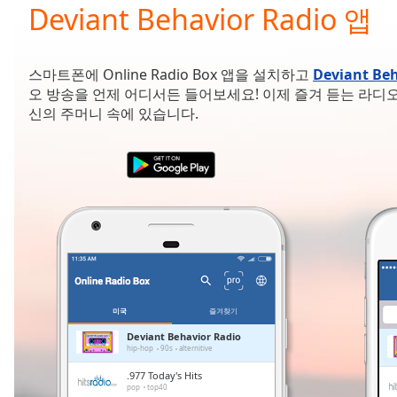
Current
Deviant Behavior Radio 앱
Time
0:00
/
Duration
-:-
스마트폰에 Online Radio Box 앱을 설치하고
Deviant Beh
Loaded
:
오 방송을 언제 어디서든 들어보세요! 이제 즐겨 듣는 라디오
0.00%
신의 주머니 속에 있습니다.
0:00
Stream
Type
LIVE
Seek to
live,
currently
behind
live
LIVE
Remaining
Time
-
-:-
미국
즐겨찾기
1x
Deviant Behavior Radio
hip-hop
90s
alternitive
Playback
Rate
.977 Today's Hits
pop
top40