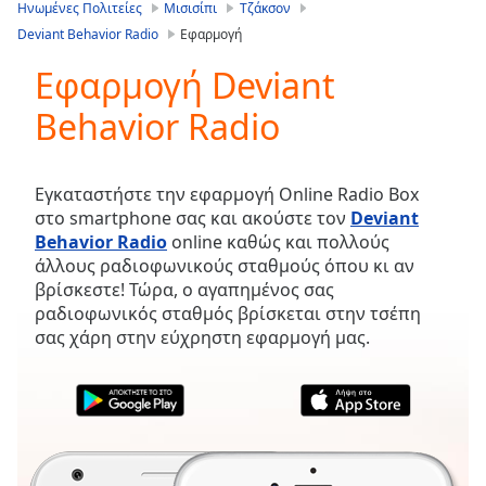
is
Ηνωμένες Πολιτείες
Μισισίπι
Τζάκσον
loading.
Deviant Behavior Radio
Εφαρμογή
Play
Video
Εφαρμογή Deviant
Play
Behavior Radio
Skip
Backward
Skip
Forward
Εγκαταστήστε την εφαρμογή Online Radio Box
Mute
στο smartphone σας και ακούστε τον
Deviant
Current
Behavior Radio
online καθώς και πολλούς
Time
0:00
άλλους ραδιοφωνικούς σταθμούς όπου κι αν
/
βρίσκεστε! Τώρα, ο αγαπημένος σας
Duration
-:-
ραδιοφωνικός σταθμός βρίσκεται στην τσέπη
Loaded
:
σας χάρη στην εύχρηστη εφαρμογή μας.
0.00%
Stream
Type
LIVE
Seek to
live,
currently
behind
live
LIVE