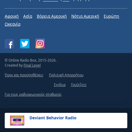
Αφρική
Ασία
Βόρεια Αμερική
Νότια Αμερική
Ευρώπη
Ωκεανία
© Online Radio Box, 2015-2026.
Created by
Final Level
Όροι και προϋποθέσεις
Πολιτική Απορρήτου
Σχόλια
Γουίτζετς
Για τους ραδιοφωνικούς σταθμούς
Deviant Behavior Radio