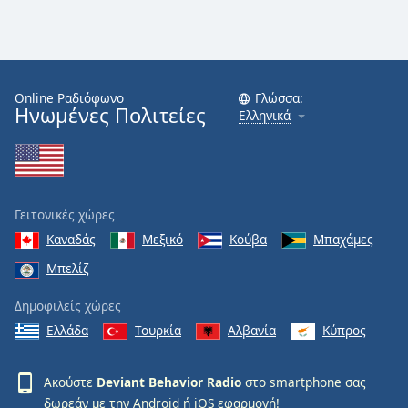
Font
Family
Online Ραδιόφωνο
Γλώσσα:
Reset
Ηνωμένες Πολιτείες
Ελληνικά
Done
Close
Modal
Dialog
End
of
Γειτονικές χώρες
dialog
Καναδάς
Μεξικό
Κούβα
Μπαχάμες
window.
Μπελίζ
Δημοφιλείς χώρες
Ελλάδα
Τουρκία
Αλβανία
Κύπρος
Ακούστε
Deviant Behavior Radio
στο smartphone σας
δωρεάν με την
Android
ή
iOS
εφαρμογή!