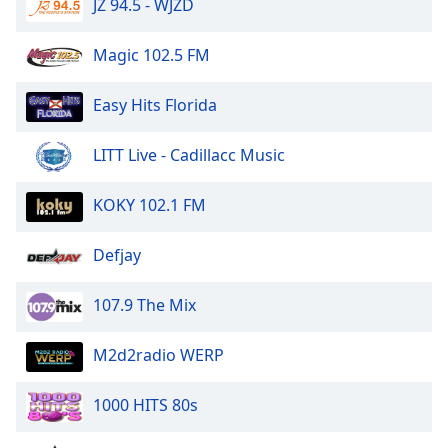
Beginning
JZ 94.5 - WJZD
of
dialog
Magic 102.5 FM
window.
Escape
Easy Hits Florida
will
cancel
LITT Live - Cadillacc Music
and
close
the
KOKY 102.1 FM
window.
Defjay
Text
Color
107.9 The Mix
Opacity
M2d2radio WERP
1000 HITS 80s
Text
Background