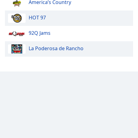
Color
America’s Country
HOT 97
Opacity
92Q Jams
Caption
Area
La Poderosa de Rancho
Background
Color
Opacity
Font
Size
Text
Edge
Style