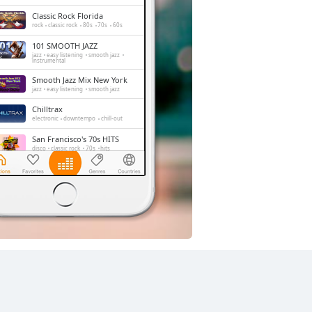
Classic Rock Florida
rock
classic rock
80s
70s
60s
101 SMOOTH JAZZ
jazz
easy listening
smooth jazz
instrumental
Smooth Jazz Mix New York
jazz
easy listening
smooth jazz
Chilltrax
electronic
downtempo
chill-out
San Francisco's 70s HITS
disco
classic rock
70s
hits
Absolute Chillout
lounge
downtempo
easy listening
chill-out
Side Street Radio
dance
electronic
trance
house
progressive house
club