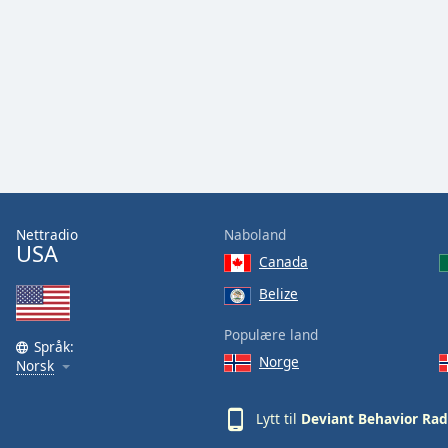
Audio
Track
Picture-
in-
Picture
Fullscreen
This
is
a
modal
window.
Nettradio
Naboland
USA
Canada
Beginning
of
Belize
dialog
Populære land
window.
Språk:
Escape
Norge
Norsk
will
cancel
Lytt til
Deviant Behavior Rad
and
close