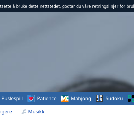
rtsette å bruke dette nettstedet, godtar du våre retningslinjer for br
Puslespill
Patience
Mahjong
Sudoku
ngere
Musikk