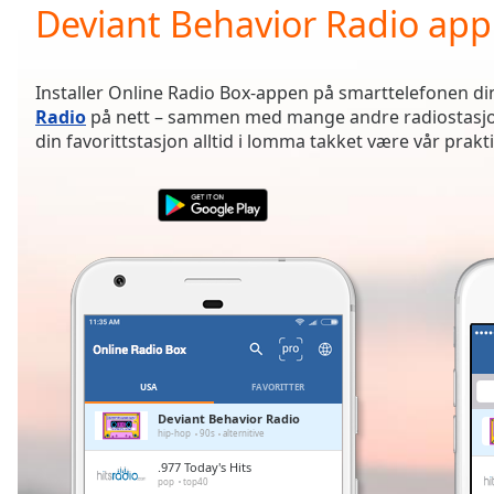
Current
Deviant Behavior Radio app
Time
0:00
/
Duration
-:-
Installer Online Radio Box-appen på smarttelefonen din 
Loaded
:
Radio
på nett – sammen med mange andre radiostasjon
0.00%
din favorittstasjon alltid i lomma takket være vår prakt
0:00
Stream
Type
LIVE
Seek to
live,
currently
behind
live
LIVE
Remaining
Time
-
-:-
USA
FAVORITTER
1x
Deviant Behavior Radio
hip-hop
90s
alternitive
Playback
Rate
.977 Today's Hits
pop
top40