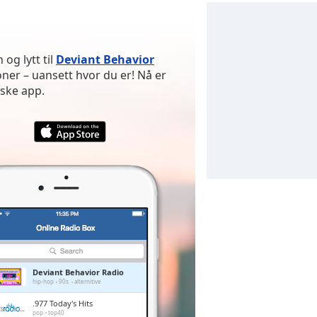
og lytt til
Deviant Behavior
er – uansett hvor du er! Nå er
iske app.
Deviant Behavior Radio
hip-hop
90s
alternitive
.977 Today's Hits
pop
top40