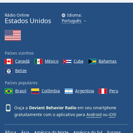
Family
Rádio Online
Idioma:
Estados Unidos
Português
Reset
Done
Close
Modal
Dialog
End
Países vizinhos
of
Canadá
México
Cuba
Bahamas
dialog
Belize
window.
Países populares
Brasil
Colômbia
Argentina
Peru
Ouça a
Deviant Behavior Radio
em seu smartphone
gratuitamente com o aplicativo para
Android
ou
iOS
!
África
Ásia
América do Norte
América do Sul
Europa