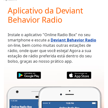
Play
Video
Aplicativo da Deviant
Play
Behavior Radio
Skip
Backward
Skip
Forward
Instale o aplicativo "Online Radio Box" no seu
Mute
smartphone e escute a
Deviant Behavior Radio
Current
on-line, bem como muitas outras estações de
Time
0:00
rádio, onde quer que você esteja! Agora a sua
/
estação de rádio preferida está dentro do seu
Duration
-:-
bolso, graças ao nosso prático app.
Loaded
:
0.00%
Stream
Type
LIVE
Seek to
live,
currently
behind
live
LIVE
Remaining