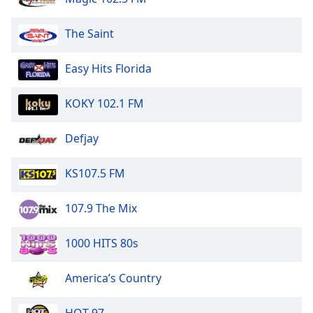
dialog
window.
The Saint
Escape
will
Easy Hits Florida
cancel
and
close
KOKY 102.1 FM
the
window.
Defjay
Text
KS107.5 FM
Color
107.9 The Mix
Opacity
1000 HITS 80s
Text
Background
America’s Country
Color