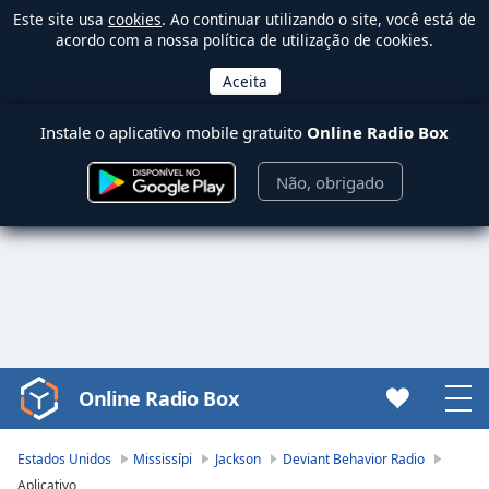
Este site usa
cookies
. Ao continuar utilizando o site, você está de
acordo com a nossa política de utilização de cookies.
Instale o aplicativo mobile gratuito
Online Radio Box
Não, obrigado
Online Radio Box
Video
Player
is
Estados Unidos
Mississípi
Jackson
Deviant Behavior Radio
loading.
Aplicativo