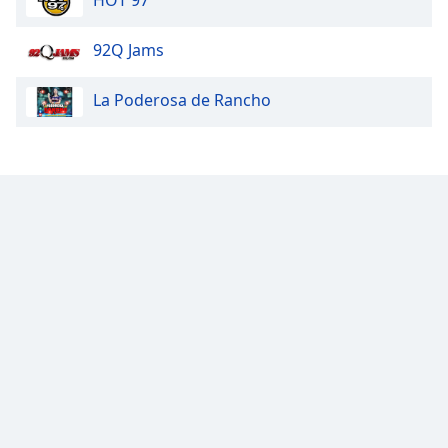
HOT 97
Opacity
92Q Jams
Caption
La Poderosa de Rancho
Area
Background
Color
Opacity
Font
Size
Text
Edge
Style
Font