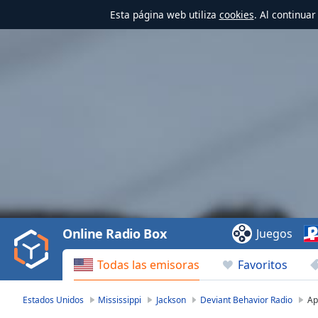
Esta página web utiliza
cookies
. Al continua
Video
Player
is
loading.
Play
Video
Online Radio Box
Juegos
Play
Skip
Todas las emisoras
Favoritos
Backward
Skip
Forward
Estados Unidos
Mississippi
Jackson
Deviant Behavior Radio
Ap
Mute