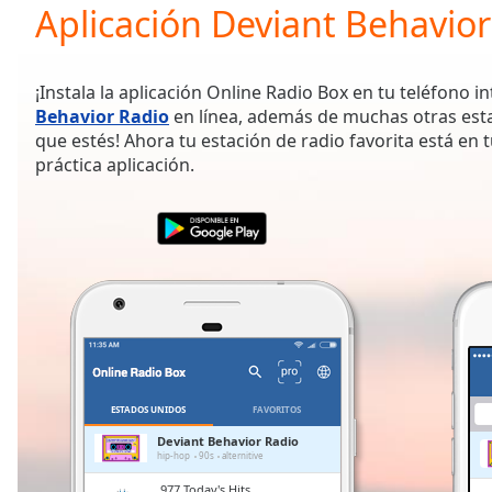
Current
Aplicación Deviant Behavior
Time
0:00
/
Duration
-:-
¡Instala la aplicación Online Radio Box en tu teléfono i
Loaded
:
Behavior Radio
en línea, además de muchas otras est
0.00%
que estés! Ahora tu estación de radio favorita está en t
0:00
práctica aplicación.
Stream
Type
LIVE
Seek to
live,
currently
behind
live
LIVE
Remaining
Time
-
-:-
1x
ESTADOS UNIDOS
FAVORITOS
Playback
Deviant Behavior Radio
Rate
hip-hop
90s
alternitive
.977 Today's Hits