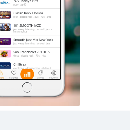
.977 Today's Hits
pop
top40
Classic Rock Florida
rock
classic rock
80s
70s
60s
101 SMOOTH JAZZ
jazz
easy listening
smooth jazz
instrumental
Smooth Jazz Mix New York
jazz
easy listening
smooth jazz
San Francisco's 70s HITS
disco
classic rock
70s
hits
Chilltrax
electronic
downtempo
chill-out
La Mega 97.9
news
reggae
spanish
Side Street Radio
dance
electronic
trance
house
progressive house
club