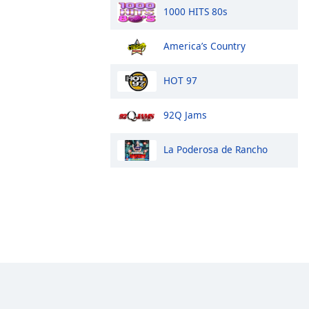
1000 HITS 80s
America’s Country
HOT 97
92Q Jams
La Poderosa de Rancho