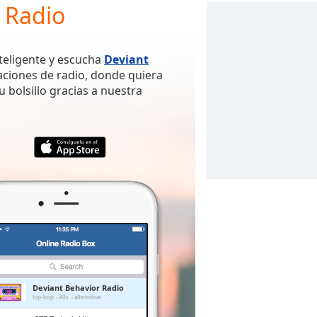
 Radio
nteligente y escucha
Deviant
aciones de radio, donde quiera
u bolsillo gracias a nuestra
Deviant Behavior Radio
hip-hop
90s
alternitive