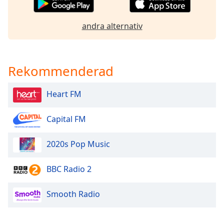
opens
subtitles
settings
andra alternativ
dialog
subtitles
off
,
selected
Rekommenderad
Audio
Heart FM
Track
Picture-
Capital FM
in-
Picture
Fullscreen
2020s Pop Music
This
is
BBC Radio 2
a
modal
window.
Smooth Radio
Beginning