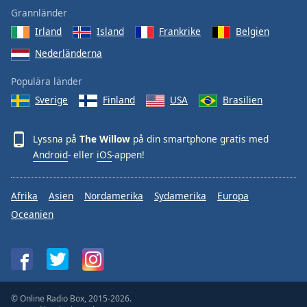
Grannländer
Opacity
Irland
Island
Frankrike
Belgien
Nederländerna
Caption
Populära länder
Area
Background
Sverige
Finland
USA
Brasilien
Color
Lyssna på
The Willow
på din smartphone gratis med
Opacity
Android
- eller
iOS
-appen!
Font
Afrika
Asien
Nordamerika
Sydamerika
Europa
Size
Oceanien
Text
Edge
Style
© Online Radio Box, 2015-2026.