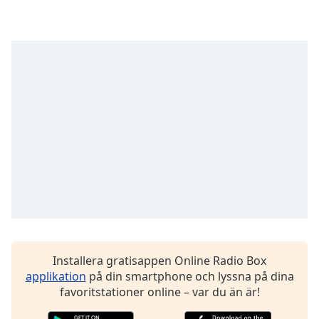
Remaining
Time
-
-:-
1x
Playback
Rate
Chapters
Chapters
Descriptions
descriptions
off
,
selected
Installera gratisappen Online Radio Box
Subtitles
applikation
på din smartphone och lyssna på dina
subtitles
favoritstationer online – var du än är!
settings
,