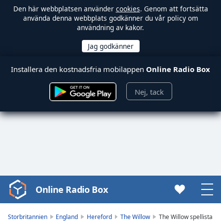
Den här webbplatsen använder
cookies
. Genom att fortsätta
använda denna webbplats godkänner du vår policy om
användning av kakor.
Installera den kostnadsfria mobilappen
Online Radio Box
Nej, tack
Online Radio Box
Video
Player
is
Storbritannien
England
Hereford
The Willow
The Willow spellista