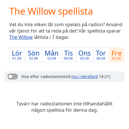
loading.
The Willow spellista
Play
Video
Play
Vet du inte vilken låt som spelats på radion? Använd
Skip
vår tjänst för att ta reda på det! Vår spellista sparar
Backward
The Willow
låtlista i 7 dagar.
Skip
Forward
Mute
Lör
Sön
Mån
Tis
Ons
Tor
Fre
Current
01.08
02.08
03.08
04.08
05.08
06.08
07.08
Time
0:00
/
Duration
-:-
Visa efter radiostationstid
(
nu i Hereford
18:21)
Loaded
:
0.00%
Stream
Type
LIVE
Tyvärr har radiostationen inte tillhandahållit
Seek to
någon spellista för denna dag.
live,
currently
behind
live
LIVE