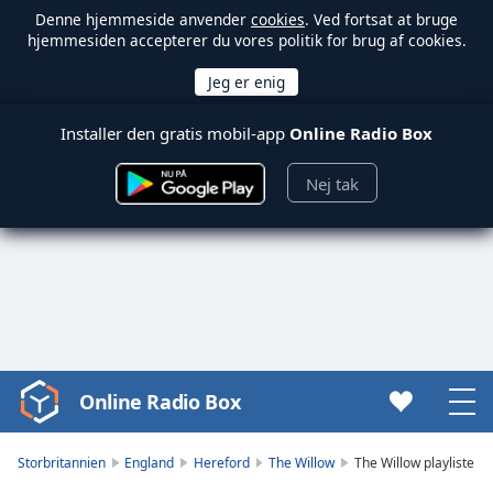
Denne hjemmeside anvender
cookies
. Ved fortsat at bruge
hjemmesiden accepterer du vores politik for brug af cookies.
Installer den gratis mobil-app
Online Radio Box
Nej tak
Online Radio Box
Video
Player
is
Storbritannien
England
Hereford
The Willow
The Willow playliste
loading.