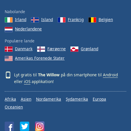
Opacity
Nabolande
Irland
Island
Frankrig
Belgien
Caption
Nederlandene
Area
Background
Populære lande
Color
Danmark
Færøerne
Grønland
Amerikas Forenede Stater
Opacity
Lyt gratis til
The Willow
på din smartphone til
Android
Font
eller
iOS
applikation!
Size
Afrika
Asien
Nordamerika
Sydamerika
Europa
Text
Edge
Oceanien
Style
Font