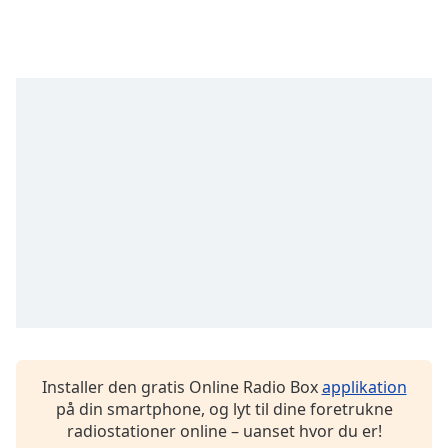
Time
-
-:-
1x
Playback
Rate
Chapters
Chapters
Descriptions
descriptions
off
,
selected
Subtitles
subtitles
Installer den gratis Online Radio Box
applikation
settings
,
på din smartphone, og lyt til dine foretrukne
opens
radiostationer online – uanset hvor du er!