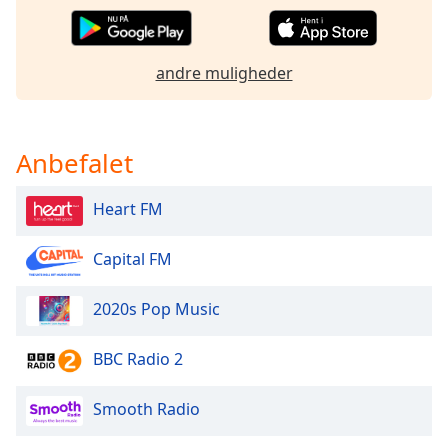
subtitles
settings
dialog
subtitles
andre muligheder
off
,
selected
Anbefalet
Audio
Track
Heart FM
Picture-
in-
Picture
Capital FM
Fullscreen
This
is
2020s Pop Music
a
modal
BBC Radio 2
window.
Smooth Radio
Beginning
of