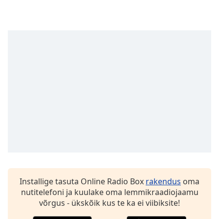
Time
-
-:-
1x
Playback
Rate
Chapters
Chapters
Descriptions
descriptions
off
,
selected
Subtitles
Installige tasuta Online Radio Box
rakendus
oma
subtitles
nutitelefoni ja kuulake oma lemmikraadiojaamu
settings
,
võrgus - ükskõik kus te ka ei viibiksite!
opens