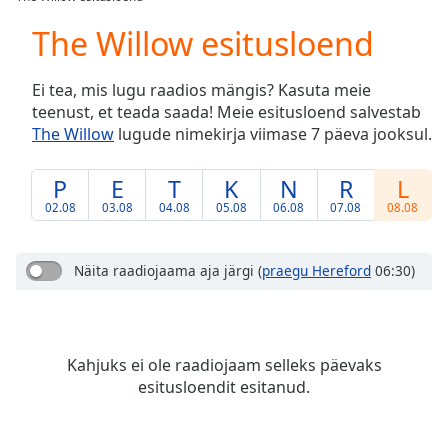
Play
Video
The Willow esitusloend
Play
Skip
Ei tea, mis lugu raadios mängis? Kasuta meie
Backward
teenust, et teada saada! Meie esitusloend salvestab
Skip
Forward
The Willow
lugude nimekirja viimase 7 päeva jooksul.
Mute
Current
P
E
T
K
N
R
L
Time
0:00
02.08
03.08
04.08
05.08
06.08
07.08
08.08
/
Duration
-:-
Loaded
:
Näita raadiojaama aja järgi
(
praegu Hereford
06:30)
0.00%
Stream
Type
LIVE
Seek to
Kahjuks ei ole raadiojaam selleks päevaks
live,
currently
esitusloendit esitanud.
behind
live
LIVE
Remaining