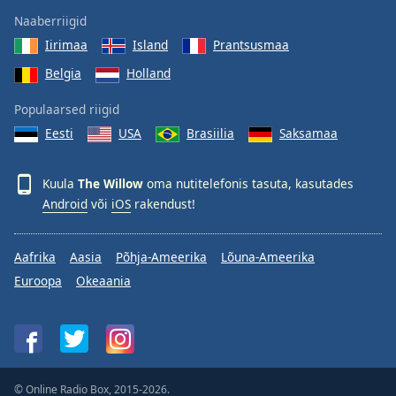
Naaberriigid
Opacity
Iirimaa
Island
Prantsusmaa
Caption
Belgia
Holland
Area
Populaarsed riigid
Background
Color
Eesti
USA
Brasiilia
Saksamaa
Opacity
Kuula
The Willow
oma nutitelefonis tasuta, kasutades
Android
või
iOS
rakendust!
Font
Size
Aafrika
Aasia
Põhja-Ameerika
Lõuna-Ameerika
Euroopa
Okeaania
Text
Edge
Style
© Online Radio Box, 2015-2026.
Font