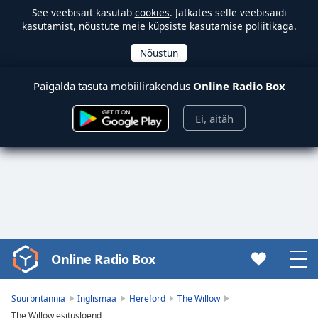
See veebisait kasutab
cookies
. Jätkates selle veebisaidi
kasutamist, nõustute meie küpsiste kasutamise poliitikaga.
Paigalda tasuta mobiilirakendus
Online Radio Box
Ei, aitäh
Online Radio Box
Video
Player
is
Suurbritannia
Inglismaa
Hereford
The Willow
loading.
The Willow esitusloend