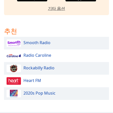
subtitles
settings
기타 옵션
dialog
subtitles
off
,
selected
추천
Audio
Smooth Radio
Track
Picture-
Radio Caroline
in-
Picture
Fullscreen
Rockabilly Radio
This
is
Heart FM
a
modal
window.
2020s Pop Music
Beginning
of