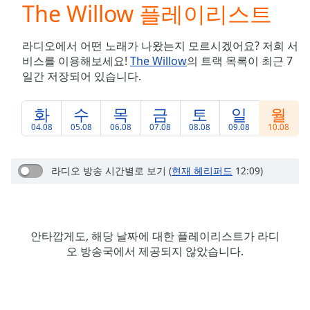
The Willow 플레이리스트
Play
Video
Play
라디오에서 어떤 노래가 나왔는지 모르시겠어요? 저희 서
Skip
비스를 이용해보세요!
The Willow
의 트랙 목록이 최근 7
Backward
일간 저장되어 있습니다.
Skip
Forward
Mute
화
수
목
금
토
일
월
Current
04.08
05.08
06.08
07.08
08.08
09.08
10.08
Time
0:00
/
Duration
-:-
라디오 방송 시간별로 보기
(
현재 헤리퍼드
12:09)
Loaded
:
0.00%
Stream
Type
LIVE
안타깝게도, 해당 날짜에 대한 플레이리스트가 라디
Seek to
오 방송국에서 제공되지 않았습니다.
live,
currently
behind
live
LIVE
Remaining