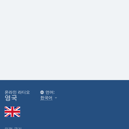
dialog
window.
Escape
will
cancel
and
close
the
window.
Text
Color
Opacity
온라인 라디오
언어:
영국
한국어
Text
Background
Color
인접 국가