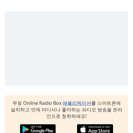
Time
-
-:-
1x
Playback
Rate
Chapters
Chapters
Descriptions
descriptions
off
,
selected
무료 Online Radio Box
애플리케이션
를 스마트폰에
Subtitles
설치하고 언제 어디서나 좋아하는 라디오 방송을 온라
subtitles
인으로 청취하세요!
settings
,
opens