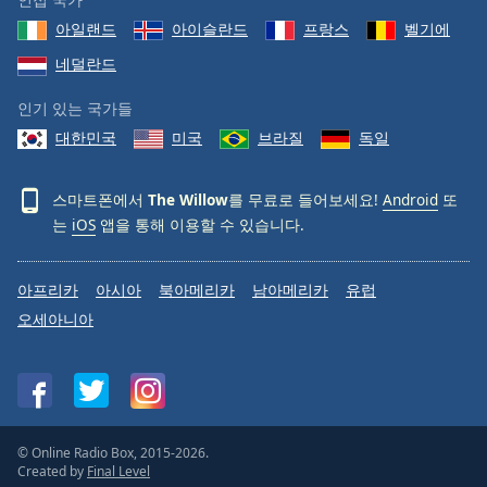
Opacity
아일랜드
아이슬란드
프랑스
벨기에
네덜란드
Caption
인기 있는 국가들
Area
Background
대한민국
미국
브라질
독일
Color
스마트폰에서
The Willow
를 무료로 들어보세요!
Android
또
Opacity
는
iOS
앱을 통해 이용할 수 있습니다.
Font
아프리카
아시아
북아메리카
남아메리카
유럽
Size
오세아니아
Text
Edge
Style
© Online Radio Box, 2015-2026.
Created by
Final Level
Font