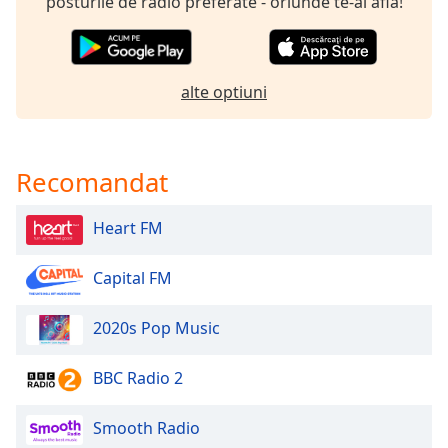
opens
posturile de radio preferate - oriunde te-ai afla!
subtitles
settings
dialog
subtitles
alte optiuni
off
,
selected
Recomandat
Audio
Track
Heart FM
Picture-
in-
Picture
Capital FM
Fullscreen
This
is
2020s Pop Music
a
modal
BBC Radio 2
window.
Smooth Radio
Beginning