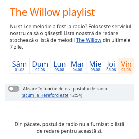
loading.
The Willow playlist
Play
Video
Play
Nu știi ce melodie a fost la radio? Folosește serviciul
Skip
nostru ca să o găsești! Lista noastră de redare
Backward
stochează o listă de melodii
The Willow
din ultimele
Skip
Forward
7 zile.
Mute
Current
Sâm
Dum
Lun
Mar
Mie
Joi
Vin
Time
0:00
01.08
02.08
03.08
04.08
05.08
06.08
07.08
/
Duration
-:-
Loaded
:
Afișare în funcție de ora postului de radio
0.00%
(
acum la Hereford este
12:54)
Stream
Type
LIVE
Seek to
live,
Din păcate, postul de radio nu a furnizat o listă
currently
behind
de redare pentru această zi.
live
LIVE