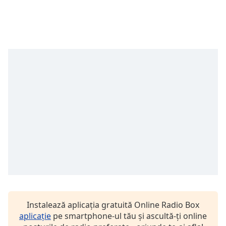
Remaining
Time
-
-:-
1x
Playback
Rate
Chapters
Chapters
Descriptions
descriptions
off
,
selected
Subtitles
subtitles
Instalează aplicația gratuită Online Radio Box
settings
,
aplicație
pe smartphone-ul tău și ascultă-ți online