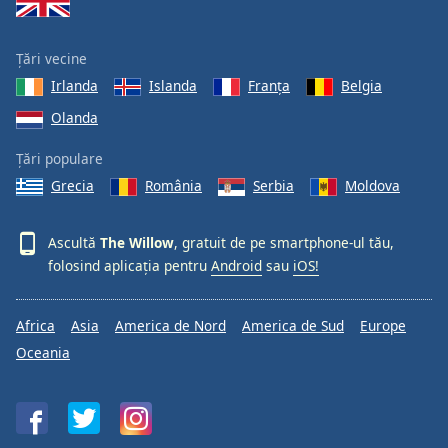
Opacity
Țări vecine
Irlanda
Islanda
Franţa
Belgia
Caption
Olanda
Area
Background
Țări populare
Color
Grecia
România
Serbia
Moldova
Opacity
Ascultă
The Willow
, gratuit de pe smartphone-ul tău,
folosind aplicația pentru
Android
sau
iOS!
Font
Size
Africa
Asia
America de Nord
America de Sud
Europe
Oceania
Text
Edge
Style