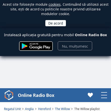
Acest site folosește module
cookies
. Continuând să utilizezi acest
site, ești de acord cu politicile noastre privind utilizarea
modulelor cookie.
Instalează aplicația gratuită pentru mobil
Online Radio Box
Nu, mulțumesc
Online Radio Box
Video
Player
is
Regatul Unit
Anglia
Hereford
The Willow
The Willow playlist