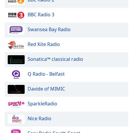
Beginning
of
dialog
BBC Radio 3
window.
Escape
Swansea Bay Radio
will
cancel
Red Kite Radio
and
close
Sonatica™ classical radio
the
window.
Q Radio - Belfast
Text
Color
Davide of MIMIC
Opacity
SparkleRadio
Nice Radio
Text
Background