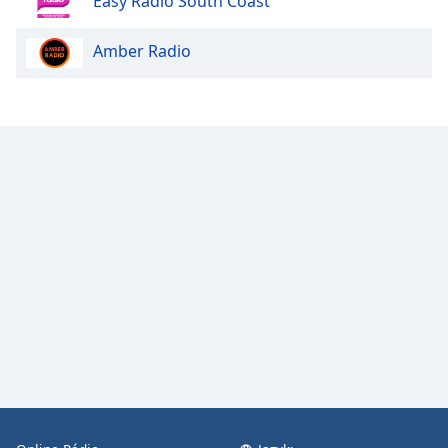
Easy Radio South Coast
Color
Amber Radio
Opacity
Caption
Area
Background
Color
Opacity
Font
Size
Text
Edge
Style