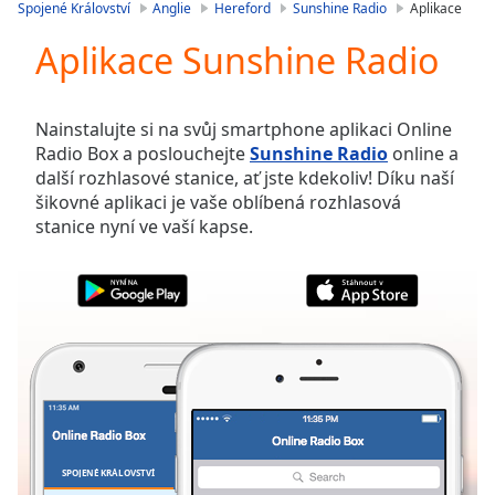
is
Spojené Království
Anglie
Hereford
Sunshine Radio
Aplikace
loading.
Aplikace Sunshine Radio
Play
Video
Play
Skip
Nainstalujte si na svůj smartphone aplikaci Online
Backward
Radio Box a poslouchejte
Sunshine Radio
online a
Skip
další rozhlasové stanice, ať jste kdekoliv! Díku naší
Forward
šikovné aplikaci je vaše oblíbená rozhlasová
Mute
stanice nyní ve vaší kapse.
Current
Time
0:00
/
Duration
-:-
Loaded
:
0.00%
Stream
Type
LIVE
Seek to
live,
currently
SPOJENÉ KRÁLOVSTVÍ
OBLÍBENÉ
behind
live
LIVE