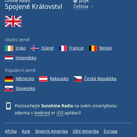
Online Rádio
Jazyk:
Spojené Království
Čeština
Font
Family
Reset
Okolní země
Done
Irsko
Island
Francie
Belgie
Close
Modal
Holandsko
Dialog
End
Populární země
of
dialog
Německo
Rakousko
Česká Republika
window.
Slovensko
Poslouchejte
Sunshine Radio
na svém smartphonu
zdarma s
Android
or
iOS
aplikací!
Afrika
Asie
Severní Amerika
Jižní Amerika
Evropa