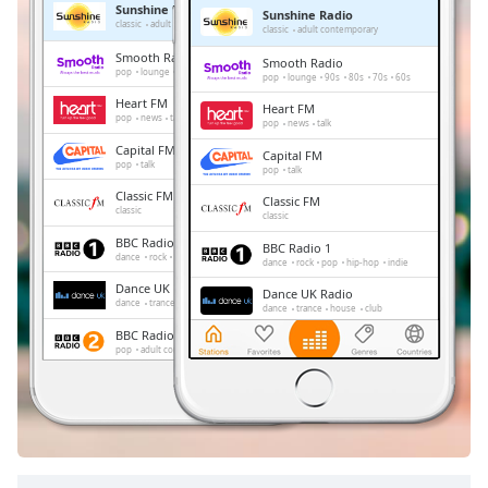
Sunshine Radio
Sunshine Radio
Remaining
classic
adult contemporary
classic
adult contemporary
Time
-
Smooth Radio
Smooth Radio
-:-
pop
lounge
90s
80s
70s
60s
pop
lounge
90s
80s
70s
60s
Heart FM
Heart FM
1x
pop
news
talk
pop
news
talk
Playback
Capital FM
Capital FM
Rate
pop
talk
pop
talk
Classic FM
Chapters
Classic FM
classic
classic
Chapters
BBC Radio 1
BBC Radio 1
dance
rock
pop
hip-hop
indie
dance
rock
pop
hip-hop
indie
Descriptions
Dance UK Radio
Dance UK Radio
dance
trance
house
club
dance
trance
house
club
descriptions
BBC Radio 2
BBC Radio 2
off
,
pop
adult contemporary
pop
adult contemporary
selected
LBC
LBC
news
talk
news
talk
Subtitles
subtitles
settings
,