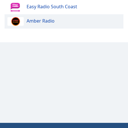
Easy Radio South Coast
Opacity
Amber Radio
Caption
Area
Background
Color
Opacity
Font
Size
Text
Edge
Style