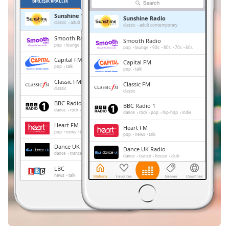
Remaining
BIRLEŞIK KRALLIK
FAVORILER
Time
-
Sunshine Radio
Sunshine Radio
-:-
classic
adult contemporary
classic
adult contemporary
Smooth Radio
Smooth Radio
1x
pop
lounge
90s
80s
70s
60s
pop
lounge
90s
80s
70s
60s
Playback
Capital FM
Capital FM
Rate
pop
talk
pop
talk
Classic FM
Classic FM
Chapters
classic
classic
BBC Radio 1
Chapters
BBC Radio 1
dance
rock
pop
hip-hop
indie
dance
rock
pop
hip-hop
indie
Heart FM
Descriptions
Heart FM
pop
news
talk
pop
news
talk
descriptions
Dance UK Radio
Dance UK Radio
off
,
dance
trance
house
club
dance
trance
house
club
selected
LBC
LBC
news
talk
news
talk
Subtitles
Gold Radio
Gold Radio
oldies
oldies
subtitles
settings
,