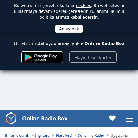
Bu web sitesi çerezler kullanır
cookies
. Bu web sitesini
kullanmaya devam ederek çerezlerin kullanımı ile ilgili
politikalarımızı kabul edersin.
Ücretsiz mobil uygulamayı yükle
Online Radio Box
Hayır, teşekkürler
Online Radio Box
Video
Player
is
Birleşik Krallık
İngiltere
Hereford
Sunshine Radio
Uygulama