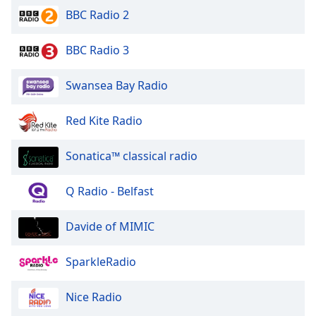
of
BBC Radio 2
dialog
window.
BBC Radio 3
Escape
will
cancel
Swansea Bay Radio
and
close
Red Kite Radio
the
window.
Sonatica™ classical radio
Text
Q Radio - Belfast
Color
Davide of MIMIC
Opacity
SparkleRadio
Text
Background
Nice Radio
Color