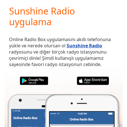
loading.
Sunshine Radio
Play
Video
uygulama
Play
Skip
Backward
Skip
Online Radio Box uygulamasını akıllı telefonuna
Forward
yükle ve nerede olursan ol
Sunshine Radio
Mute
radyosunu ve diğer birçok radyo istasyonunu
Current
çevrimiçi dinle! Şimdi kullanışlı uygulamamız
Time
0:00
sayesinde favori radyo istasyonun cebinde.
/
Duration
-:-
Loaded
:
0.00%
Stream
Type
LIVE
Seek to
live,
currently
behind
live
LIVE