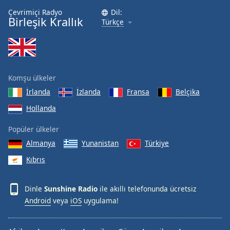
Font
Çevrimiçi Radyo
Dil:
Birleşik Krallık
Family
Türkçe
Reset
Done
Close
Komşu ülkeler
Modal
Dialog
İrlanda
İzlanda
Fransa
Belçika
End
Hollanda
of
dialog
Popüler ülkeler
window.
Almanya
Yunanistan
Türkiye
Kıbrıs
Dinle
Sunshine Radio
ile akıllı telefonunda ücretsiz
Android
veya
iOS
uygulama!