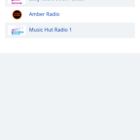
Opacity
Amber Radio
Music Hut Radio 1
Caption
Area
Background
Color
Opacity
Font
Size
Text
Edge
Style