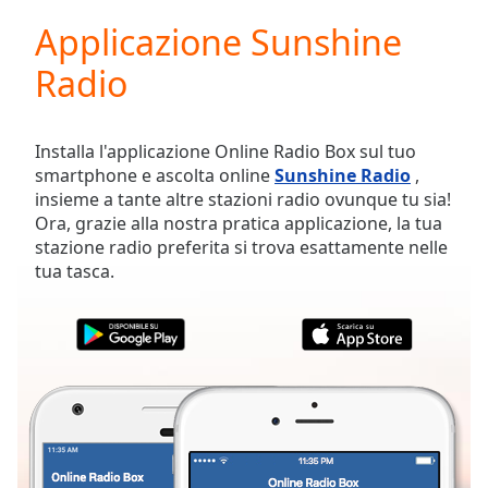
loading.
Applicazione Sunshine
Play
Video
Radio
Play
Skip
Backward
Skip
Installa l'applicazione Online Radio Box sul tuo
Forward
smartphone e ascolta online
Sunshine Radio
,
Mute
insieme a tante altre stazioni radio ovunque tu sia!
Current
Ora, grazie alla nostra pratica applicazione, la tua
Time
0:00
stazione radio preferita si trova esattamente nelle
/
tua tasca.
Duration
-:-
Loaded
:
0.00%
Stream
Type
LIVE
Seek to
live,
currently
behind
live
LIVE