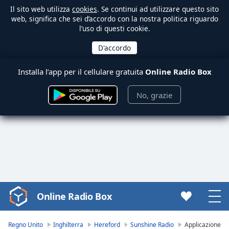
Il sito web utilizza
cookies
. Se continui ad utilizzare questo sito
web, significa che sei d’accordo con la nostra politica riguardo
l’uso di questi cookie.
Installa l’app per il cellulare gratuita
Online Radio Box
No, grazie
Online Radio Box
Video
Player
is
Regno Unito
Inghilterra
Hereford
Sunshine Radio
Applicazione