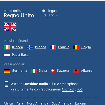
Font
Family
Radio online
Lingua:
Regno Unito
Italiano
Reset
Done
Close
Modal
Paesi confinanti
Dialog
End
Irlanda
Islanda
Francia
Belgio
of
Paesi Bassi
dialog
window.
Paesi popolari
Germania
Italia
Svizzera
Albania
Ascolta
Sunshine Radio
sul tuo smartphone
gratuitamente con l’applicazione
Android
o
iOS
!
Africa
Asia
Nord America
Sud America
Europa