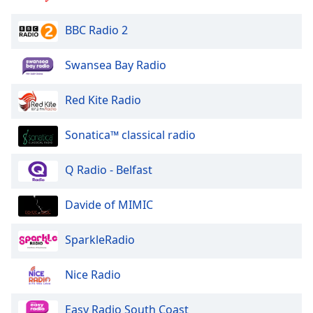
of
dialog
BBC Radio 2
window.
Escape
Swansea Bay Radio
will
cancel
and
Red Kite Radio
close
the
Sonatica™ classical radio
window.
Q Radio - Belfast
Text
Color
Davide of MIMIC
Opacity
SparkleRadio
Text
Nice Radio
Background
Color
Easy Radio South Coast