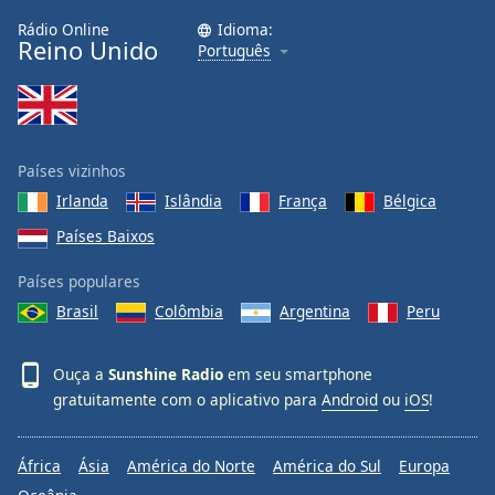
Family
Rádio Online
Idioma:
Reino Unido
Português
Reset
Done
Close
Modal
Países vizinhos
Dialog
End
Irlanda
Islândia
França
Bélgica
of
Países Baixos
dialog
window.
Países populares
Brasil
Colômbia
Argentina
Peru
Ouça a
Sunshine Radio
em seu smartphone
gratuitamente com o aplicativo para
Android
ou
iOS
!
África
Ásia
América do Norte
América do Sul
Europa