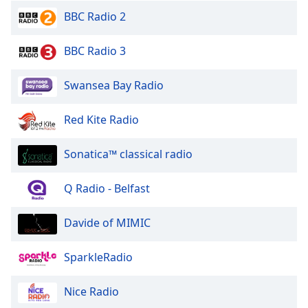
dialog
BBC Radio 2
window.
Escape
BBC Radio 3
will
cancel
and
Swansea Bay Radio
close
the
Red Kite Radio
window.
Sonatica™ classical radio
Text
Color
Q Radio - Belfast
Opacity
Davide of MIMIC
Text
SparkleRadio
Background
Color
Nice Radio