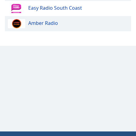
Opacity
Easy Radio South Coast
Amber Radio
Caption
Area
Background
Color
Opacity
Font
Size
Text
Edge
Style
Font