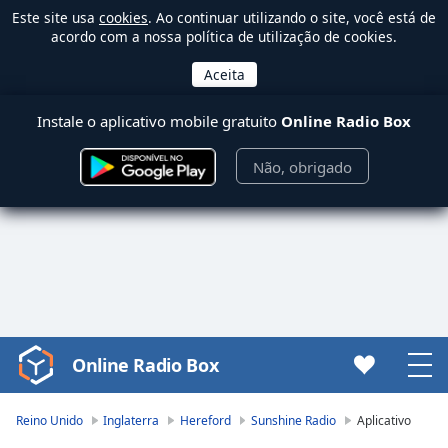
Este site usa
cookies
. Ao continuar utilizando o site, você está de
acordo com a nossa política de utilização de cookies.
Instale o aplicativo mobile gratuito
Online Radio Box
Não, obrigado
Online Radio Box
Video
Player
is
Reino Unido
Inglaterra
Hereford
Sunshine Radio
Aplicativo
loading.