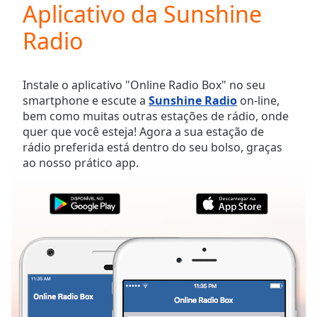
Aplicativo da Sunshine
Play
Video
Radio
Play
Skip
Backward
Skip
Instale o aplicativo "Online Radio Box" no seu
Forward
smartphone e escute a
Sunshine Radio
on-line,
Mute
bem como muitas outras estações de rádio, onde
Current
quer que você esteja! Agora a sua estação de
Time
0:00
rádio preferida está dentro do seu bolso, graças
/
ao nosso prático app.
Duration
-:-
Loaded
:
0.00%
Stream
Type
LIVE
Seek to
live,
currently
behind
live
LIVE
Remaining